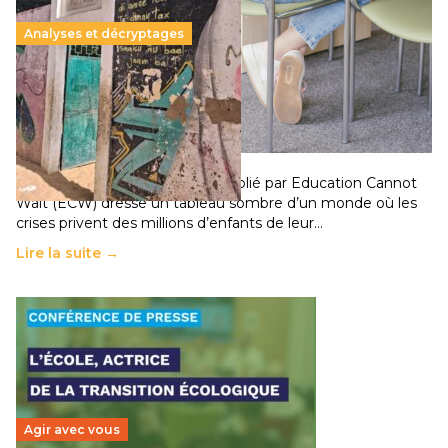
Analyses et décryptages
258 millions d’enfants victimes de la guerre, des
chocs climatiques et des déplacements de
population
11 juillet 2026
-
National
Un nouveau rapport mondial publié par Education Cannot
Wait (ECW) dresse un tableau sombre d’un monde où les
crises privent des millions d’enfants de leur…
Lire la suite →
Agir avec vous