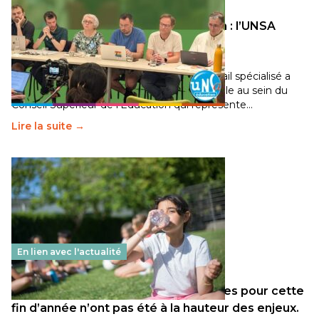
Transition écologique de l’éducation : l’UNSA
Éducation fait bouger les lignes
30 juin 2026
-
National
Pendant plusieurs mois, un groupe de travail spécialisé a
travaillé sur la transition écologique de l’Ecole au sein du
Conseil Supérieur de l’Éducation qui représente…
Lire la suite →
En lien avec l'actualité
Les décisions ministérielles attendues pour cette
fin d’année n’ont pas été à la hauteur des enjeux.