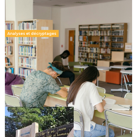
Analyses et décryptages
Supérieur privé : une dérive qui met à mal la
promesse républicaine
11 juillet 2026
-
National
Le projet de loi sur la régulation de l’enseignement
supérieur privé met en lumière l’amplification d’un système
qui relègue l’acte pédagogique au superfétatoire, voire à…
Lire la suite →