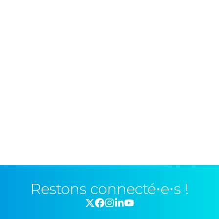
Restons connecté⋅e⋅s !