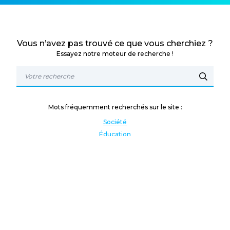
Vous n’avez pas trouvé ce que vous cherchiez ?
Essayez notre moteur de recherche !
Mots fréquemment recherchés sur le site :
Société
Éducation
Fonction publique
Jeunesse et sport
Enseignement supérieur
Rémunération
Vos droits
International
Culture