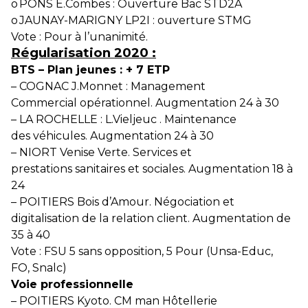
o
PONS E.Combes : Ouverture Bac STD2A
o
JAUNAY-MARIGNY LP2I : ouverture STMG
Vote : Pour à l’unanimité.
Régularisation 2020 :
BTS – Plan jeunes : + 7 ETP
–
COGNAC J.Monnet : Management
Commercial opérationnel. Augmentation 24 à 30
–
LA ROCHELLE : L.Vieljeuc . Maintenance
des véhicules. Augmentation 24 à 30
–
NIORT Venise Verte. Services et
prestations sanitaires et sociales. Augmentation 18 à
24
–
POITIERS Bois d’Amour. Négociation et
digitalisation de la relation client. Augmentation de
35 à 40
Vote : FSU 5 sans opposition, 5 Pour (Unsa-Educ,
FO, Snalc)
Voie professionnelle
–
POITIERS Kyoto. CM man Hôtellerie