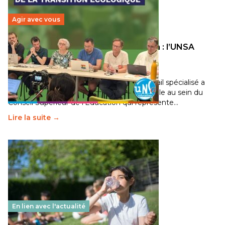
Agir avec vous
Transition écologique de l’éducation : l’UNSA
Éducation fait bouger les lignes
30 juin 2026
-
National
Pendant plusieurs mois, un groupe de travail spécialisé a
travaillé sur la transition écologique de l’Ecole au sein du
Conseil Supérieur de l’Éducation qui représente…
Lire la suite →
En lien avec l'actualité