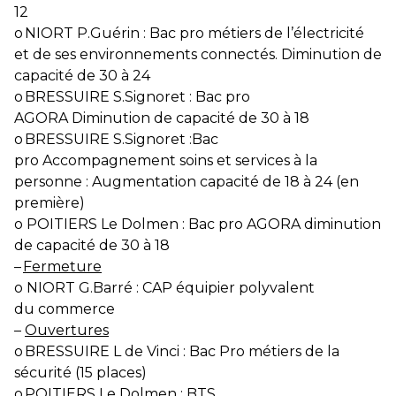
12
o
NIORT P.Guérin : Bac pro métiers de l’électricité
et de ses environnements connectés. Diminution de
capacité de 30 à 24
o
BRESSUIRE S.Signoret : Bac pro
AGORA Diminution de capacité de 30 à 18
o
BRESSUIRE S.Signoret :Bac
pro Accompagnement soins et services à la
personne : Augmentation capacité de 18 à 24 (en
première)
o
POITIERS Le Dolmen : Bac pro AGORA diminution
de capacité de 30 à 18
–
Fermeture
o
NIORT G.Barré : CAP équipier polyvalent
du commerce
–
Ouvertures
o
BRESSUIRE L de Vinci : Bac Pro métiers de la
sécurité (15 places)
o
POITIERS Le Dolmen : BTS