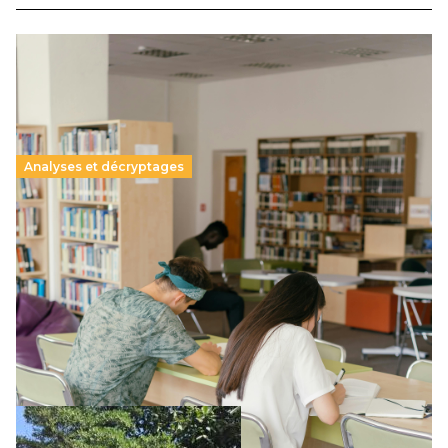
Analyses et décryptages
Supérieur privé : une dérive qui met à mal la
promesse républicaine
11 juillet 2026
-
National
Le projet de loi sur la régulation de l’enseignement
supérieur privé met en lumière l’amplification d’un système
qui relègue l’acte pédagogique au superfétatoire, voire à…
Lire la suite →