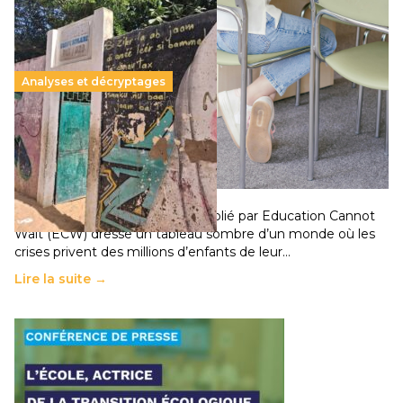
Analyses et décryptages
258 millions d’enfants victimes de la guerre, des
chocs climatiques et des déplacements de
population
11 juillet 2026
-
National
Un nouveau rapport mondial publié par Education Cannot
Wait (ECW) dresse un tableau sombre d’un monde où les
crises privent des millions d’enfants de leur…
Lire la suite →