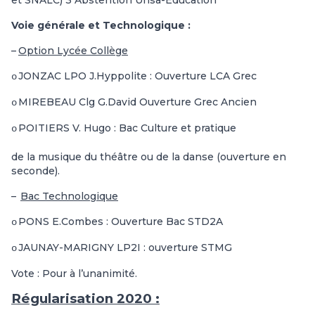
et SNALC) 3 Abstention Unsa-Education
Voie générale et Technologique :
–
Option Lycée Collège
JONZAC LPO J.Hyppolite : Ouverture LCA Grec
o
MIREBEAU Clg G.David Ouverture Grec Ancien
o
POITIERS V. Hugo : Bac Culture et pratique
o
de la musique du théâtre ou de la danse (ouverture en
seconde).
–
Bac Technologique
PONS E.Combes : Ouverture Bac STD2A
o
JAUNAY-MARIGNY LP2I : ouverture STMG
o
Vote : Pour à l’unanimité.
Régularisation 2020 :