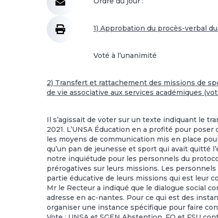
Ordre du jour :
1) Approbation du procès-verbal du
Voté à l’unanimité
2) Transfert et rattachement des missions de sp
de vie associative aux services académiques (vot
Il s’agissait de voter sur un texte indiquant le t
2021. L’UNSA Éducation en a profité pour poser 
les moyens de communication mis en place pour 
qu’un pan de jeunesse et sport qui avait quitté l
notre inquiétude pour les personnels du protoco
prérogatives sur leurs missions. Les personnels s
partie éducative de leurs missions qui est leur c
Mr le Recteur a indiqué que le dialogue social c
adresse en ac-nantes. Pour ce qui est des instan
organiser une instance spécifique pour faire con
Vote : UNSA et SGEN Abstention. FO et FSU con