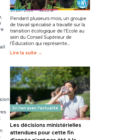
fait bouger les lignes
30 juin 2026
-
National
,
Pendant plusieurs mois, un groupe
e
de travail spécialisé a travaillé sur la
re
transition écologique de l’Ecole au
sein du Conseil Supérieur de
l’Éducation qui représente…
ail
Lire la suite →
ision
En lien avec l'actualité
ves
t
Les décisions ministérielles
En
attendues pour cette fin
e