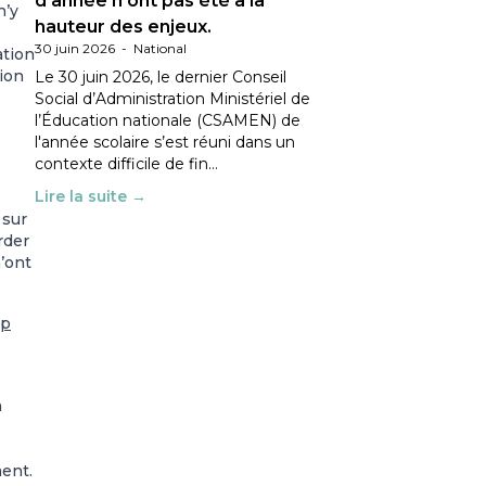
d’année n’ont pas été à la
n’y
hauteur des enjeux.
30 juin 2026
-
National
ation
tion
Le 30 juin 2026, le dernier Conseil
Social d’Administration Ministériel de
l’Éducation nationale (CSAMEN) de
l'année scolaire s’est réuni dans un
contexte difficile de fin…
Lire la suite →
 sur
rder
’ont
ap
n
ent.