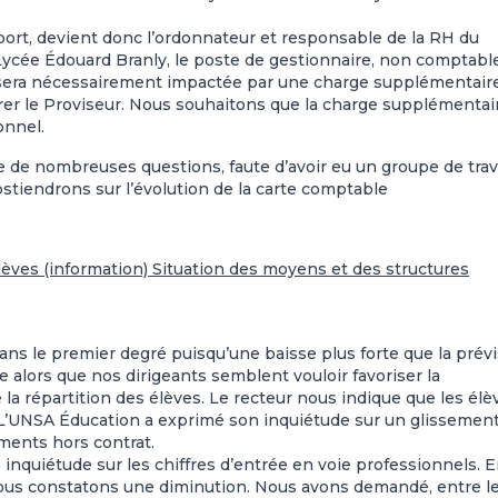
ort, devient donc l’ordonnateur et responsable de la RH du
 Lycée Édouard Branly, le poste de gestionnaire, non comptable
le sera nécessairement impactée par une charge supplémentair
rer le Proviseur. Nous souhaitons que la charge supplémentai
onnel.
de nombreuses questions, faute d’avoir eu un groupe de trav
stiendrons sur l’évolution de la carte comptable
 élèves (information) Situation des moyens et des structures
ans le premier degré puisqu’une baisse plus forte que la prév
e alors que nos dirigeants semblent vouloir favoriser la
 la répartition des élèves. Le recteur nous indique que les élè
. L’UNSA Éducation a exprimé son inquiétude sur un glissemen
ements hors contrat.
inquiétude sur les chiffres d’entrée en voie professionnels. 
, nous constatons une diminution. Nous avons demandé, entre l