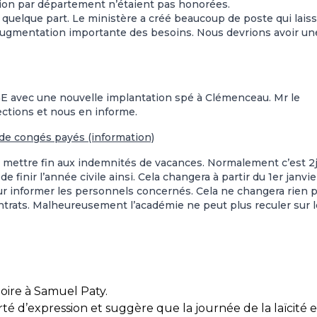
tion par département n’étaient pas honorées.
 quelque part. Le ministère a créé beaucoup de poste qui laiss
e augmentation importante des besoins. Nous devrions avoir un
PGE avec une nouvelle implantation spé à Clémenceau. Mr le
pections et nous en informe.
 de congés payés (information)
t dû mettre fin aux indemnités de vacances. Normalement c’est 2
 finir l’année civile ainsi. Cela changera à partir du 1er janvie
ur informer les personnels concernés. Cela ne changera rien 
ontrats. Malheureusement l’académie ne peut plus reculer sur l
ire à Samuel Paty.
rté d’expression et suggère que la journée de la laïcité