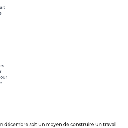
ait
e
jrs
r
pour
e
 en décembre soit un moyen de construire un travail