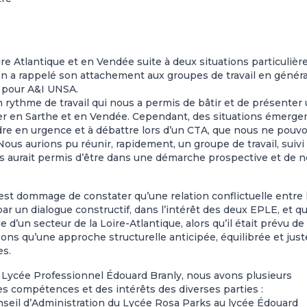
oire Atlantique et en Vendée suite à deux situations particulièr
 a rappelé son attachement aux groupes de travail en général
r pour A&I UNSA.
 rythme de travail qui nous a permis de bâtir et de présenter
ier en Sarthe et en Vendée. Cependant, des situations émergen
dre en urgence et à débattre lors d’un CTA, que nous ne pouv
ous aurions pu réunir, rapidement, un groupe de travail, suivi
s aurait permis d’être dans une démarche prospective et de n
 est dommage de constater qu’une relation conflictuelle entre 
ar un dialogue constructif, dans l’intérêt des deux EPLE, et q
 d’un secteur de la Loire-Atlantique, alors qu’il était prévu de
sons qu’une approche structurelle anticipée, équilibrée et just
es.
Lycée Professionnel Édouard Branly, nous avons plusieurs
es compétences et des intérêts des diverses parties :
nseil d’Administration du Lycée Rosa Parks au lycée Édouard