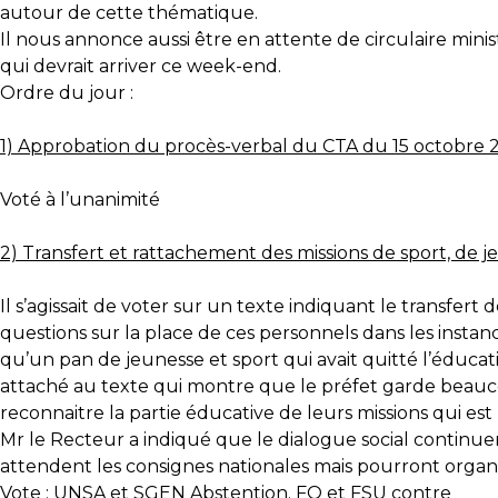
autour de cette thématique.
Il nous annonce aussi être en attente de circulaire minis
qui devrait arriver ce week-end.
Ordre du jour :
1) Approbation du procès-verbal du CTA du 15 octobre 
Voté à l’unanimité
2) Transfert et rattachement des missions de sport, de 
Il s’agissait de voter sur un texte indiquant le transfer
questions sur la place de ces personnels dans les insta
qu’un pan de jeunesse et sport qui avait quitté l’éducat
attaché au texte qui montre que le préfet garde beaucou
reconnaitre la partie éducative de leurs missions qui es
Mr le Recteur a indiqué que le dialogue social continuer
attendent les consignes nationales mais pourront organi
Vote : UNSA et SGEN Abstention. FO et FSU contre