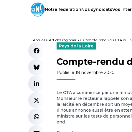
Notre
fédération
Nos
syndicats
Vos
inter
Accueil
>
Articles régionaux
>
Compte-rendu du CTA du 1
Pays de la Loire
Compte-rendu d
Publié le 18 novembre 2020
Le CTA a commencé par une minute
Monsieur le recteur a rappelé son a
la laïcité en décembre soit un moye
Il nous annonce aussi être en atten
ministre sur les tests de personnels
end.