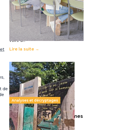
11 juillet 2026
-
National
Le projet de loi sur la régulation de
l’enseignement supérieur privé met
en lumière l’amplification d’un
système qui relègue l’acte
pédagogique au superfétatoire,
voire à…
Lire la suite →
 et
es,
t de
de
Analyses et décryptages
258 millions d’enfants victimes
de la guerre, des chocs