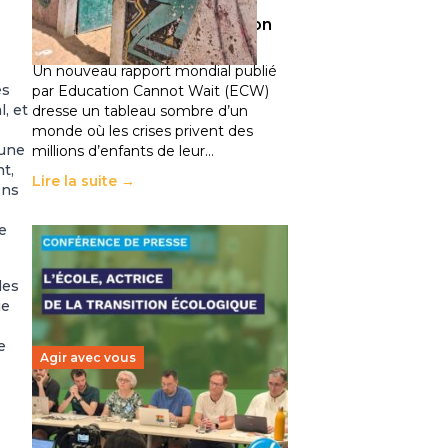
climatiques et des
déplacements de population
11 juillet 2026
-
National
Un nouveau rapport mondial publié
es
par Education Cannot Wait (ECW)
, et
dresse un tableau sombre d’un
monde où les crises privent des
 une
millions d’enfants de leur…
t,
Lire la suite →
ons
e
les
ue
e
Agir avec vous
Transition écologique de
l’éducation : l’UNSA Éducation