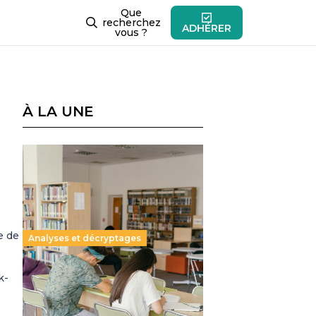
Que
recherchez
ADHÉRER
vous ?
À LA UNE
e de
Analyses et décryptages
Supérieur privé : une dérive
k-
qui met à mal la promesse
républicaine