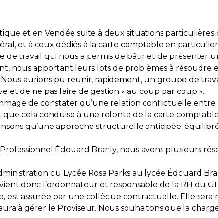
lantique et en Vendée suite à deux situations particulièr
al, et à ceux dédiés à la carte comptable en particulie
de travail qui nous a permis de bâtir et de présenter un
nt, nous apportant leurs lots de problèmes à résoudre 
 Nous aurions pu réunir, rapidement, un groupe de travai
 et de ne pas faire de gestion « au coup par coup ».
mmage de constater qu’une relation conflictuelle entre l
t que cela conduise à une refonte de la carte comptable d
ensons qu’une approche structurelle anticipée, équilibré
rofessionnel Édouard Branly, nous avons plusieurs rése
Administration du Lycée Rosa Parks au lycée Édouard Bra
ient donc l’ordonnateur et responsable de la RH du GRE
e, est assurée par une collègue contractuelle. Elle ser
aura à gérer le Proviseur. Nous souhaitons que la char