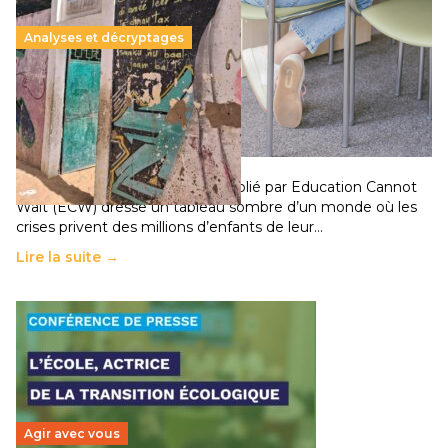
Analyses et décryptages
258 millions d’enfants victimes de la guerre, des
chocs climatiques et des déplacements de
population
11 juillet 2026
-
National
Un nouveau rapport mondial publié par Education Cannot
Wait (ECW) dresse un tableau sombre d’un monde où les
crises privent des millions d’enfants de leur…
Lire la suite →
Agir avec vous