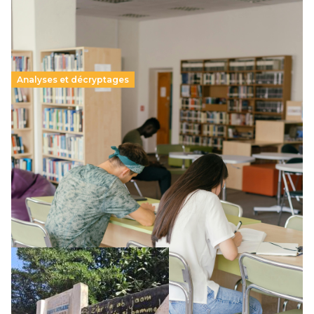
Analyses et décryptages
Supérieur privé : une dérive qui met à mal la
promesse républicaine
11 juillet 2026
-
National
Le projet de loi sur la régulation de l’enseignement
supérieur privé met en lumière l’amplification d’un système
qui relègue l’acte pédagogique au superfétatoire, voire à…
Lire la suite →