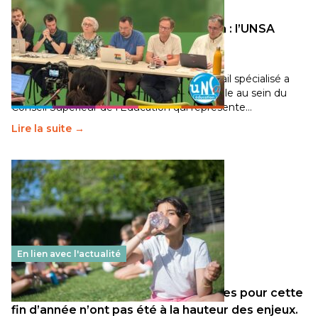
Transition écologique de l’éducation : l’UNSA
Éducation fait bouger les lignes
30 juin 2026
-
National
Pendant plusieurs mois, un groupe de travail spécialisé a
travaillé sur la transition écologique de l’Ecole au sein du
Conseil Supérieur de l’Éducation qui représente…
Lire la suite →
En lien avec l'actualité
Les décisions ministérielles attendues pour cette
fin d’année n’ont pas été à la hauteur des enjeux.