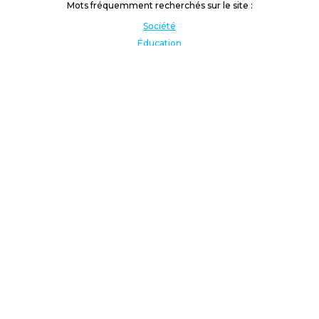
Mots fréquemment recherchés sur le site :
Société
Éducation
Fonction publique
Jeunesse et sport
Enseignement supérieur
Rémunération
Vos droits
International
Culture
Enseigner à l'étranger
Covid
Lutte contre les inégalités
Présidentielle 2022