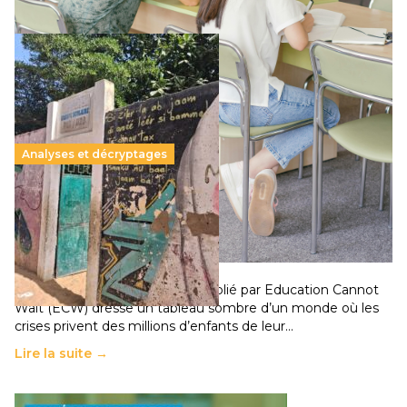
Analyses et décryptages
258 millions d’enfants victimes de la guerre, des
chocs climatiques et des déplacements de
population
11 juillet 2026
-
National
Un nouveau rapport mondial publié par Education Cannot
Wait (ECW) dresse un tableau sombre d’un monde où les
crises privent des millions d’enfants de leur…
Lire la suite →