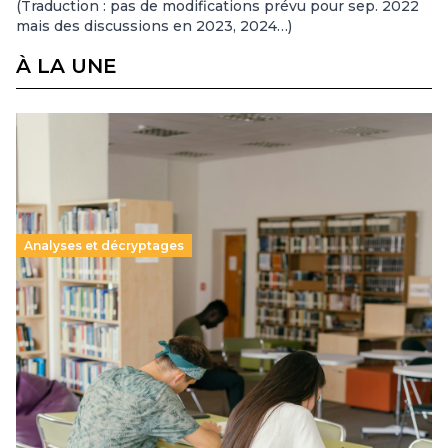
(Traduction : pas de modifications prévu pour sep. 2022
mais des discussions en 2023, 2024…)
À LA UNE
Analyses et décryptages
Supérieur privé : une dérive qui met à mal la
promesse républicaine
11 juillet 2026
-
National
Le projet de loi sur la régulation de l’enseignement
supérieur privé met en lumière l’amplification d’un système
qui relègue l’acte pédagogique au superfétatoire, voire à…
Lire la suite →