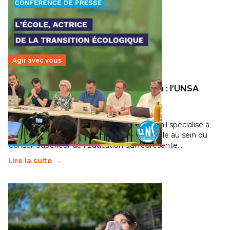
Agir avec vous
Transition écologique de l’éducation : l’UNSA
Éducation fait bouger les lignes
30 juin 2026
-
National
Pendant plusieurs mois, un groupe de travail spécialisé a
travaillé sur la transition écologique de l’Ecole au sein du
Conseil Supérieur de l’Éducation qui représente…
Lire la suite →