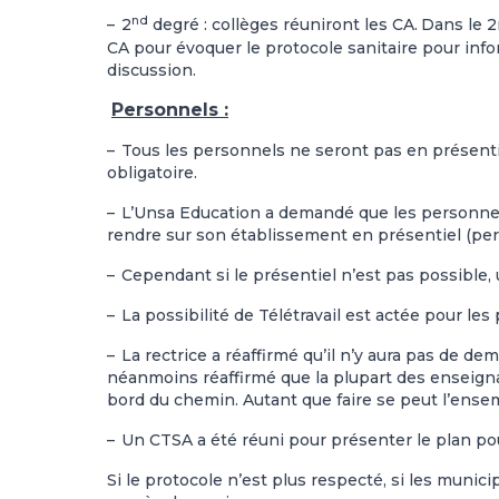
nd
–
2
degré : collèges réuniront les CA.
Dans le 2
CA pour évoquer le protocole sanitaire pour infor
discussion.
Personnels :
–
Tous les personnels ne seront pas en présentiel 
obligatoire.
–
L’Unsa Education a demandé que les personnel
rendre sur son établissement en présentiel (pers
–
Cependant si le présentiel n’est pas possible, 
–
La possibilité de Télétravail est actée pour les
–
La rectrice a réaffirmé qu’il n’y aura pas de de
néanmoins réaffirmé que la plupart des enseigna
bord du chemin. Autant que faire se peut l’ensem
–
Un CTSA a été réuni pour présenter le plan pou
Si le protocole n’est plus respecté, si les municip