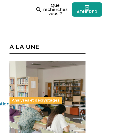
Que
recherchez
ADHÉRER
vous ?
À LA UNE
Analyses et décryptages
ation
Supérieur privé : une dérive
qui met à mal la promesse
républicaine