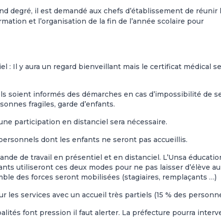
nd degré, il est demandé aux chefs d’établissement de réunir 
mation et l’organisation de la fin de l’année scolaire pour
: Il y aura un regard bienveillant mais le certificat médical se
s soient informés des démarches en cas d’impossibilité de s
onnes fragiles, garde d’enfants.
une participation en distanciel sera nécessaire.
 personnels dont les enfants ne seront pas accueillis.
mande de travail en présentiel et en distanciel. L’Unsa éducatio
nts utiliseront ces deux modes pour ne pas laisser d’élève au
ble des forces seront mobilisées (stagiaires, remplaçants …)
r les services avec un accueil très partiels (15 % des personne
alités font pression il faut alerter. La préfecture pourra interv