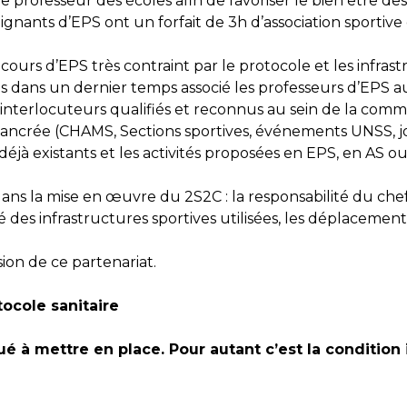
 professeur des écoles afin de favoriser le bien être des
eignants d’EPS ont un forfait de 3h d’association sportive
ours d’EPS très contraint par le protocole et les infrastr
is dans un dernier temps associé les professeurs d’EPS a
 interlocuteurs qualifiés et reconnus au sein de la comm
n ancrée (CHAMS, Sections sportives, événements UNSS, j
s déjà existants et les activités proposées en EPS, en AS
ns la mise en œuvre du 2S2C : la responsabilité du chef 
lité des infrastructures sportives utilisées, les déplaceme
sion de ce partenariat.
tocole sanitaire
 à mettre en place. Pour autant c’est la condition 