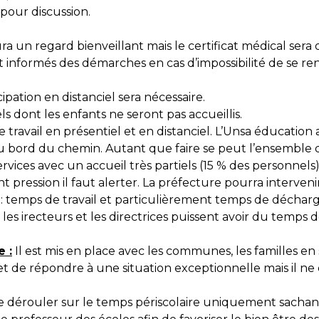
 pour discussion.
ra un regard bienveillant mais le certificat médical sera o
informés des démarches en cas d’impossibilité de se re
ipation en distanciel sera nécessaire.
ls dont les enfants ne seront pas accueillis.
e travail en présentiel et en distanciel. L’Unsa éducati
u bord du chemin. Autant que faire se peut l’ensemble de
vices avec un accueil très partiels (15 % des personnels
ont pression il faut alerter. La préfecture pourra interven
 : temps de travail et particulièrement temps de décharge
les irecteurs et les directrices puissent avoir du temps d
e :
Il est mis en place avec les communes, les familles e
 de répondre à une situation exceptionnelle mais il ne d
se dérouler sur le temps périscolaire uniquement sachan