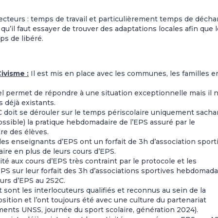
irecteurs : temps de travail et particulièrement temps de décha
qu’il faut essayer de trouver des adaptations locales afin que 
ps de libéré.
Civisme :
Il est mis en place avec les communes, les familles e
el permet de répondre à une situation exceptionnelle mais il 
s déjà existants.
C doit se dérouler sur le temps périscolaire uniquement sacha
ossible) la pratique hebdomadaire de l’EPS assuré par le
tre des élèves.
 les enseignants d’EPS ont un forfait de 3h d’association sport
aire en plus de leurs cours d’EPS.
ité aux cours d’EPS très contraint par le protocole et les
d’EPS sur leur forfait des 3h d’associations sportives hebdomada
urs d’EPS au 2S2C.
sont les interlocuteurs qualifiés et reconnus au sein de la
ition et l’ont toujours été avec une culture du partenariat
ents UNSS, journée du sport scolaire, génération 2024).