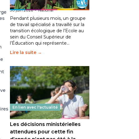
fait bouger les lignes
30 juin 2026
-
National
rge
les
Pendant plusieurs mois, un groupe
de travail spécialisé a travaillé sur la
transition écologique de l’Ecole au
sein du Conseil Supérieur de
l’Éducation qui représente…
n
Lire la suite →
ne
nt
ive
En lien avec l'actualité
ires
Les décisions ministérielles
attendues pour cette fin