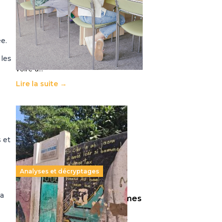
11 juillet 2026
-
National
Le projet de loi sur la régulation de
l’enseignement supérieur privé met
en lumière l’amplification d’un
ée.
système qui relègue l’acte
 les
pédagogique au superfétatoire,
voire à…
Lire la suite →
s et
Analyses et décryptages
la
258 millions d’enfants victimes
de la guerre, des chocs