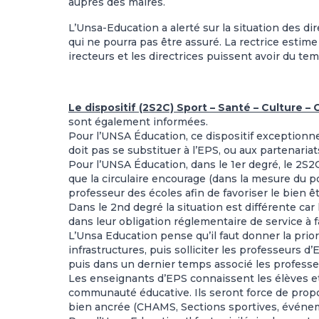
auprès des maires.
L’Unsa-Education a alerté sur la situation des d
qui ne pourra pas être assuré. La rectrice estime 
irecteurs et les directrices puissent avoir du tem
Le dispositif (2S2C) Sport – Santé – Culture – 
sont également informées.
Pour l’UNSA Éducation, ce dispositif exceptionn
doit pas se substituer à l’EPS, ou aux partenariat
Pour l’UNSA Éducation, dans le 1er degré, le 2S2
que la circulaire encourage (dans la mesure du p
professeur des écoles afin de favoriser le bien ê
Dans le 2nd degré la situation est différente car
dans leur obligation réglementaire de service à f
L’Unsa Education pense qu’il faut donner la prior
infrastructures, puis solliciter les professeurs 
puis dans un dernier temps associé les professe
Les enseignants d’EPS connaissent les élèves et 
communauté éducative. Ils seront force de propos
bien ancrée (CHAMS, Sections sportives, événem