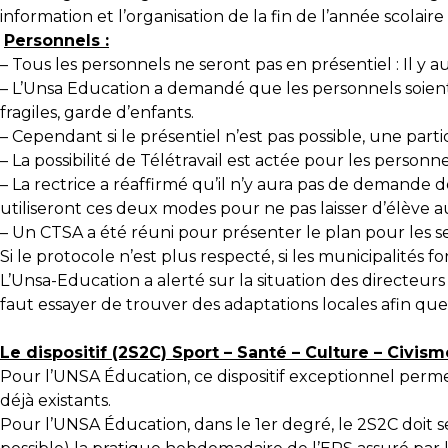
information et l’organisation de la fin de l’année scolaire
Personnels :
–
Tous les personnels ne seront pas en présentiel : Il y au
–
L’Unsa Education a demandé que les personnels soient 
fragiles, garde d’enfants.
–
Cependant si le présentiel n’est pas possible, une partic
–
La possibilité de Télétravail est actée pour les personne
–
La rectrice a réaffirmé qu’il n’y aura pas de demande d
utiliseront ces deux modes pour ne pas laisser d’élève a
–
Un CTSA a été réuni pour présenter le plan pour les ser
Si le protocole n’est plus respecté, si les municipalités f
L’Unsa-Education a alerté sur la situation des directeurs
faut essayer de trouver des adaptations locales afin que 
Le dispositif (2S2C) Sport – Santé – Culture – Civism
Pour l’UNSA Éducation, ce dispositif exceptionnel permet
déjà existants.
Pour l’UNSA Éducation, dans le 1er degré, le 2S2C doit 