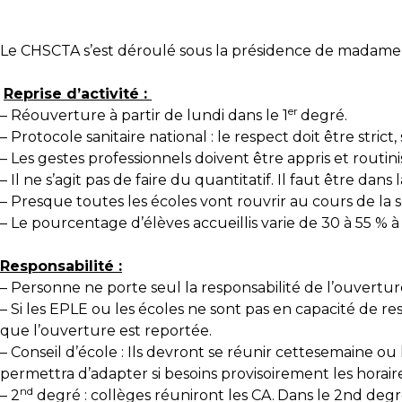
Le CHSCTA s’est déroulé sous la présidence de madame 
Reprise d’activité :
er
–
Réouverture à partir de lundi dans le 1
degré.
–
Protocole sanitaire national : le respect doit être strict
–
Les gestes professionnels doivent être appris et routini
–
Il ne s’agit pas de faire du quantitatif. Il faut être dan
–
Presque toutes les écoles vont rouvrir au cours de la
–
Le pourcentage d’élèves accueillis varie de 30 à 55 % à
Responsabilité :
–
Personne ne porte seul la responsabilité de l’ouverture 
–
Si les EPLE ou les écoles ne sont pas en capacité de re
que l’ouverture est reportée.
–
Conseil d’école : Ils devront se réunir cettesemaine o
permettra d’adapter si besoins provisoirement les horair
nd
–
2
degré : collèges réuniront les CA.
Dans le 2nd degré