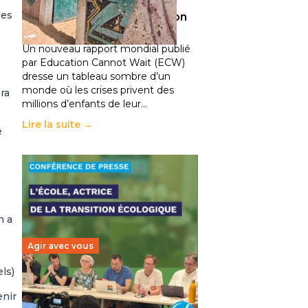
climatiques et des
les
déplacements de population
11 juillet 2026
-
National
Un nouveau rapport mondial publié
par Education Cannot Wait (ECW)
dresse un tableau sombre d’un
monde où les crises privent des
ra
millions d’enfants de leur…
Lire la suite →
e
n a
Agir avec vous
ls)
Transition écologique de
enir
l’éducation : l’UNSA Éducation