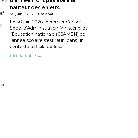
d’année n’ont pas été à la
S ou
hauteur des enjeux.
ef
30 juin 2026
-
National
Le 30 juin 2026, le dernier Conseil
t.
Social d’Administration Ministériel de
l’Éducation nationale (CSAMEN) de
l'année scolaire s’est réuni dans un
contexte difficile de fin…
Lire la suite →
la