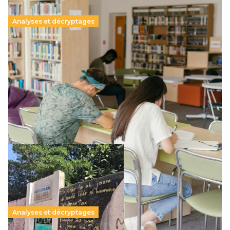
Analyses et décryptages
Supérieur privé : une dérive qui met à mal la
promesse républicaine
11 juillet 2026
-
National
Le projet de loi sur la régulation de l’enseignement
supérieur privé met en lumière l’amplification d’un système
qui relègue l’acte pédagogique au superfétatoire, voire à…
Lire la suite →
Analyses et décryptages