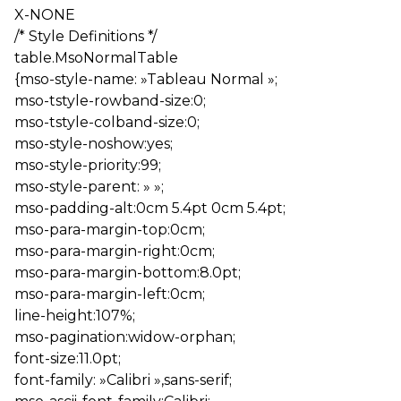
X-NONE
/* Style Definitions */
table.MsoNormalTable
{mso-style-name: »Tableau Normal »;
mso-tstyle-rowband-size:0;
mso-tstyle-colband-size:0;
mso-style-noshow:yes;
mso-style-priority:99;
mso-style-parent: » »;
mso-padding-alt:0cm 5.4pt 0cm 5.4pt;
mso-para-margin-top:0cm;
mso-para-margin-right:0cm;
mso-para-margin-bottom:8.0pt;
mso-para-margin-left:0cm;
line-height:107%;
mso-pagination:widow-orphan;
font-size:11.0pt;
font-family: »Calibri »,sans-serif;