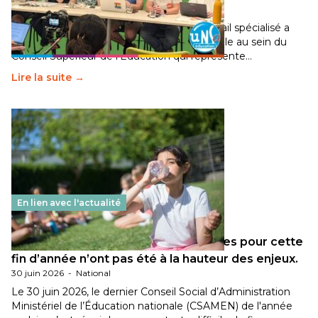
30 juin 2026
-
National
Pendant plusieurs mois, un groupe de travail spécialisé a
travaillé sur la transition écologique de l’Ecole au sein du
Conseil Supérieur de l’Éducation qui représente…
Lire la suite →
En lien avec l'actualité
Les décisions ministérielles attendues pour cette
fin d’année n’ont pas été à la hauteur des enjeux.
30 juin 2026
-
National
Le 30 juin 2026, le dernier Conseil Social d’Administration
Ministériel de l’Éducation nationale (CSAMEN) de l'année