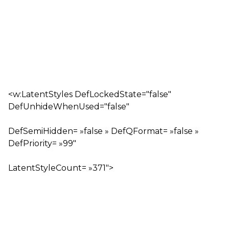
<w:LatentStyles DefLockedState="false"
DefUnhideWhenUsed="false"
DefSemiHidden= »false » DefQFormat= »false »
DefPriority= »99″
LatentStyleCount= »371″>