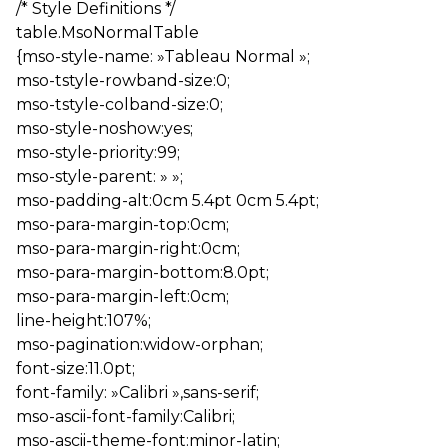
/* Style Definitions */
table.MsoNormalTable
{mso-style-name: »Tableau Normal »;
mso-tstyle-rowband-size:0;
mso-tstyle-colband-size:0;
mso-style-noshow:yes;
mso-style-priority:99;
mso-style-parent: » »;
mso-padding-alt:0cm 5.4pt 0cm 5.4pt;
mso-para-margin-top:0cm;
mso-para-margin-right:0cm;
mso-para-margin-bottom:8.0pt;
mso-para-margin-left:0cm;
line-height:107%;
mso-pagination:widow-orphan;
font-size:11.0pt;
font-family: »Calibri »,sans-serif;
mso-ascii-font-family:Calibri;
mso-ascii-theme-font:minor-latin;