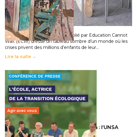
258 millions d’enfants victimes de la guerre, des
chocs climatiques et des déplacements de
population
11 juillet 2026
-
National
Un nouveau rapport mondial publié par Education Cannot
Wait (ECW) dresse un tableau sombre d’un monde où les
crises privent des millions d’enfants de leur…
Lire la suite →
Agir avec vous
Transition écologique de l’éducation : l’UNSA
Éducation fait bouger les lignes