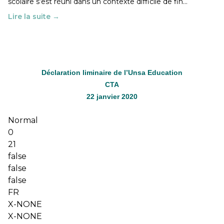
scolaire s’est réuni dans un contexte difficile de fin…
Lire la suite →
Déclaration liminaire de l’Unsa Education
CTA
22 janvier 2020
Normal
0
21
false
false
false
FR
X-NONE
X-NONE