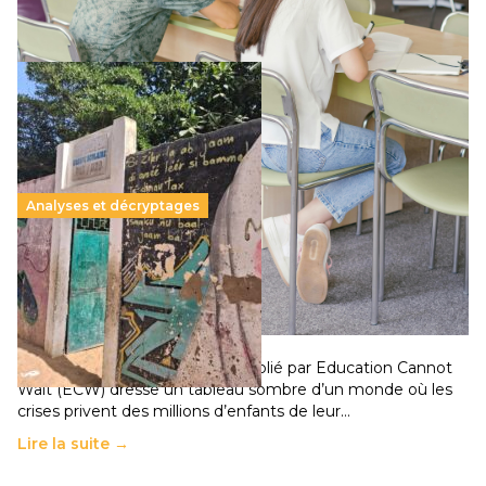
Lire la suite →
Analyses et décryptages
258 millions d’enfants victimes de la guerre, des
chocs climatiques et des déplacements de
population
11 juillet 2026
-
National
Un nouveau rapport mondial publié par Education Cannot
Wait (ECW) dresse un tableau sombre d’un monde où les
crises privent des millions d’enfants de leur…
Lire la suite →