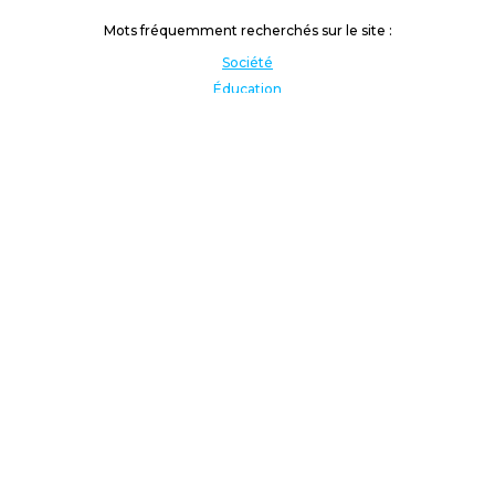
Mots fréquemment recherchés sur le site :
Société
Éducation
Fonction publique
Jeunesse et sport
Enseignement supérieur
Rémunération
Vos droits
International
Culture
Enseigner à l'étranger
Covid
Lutte contre les inégalités
Présidentielle 2022