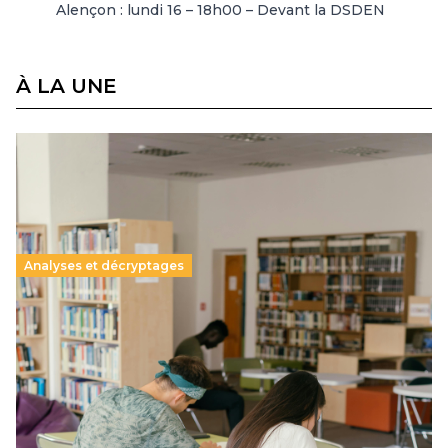
Alençon : lundi 16 – 18h00 – Devant la DSDEN
À LA UNE
Analyses et décryptages
Supérieur privé : une dérive qui met à mal la
promesse républicaine
11 juillet 2026
-
National
Le projet de loi sur la régulation de l’enseignement
supérieur privé met en lumière l’amplification d’un système
qui relègue l’acte pédagogique au superfétatoire, voire à…