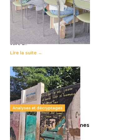
11 juillet 2026
-
National
Le projet de loi sur la régulation de
l’enseignement supérieur privé met
en lumière l’amplification d’un
système qui relègue l’acte
pédagogique au superfétatoire,
voire à…
Lire la suite →
Analyses et décryptages
258 millions d’enfants victimes
de la guerre, des chocs