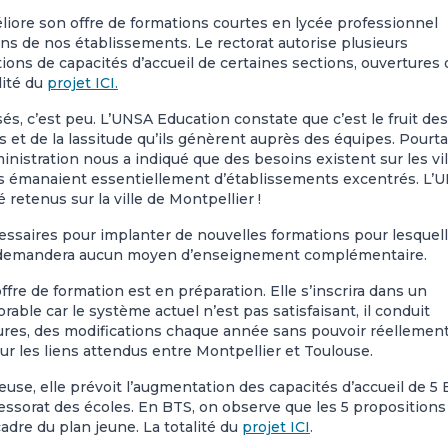
liore son offre de formations courtes en lycée professionnel
ns de nos établissements. Le rectorat autorise plusieurs
tions de capacités d’accueil de certaines sections, ouvertures 
lité du
projet ICI.
és, c’est peu. L’UNSA Education constate que c’est le fruit des
t de la lassitude qu’ils génèrent auprès des équipes. Pourta
ministration nous a indiqué que des besoins existent sur les vil
ts émanaient essentiellement d’établissements excentrés. L’
retenus sur la ville de Montpellier !
essaires pour implanter de nouvelles formations pour lesquel
e demandera aucun moyen d’enseignement complémentaire.
fre de formation est en préparation. Elle s’inscrira dans un
able car le système actuel n’est pas satisfaisant, il conduit
res, des modifications chaque année sans pouvoir réellemen
sur les liens attendus entre Montpellier et Toulouse.
euse, elle prévoit l’augmentation des capacités d’accueil de 5
fessorat des écoles. En BTS, on observe que les 5 propositions
dre du plan jeune. La totalité du
projet ICI
.