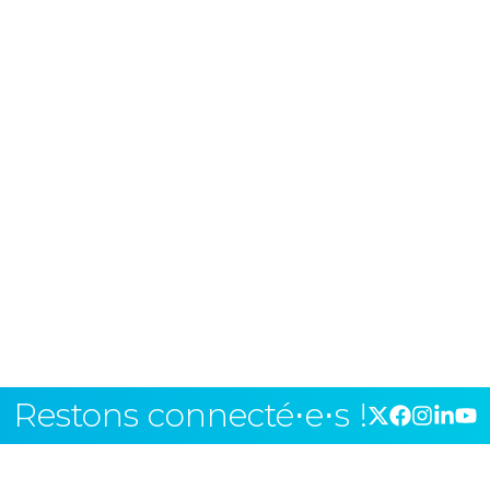
Restons connecté⋅e⋅s !