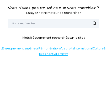
Vous n’avez pas trouvé ce que vous cherchiez ?
Essayez notre moteur de recherche !
Mots fréquemment recherchés sur le site :
rt
Enseignement supérieur
Rémunération
Vos droits
International
Culture
En
Présidentielle 2022
TERLOCUTEURS
NOS THÉMATIQUES
En lien avec l’actualité
Nos expressions
Agir avec vous
Analyses et décryptages