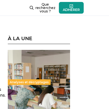
Que
recherchez
ADHÉRER
vous ?
À LA UNE
Analyses et décryptages
s
ns.
Supérieur privé : une dérive
qui met à mal la promesse
républicaine