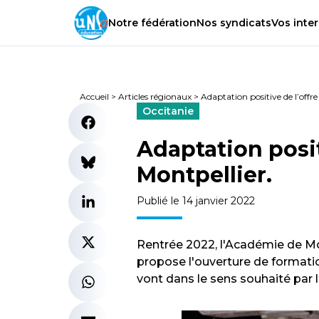
Notre
fédération
Nos
syndicats
Vos
inter
Accueil
>
Articles régionaux
>
Adaptation positive de l’offr
Occitanie
Adaptation posit
Montpellier.
Publié le 14 janvier 2022
Rentrée 2022, l'Académie de Mo
propose l'ouverture de formatio
vont dans le sens souhaité par 