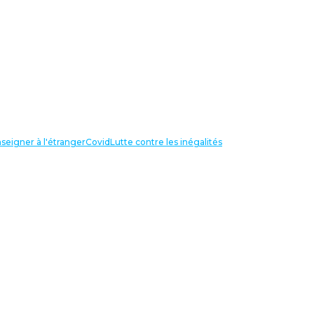
seigner à l'étranger
Covid
Lutte contre les inégalités
LIENS UTILES
NOS RECHERCHES
Centre Henri Aigueperse
INTERNATIONAL
Partir travailler à l’étranger
Internationale de l’éducation