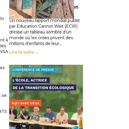
climatiques et des
déplacements de population
11 juillet 2026
-
National
ou
Un nouveau rapport mondial publié
par Education Cannot Wait (ECW)
dresse un tableau sombre d’un
monde où les crises privent des
nt à
millions d’enfants de leur…
les
UNSA
Lire la suite →
les
t se
Agir avec vous
 BTS
Transition écologique de
l’éducation : l’UNSA Éducation