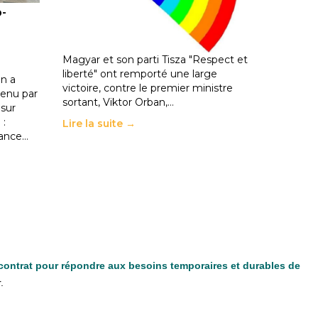
o-
les politiques éducatives, aussi !
25 juin 2026
-
National
En Hongrie, le conservateur Peter
Magyar et son parti Tisza "Respect et
liberté" ont remporté une large
n a
victoire, contre le premier ministre
enu par
sortant, Viktor Orban,…
 sur
 :
Lire la suite →
rance…
 contrat pour répondre aux besoins temporaires et durables de
.