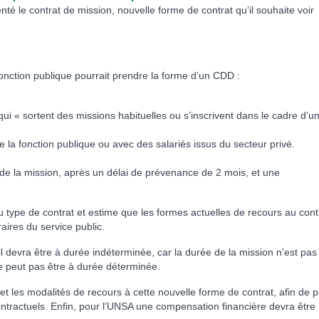
té le contrat de mission, nouvelle forme de contrat qu’il souhaite voir
nc­tion publi­que pour­rait pren­dre la forme d’un CDD :
ui « sortent des missions habituelles ou s’inscrivent dans le cadre d’u
 la fonction publique ou avec des salariés issus du secteur privé.
on de la mission, après un délai de prévenance de 2 mois, et une
type de contrat et estime que les formes actuelles de recours au cont
ires du service public.
 devra être à durée indé­ter­mi­née, car la durée de la mis­sion n’est pas
e peut pas être à durée déter­mi­née.
s et les moda­li­tés de recours à cette nou­velle forme de contrat, afin de 
trac­tuels. Enfin, pour l’UNSA une com­pen­sa­tion finan­cière devra être