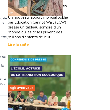
climatiques et des
déplacements de population
11 juillet 2026
-
National
Un nouveau rapport mondial publié
ec de
par Education Cannot Wait (ECW)
eurs
dresse un tableau sombre d’un
monde où les crises privent des
 fixe,
millions d’enfants de leur…
Lire la suite →
lics
 la
et le
bli­
Agir avec vous
Transition écologique de
l’éducation : l’UNSA Éducation