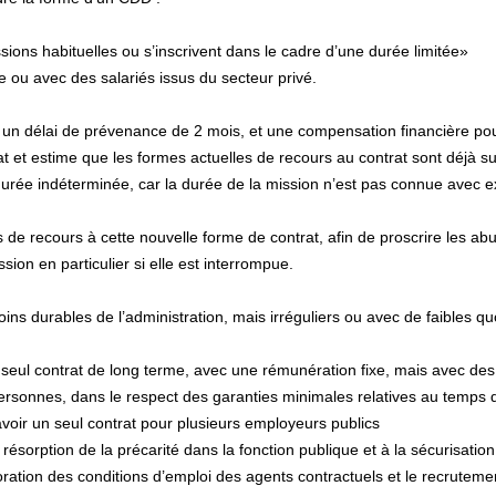
sions habituelles ou s’inscrivent dans le cadre d’une durée limitée»
e ou avec des salariés issus du secteur privé.
rès un délai de prévenance de 2 mois, et une compensation financière pou
et estime que les formes actuelles de recours au contrat sont déjà su
urée indé­ter­mi­née, car la durée de la mis­sion n’est pas connue avec ex
i­tés de recours à cette nou­velle forme de contrat, afin de pros­crire les 
on en par­ti­cu­lier si elle est inter­rom­pue.
 dura­bles de l’admi­nis­tra­tion, mais irré­gu­liers ou avec de fai­bles quo­t
:
un seul contrat de long terme, avec une rémunération fixe, mais avec de
ersonnes, dans le respect des garanties minimales relatives au temps d
voir un seul contrat pour plusieurs employeurs publics
résorp­tion de la pré­ca­rité dans la fonc­tion publi­que et à la sécu­ri­sa­tio
­ra­tion des condi­tions d’emploi des agents contrac­tuels et le recru­te­ment