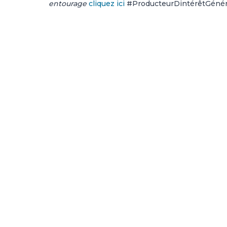
entourage
cliquez ici
#ProducteurDintérêtGénér