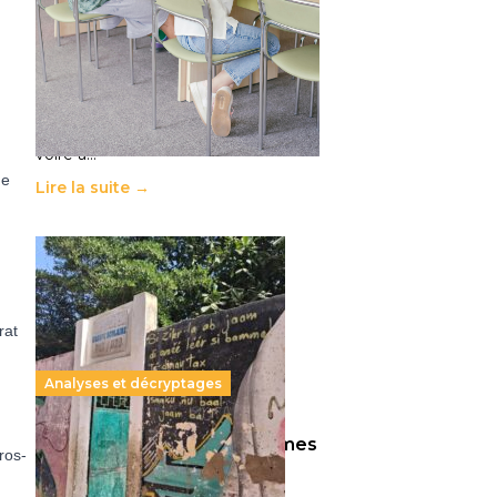
11 juillet 2026
-
National
Le projet de loi sur la régulation de
l’enseignement supérieur privé met
en lumière l’amplification d’un
système qui relègue l’acte
pédagogique au superfétatoire,
voire à…
ne
Lire la suite →
rat
Analyses et décryptages
258 millions d’enfants victimes
pros­
de la guerre, des chocs