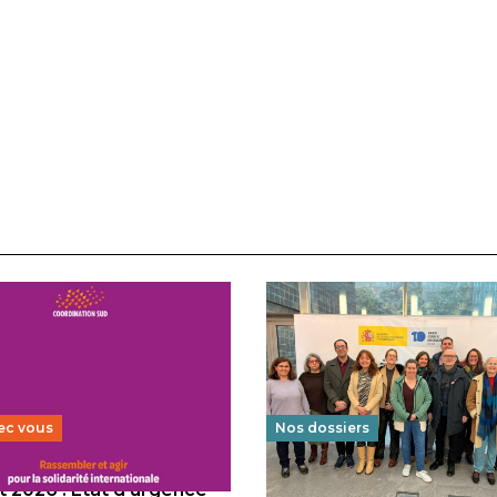
ec vous
Nos dossiers
 2026 : État d’urgence
Éducation au vivre-ensem