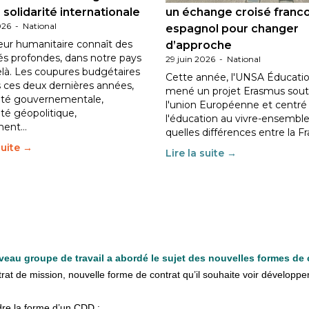
 solidarité internationale
un échange croisé franc
026
-
National
espagnol pour changer
eur humanitaire connaît des
d’approche
tés profondes, dans notre pays
29 juin 2026
-
National
elà. Les coupures budgétaires
Cette année, l'UNSA Éducatio
 ces deux dernières années,
mené un projet Erasmus sout
ilité gouvernementale,
l'union Européenne et centré
lité géopolitique,
l'éducation au vivre-ensemble
ment…
quelles différences entre la F
suite →
Lire la suite →
uveau groupe de travail a abordé le sujet des nouvelles formes de
at de mission, nouvelle forme de contrat qu’il souhaite voir développer
­dre la forme d’un CDD :