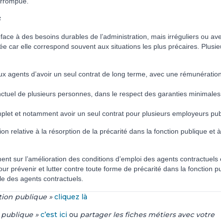
er­rom­pue.
face à des besoins dura­bles de l’admi­nis­tra­tion, mais irré­gu­liers ou av
o­rée car elle cor­res­pond sou­vent aux situa­tions les plus pré­cai­res. Plusi
aux agents d’avoir un seul contrat de long terme, avec une rémunération
ctuel de plusieurs personnes, dans le respect des garanties minimales
mplet et notamment avoir un seul contrat pour plusieurs employeurs pub
n rela­tive à la résorp­tion de la pré­ca­rité dans la fonc­tion publi­que et à
ment sur l’amé­lio­ra­tion des condi­tions d’emploi des agents contrac­tuels 
our pré­ve­nir et lutter contre toute forme de pré­ca­rité dans la fonc­tion pu
nelle des agents contrac­tuels.
ction publique »
cliquez là
 publique »
c’est ici
ou
partager les fiches métiers avec votre