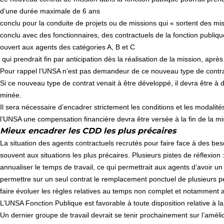
d’une durée maximale de 6 ans
conclu pour la conduite de projets ou de missions qui « sortent des mis
conclu avec des fonctionnaires, des contractuels de la fonction publiqu
ouvert aux agents des catégories A, B et C
qui prendrait fin par anticipation dès la réalisation de la mission, ap
Pour rappel l’UNSA n’est pas demandeur de ce nouveau type de contrat 
Si ce nou­veau type de contrat venait à être développé, il devra être à d
mi­née.
Il sera néces­saire d’enca­drer stric­te­ment les condi­tions et les moda­l
l’UNSA une com­pen­sa­tion finan­cière devra être versée à la fin de la mis­si
Mieux enca­drer les CDD les plus pré­cai­res
La situa­tion des agents contrac­tuels recru­tés pour faire face à des besoins
sou­vent aux situa­tions les plus pré­cai­res. Plusieurs pistes de réflexion 
annualiser le temps de travail, ce qui permettrait aux agents d’avoir 
permettre sur un seul contrat le remplacement ponctuel de plusieurs p
faire évoluer les règles relatives au temps non complet et notamment a
L’UNSA Fonction Publique est favo­ra­ble à toute dis­po­si­tion rela­tive à la 
Un der­nier groupe de tra­vail devrait se tenir pro­chai­ne­ment sur l’amé­lio