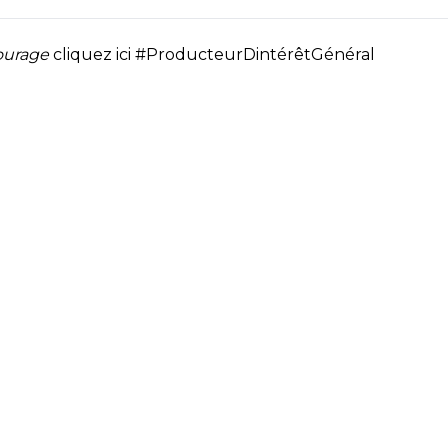
tourage
cliquez ici
#ProducteurDintérêtGénéral