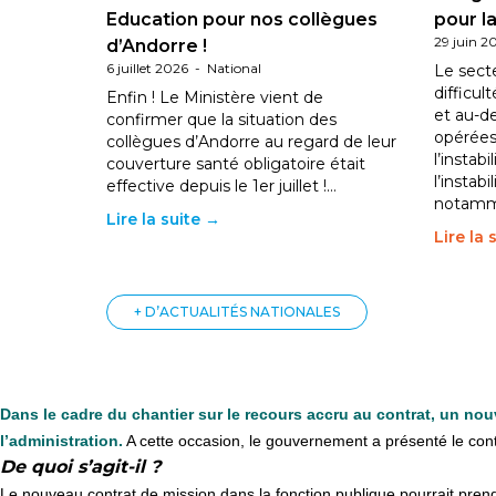
Education pour nos collègues
pour la
29 juin 2
d’Andorre !
6 juillet 2026
-
National
Le sect
difficul
Enfin ! Le Ministère vient de
et au-d
confirmer que la situation des
opérées
collègues d’Andorre au regard de leur
l’instab
couverture santé obligatoire était
l’instabi
effective depuis le 1er juillet !…
notam
Lire la suite →
Lire la 
+ D’ACTUALITÉS NATIONALES
Dans le cadre du chantier sur le recours accru au contrat, un no
l’administration.
A cette occasion, le gouvernement a présenté le contr
De quoi
s’agit-il ?
Le nou­veau contrat de mis­sion dans la fonc­tion publi­que pour­rait pren