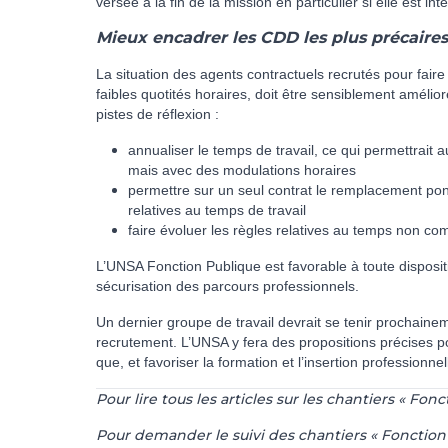
versée à la fin de la mis­sion en par­ti­cu­lier si elle est int
Mieux enca­drer les CDD les plus pré­cai­res
La situa­tion des agents contrac­tuels recru­tés pour faire 
fai­bles quo­ti­tés horai­res, doit être sen­si­ble­ment amé­li
pistes de réflexion :
annualiser le temps de travail, ce qui permettrait 
mais avec des modulations horaires
permettre sur un seul contrat le remplacement pon
relatives au temps de travail
faire évoluer les règles relatives au temps non co
L’UNSA Fonction Publique est favo­ra­ble à toute dis­po­si­tio
sécu­ri­sa­tion des par­cours pro­fes­sion­nels.
Un der­nier groupe de tra­vail devrait se tenir pro­chai­ne­
recru­te­ment. L’UNSA y fera des pro­po­si­tions pré­ci­ses p
que, et favo­ri­ser la for­ma­tion et l’inser­tion pro­fes­sion­
Pour lire tous les articles sur les chantiers « Fon
Pour demander le suivi des chantiers « Fonction