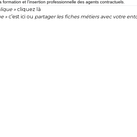
 for­ma­tion et l’inser­tion pro­fes­sion­nelle des agents contrac­tuels.
lique »
cliquez là
e »
c’est ici
ou
partager les fiches métiers avec votre en