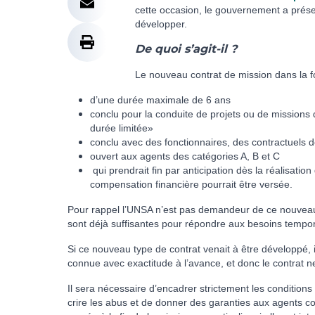
cette occasion, le gouvernement a présen
développer.
De quoi
s’agit-il ?
Le nou­veau contrat de mis­sion dans la fo
d’une durée maximale de 6 ans
conclu pour la conduite de projets ou de missions q
durée limitée»
conclu avec des fonctionnaires, des contractuels de
ouvert aux agents des catégories A, B et C
qui prendrait fin par anticipation dès la réalisati
compensation financière pourrait être versée.
Pour rappel l’UNSA n’est pas demandeur de ce nouveau 
sont déjà suffisantes pour répondre aux besoins tempora
Si ce nou­veau type de contrat venait à être développé, il
connue avec exac­ti­tude à l’avance, et donc le contrat n
Il sera néces­saire d’enca­drer stric­te­ment les condi­tion
crire les abus et de donner des garan­ties aux agents con