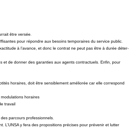
rrait être versée.
ffisantes pour répondre aux besoins temporaires du service public.
ac­ti­tude à l’avance, et donc le contrat ne peut pas être à durée déter­
abus et de donner des garan­ties aux agents contrac­tuels. Enfin, pour
i­tés horai­res, doit être sen­si­ble­ment amé­lio­rée car elle cor­res­pond
s modulations horaires
e travail
n des par­cours pro­fes­sion­nels.
. L’UNSA y fera des pro­po­si­tions pré­ci­ses pour pré­ve­nir et lutter