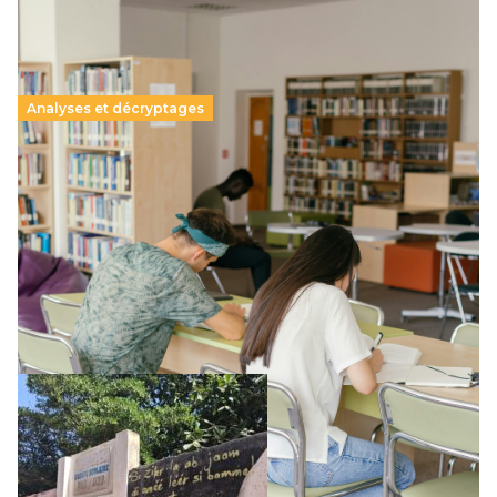
Analyses et décryptages
Supérieur privé : une dérive qui met à mal la
promesse républicaine
11 juillet 2026
-
National
Le projet de loi sur la régulation de l’enseignement
supérieur privé met en lumière l’amplification d’un système
qui relègue l’acte pédagogique au superfétatoire, voire à…
Lire la suite →