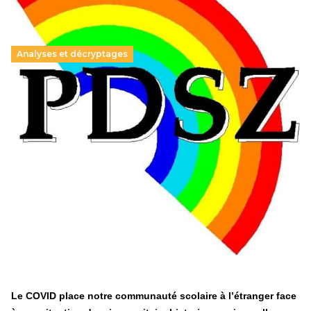
Analyses et décryptages
Hongrie : du changement pour les politiques
éducatives, aussi !
25 juin 2026
-
National
En Hongrie, le conservateur Peter Magyar et son parti
Tisza "Respect et liberté" ont remporté une large victoire,
contre le premier ministre sortant, Viktor Orban,…
Lire la suite →
+ D’ACTUALITÉS NATIONALES
Le COVID place notre communauté scolaire à l’étranger face