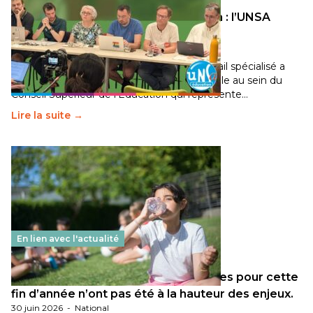
Transition écologique de l’éducation : l’UNSA
Éducation fait bouger les lignes
30 juin 2026
-
National
Pendant plusieurs mois, un groupe de travail spécialisé a
travaillé sur la transition écologique de l’Ecole au sein du
Conseil Supérieur de l’Éducation qui représente…
Lire la suite →
En lien avec l'actualité
Les décisions ministérielles attendues pour cette
fin d’année n’ont pas été à la hauteur des enjeux.
30 juin 2026
-
National