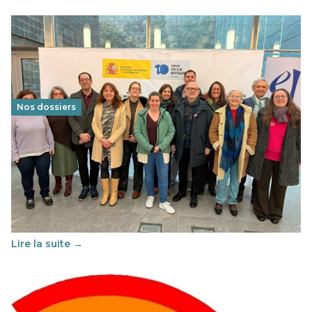
Nos dossiers
Éducation au vivre-ensemble : un échange croisé
franco-espagnol pour changer d’approche
29 juin 2026
-
National
Cette année, l'UNSA Éducation a mené un projet Erasmus
soutenu par l'union Européenne et centré sur l'éducation
au vivre-ensemble : quelles différences entre la France…
Lire la suite →