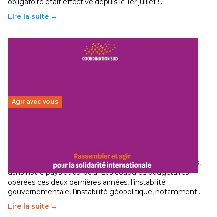
obligatoire était effective depuis le 1er juillet !…
Lire la suite →
Agir avec vous
Budget 2026 : État d’urgence pour la solidarité
internationale
29 juin 2026
-
National
Le secteur humanitaire connaît des difficultés profondes,
dans notre pays et au-delà. Les coupures budgétaires
opérées ces deux dernières années, l’instabilité
gouvernementale, l’instabilité géopolitique, notamment…
Lire la suite →