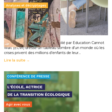
Analyses et décryptages
258 millions d’enfants victimes de la guerre, des
chocs climatiques et des déplacements de
population
11 juillet 2026
-
National
Un nouveau rapport mondial publié par Education Cannot
Wait (ECW) dresse un tableau sombre d’un monde où les
crises privent des millions d’enfants de leur…
Lire la suite →
Agir avec vous