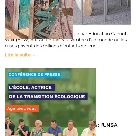
258 millions d’enfants victimes de la guerre, des
chocs climatiques et des déplacements de
population
11 juillet 2026
-
National
Un nouveau rapport mondial publié par Education Cannot
Wait (ECW) dresse un tableau sombre d’un monde où les
crises privent des millions d’enfants de leur…
Lire la suite →
Agir avec vous
Transition écologique de l’éducation : l’UNSA
Éducation fait bouger les lignes