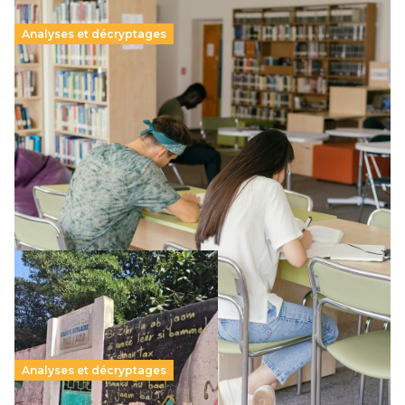
Analyses et décryptages
Supérieur privé : une dérive qui met à mal la
promesse républicaine
11 juillet 2026
-
National
Le projet de loi sur la régulation de l’enseignement
supérieur privé met en lumière l’amplification d’un système
qui relègue l’acte pédagogique au superfétatoire, voire à…
Lire la suite →
Analyses et décryptages