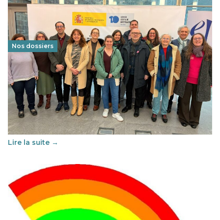
Nos dossiers
Éducation au vivre-ensemble : un échange croisé
franco-espagnol pour changer d’approche
29 juin 2026
-
National
Cette année, l'UNSA Éducation a mené un projet Erasmus
soutenu par l'union Européenne et centré sur l'éducation
au vivre-ensemble : quelles différences entre la France…
Lire la suite →