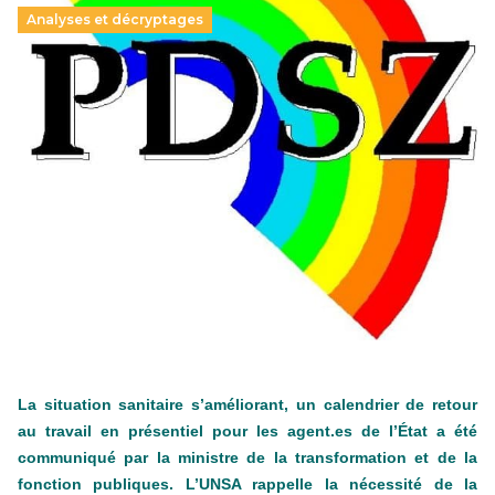
Analyses et décryptages
Hongrie : du changement pour les politiques
éducatives, aussi !
25 juin 2026
-
National
En Hongrie, le conservateur Peter Magyar et son parti
Tisza "Respect et liberté" ont remporté une large victoire,
contre le premier ministre sortant, Viktor Orban,…
Lire la suite →
+ D’ACTUALITÉS NATIONALES
La situation sanitaire s’améliorant, un calendrier de retour
au travail en présentiel pour les agent.es de l’État a été
communiqué par la ministre de la transformation et de la
fonction publiques. L’UNSA rappelle la nécessité de la