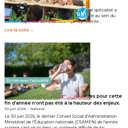
30 juin 2026
-
National
Pendant plusieurs mois, un groupe de travail spécialisé a
travaillé sur la transition écologique de l’Ecole au sein du
Conseil Supérieur de l’Éducation qui représente…
Lire la suite →
En lien avec l'actualité
Les décisions ministérielles attendues pour cette
fin d’année n’ont pas été à la hauteur des enjeux.
30 juin 2026
-
National
Le 30 juin 2026, le dernier Conseil Social d’Administration
Ministériel de l’Éducation nationale (CSAMEN) de l'année
scolaire s’est réuni dans un contexte difficile de fin…