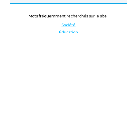
Mots fréquemment recherchés sur le site :
Société
Éducation
Fonction publique
Jeunesse et sport
Enseignement supérieur
Rémunération
Vos droits
International
Culture
Enseigner à l'étranger
Covid
Lutte contre les inégalités
Présidentielle 2022