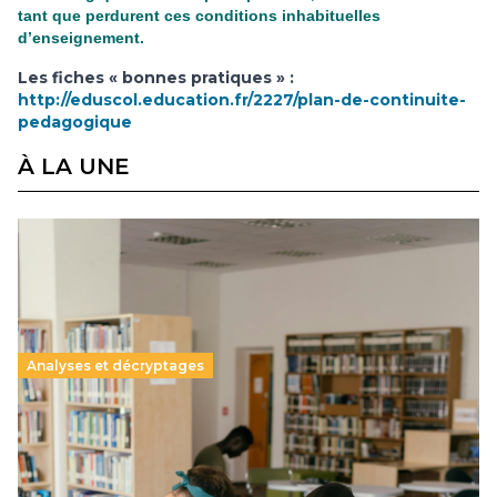
tant que perdurent ces conditions inhabituelles
d’enseignement.
Les fiches « bonnes pratiques » :
http://eduscol.education.fr/2227/plan-de-continuite-
pedagogique
À LA UNE
Analyses et décryptages
Supérieur privé : une dérive qui met à mal la
promesse républicaine
11 juillet 2026
-
National