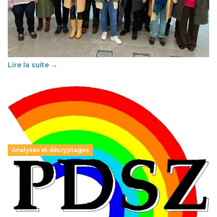
franco-espagnol pour changer d’approche
29 juin 2026
-
National
Cette année, l'UNSA Éducation a mené un projet Erasmus
soutenu par l'union Européenne et centré sur l'éducation
au vivre-ensemble : quelles différences entre la France…
Lire la suite →
Analyses et décryptages
Hongrie : du changement pour les politiques
éducatives, aussi !
25 juin 2026
-
National
En Hongrie, le conservateur Peter Magyar et son parti