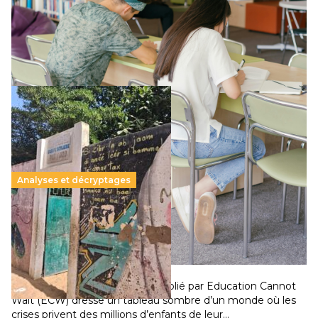
Le projet de loi sur la régulation de l’enseignement
supérieur privé met en lumière l’amplification d’un système
qui relègue l’acte pédagogique au superfétatoire, voire à…
Lire la suite →
Analyses et décryptages
258 millions d’enfants victimes de la guerre, des
chocs climatiques et des déplacements de
population
11 juillet 2026
-
National
Un nouveau rapport mondial publié par Education Cannot
Wait (ECW) dresse un tableau sombre d’un monde où les
crises privent des millions d’enfants de leur…