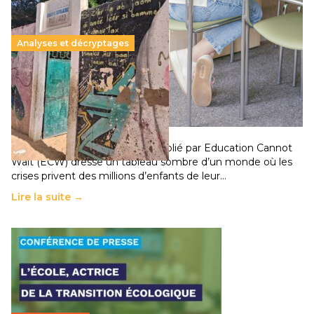
Analyses et décryptages
258 millions d’enfants victimes de la guerre, des
chocs climatiques et des déplacements de
population
11 juillet 2026
-
National
Un nouveau rapport mondial publié par Education Cannot
Wait (ECW) dresse un tableau sombre d’un monde où les
crises privent des millions d’enfants de leur…
Lire la suite →