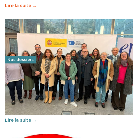
Lire la suite →
Nos dossiers
Éducation au vivre-ensemble : un échange croisé
franco-espagnol pour changer d’approche
29 juin 2026
-
National
Cette année, l'UNSA Éducation a mené un projet Erasmus
soutenu par l'union Européenne et centré sur l'éducation
au vivre-ensemble : quelles différences entre la France…
Lire la suite →