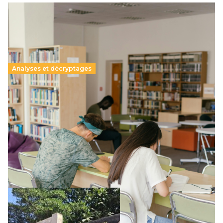
Analyses et décryptages
Supérieur privé : une dérive qui met à mal la
promesse républicaine
11 juillet 2026
-
National
Le projet de loi sur la régulation de l’enseignement
supérieur privé met en lumière l’amplification d’un système
qui relègue l’acte pédagogique au superfétatoire, voire à…
Lire la suite →