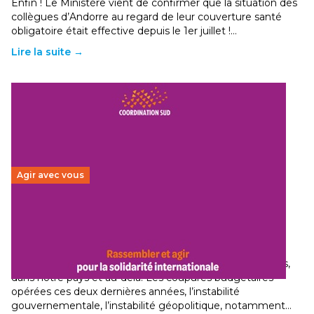
Enfin ! Le Ministère vient de confirmer que la situation des
collègues d’Andorre au regard de leur couverture santé
obligatoire était effective depuis le 1er juillet !…
Lire la suite →
Agir avec vous
Budget 2026 : État d’urgence pour la solidarité
internationale
29 juin 2026
-
National
Le secteur humanitaire connaît des difficultés profondes,
dans notre pays et au-delà. Les coupures budgétaires
opérées ces deux dernières années, l’instabilité
gouvernementale, l’instabilité géopolitique, notamment…