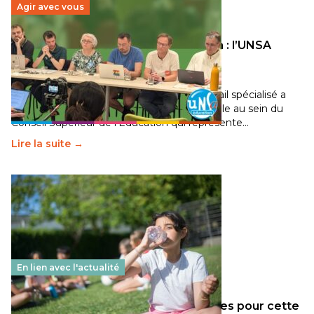
Agir avec vous
Transition écologique de l’éducation : l’UNSA
Éducation fait bouger les lignes
30 juin 2026
-
National
Pendant plusieurs mois, un groupe de travail spécialisé a
travaillé sur la transition écologique de l’Ecole au sein du
Conseil Supérieur de l’Éducation qui représente…
Lire la suite →
En lien avec l'actualité
Les décisions ministérielles attendues pour cette