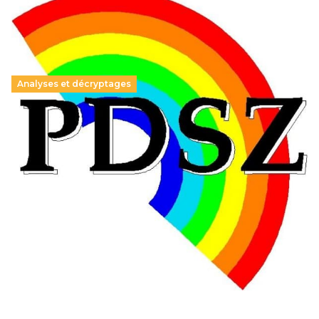
Analyses et décryptages
Hongrie : du changement pour les politiques
éducatives, aussi !
25 juin 2026
-
National
En Hongrie, le conservateur Peter Magyar et son parti
Tisza "Respect et liberté" ont remporté une large victoire,
contre le premier ministre sortant, Viktor Orban,…
Lire la suite →
+ D’ACTUALITÉS NATIONALES