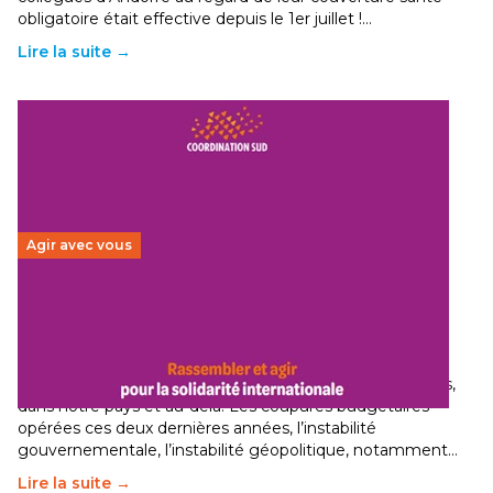
obligatoire était effective depuis le 1er juillet !…
Lire la suite →
Agir avec vous
Budget 2026 : État d’urgence pour la solidarité
internationale
29 juin 2026
-
National
Le secteur humanitaire connaît des difficultés profondes,
dans notre pays et au-delà. Les coupures budgétaires
opérées ces deux dernières années, l’instabilité
gouvernementale, l’instabilité géopolitique, notamment…
Lire la suite →