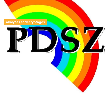
Analyses et décryptages
Hongrie : du changement pour les politiques
éducatives, aussi !
25 juin 2026
-
National
En Hongrie, le conservateur Peter Magyar et son parti
Tisza "Respect et liberté" ont remporté une large victoire,
contre le premier ministre sortant, Viktor Orban,…
Lire la suite →
+ D’ACTUALITÉS NATIONALES