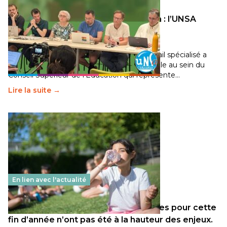
Transition écologique de l’éducation : l’UNSA
Éducation fait bouger les lignes
30 juin 2026
-
National
Pendant plusieurs mois, un groupe de travail spécialisé a
travaillé sur la transition écologique de l’Ecole au sein du
Conseil Supérieur de l’Éducation qui représente…
Lire la suite →
En lien avec l'actualité
Les décisions ministérielles attendues pour cette
fin d’année n’ont pas été à la hauteur des enjeux.