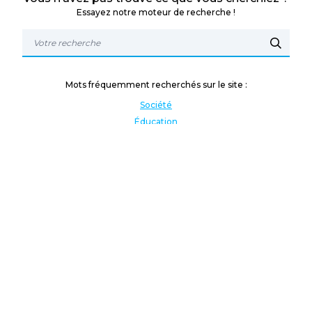
Essayez notre moteur de recherche !
Mots fréquemment recherchés sur le site :
Société
Éducation
Fonction publique
Jeunesse et sport
Enseignement supérieur
Rémunération
Vos droits
International
Culture
Enseigner à l'étranger
Covid
Lutte contre les inégalités
Présidentielle 2022