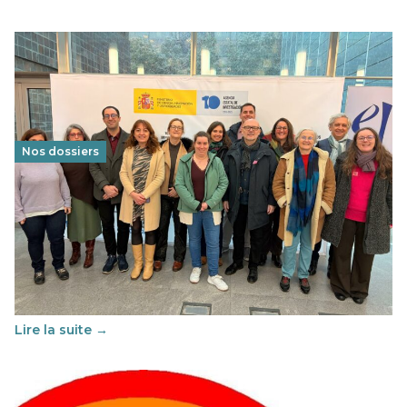
Nos dossiers
Éducation au vivre-ensemble : un échange croisé
franco-espagnol pour changer d’approche
29 juin 2026
-
National
Cette année, l'UNSA Éducation a mené un projet Erasmus
soutenu par l'union Européenne et centré sur l'éducation
au vivre-ensemble : quelles différences entre la France…
Lire la suite →