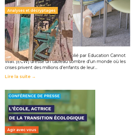
Analyses et décryptages
258 millions d’enfants victimes de la guerre, des
chocs climatiques et des déplacements de
population
11 juillet 2026
-
National
Un nouveau rapport mondial publié par Education Cannot
Wait (ECW) dresse un tableau sombre d’un monde où les
crises privent des millions d’enfants de leur…
Lire la suite →
Agir avec vous