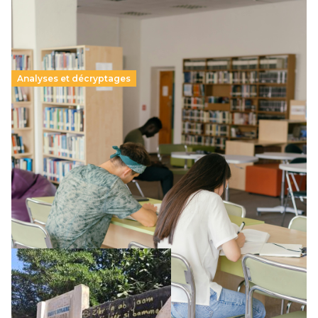
Analyses et décryptages
Supérieur privé : une dérive qui met à mal la
promesse républicaine
11 juillet 2026
-
National
Le projet de loi sur la régulation de l’enseignement
supérieur privé met en lumière l’amplification d’un système
qui relègue l’acte pédagogique au superfétatoire, voire à…
Lire la suite →