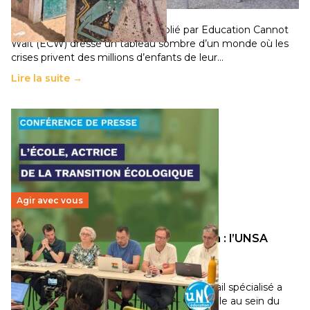
11 juillet 2026
-
National
Un nouveau rapport mondial publié par Education Cannot
Wait (ECW) dresse un tableau sombre d’un monde où les
crises privent des millions d’enfants de leur…
Lire la suite →
Agir avec vous
Transition écologique de l’éducation : l’UNSA
Éducation fait bouger les lignes
30 juin 2026
-
National
Pendant plusieurs mois, un groupe de travail spécialisé a
travaillé sur la transition écologique de l’Ecole au sein du