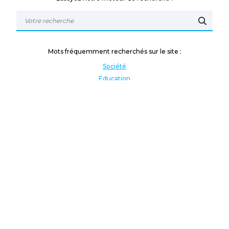
Mots fréquemment recherchés sur le site :
Société
Éducation
Fonction publique
Jeunesse et sport
Enseignement supérieur
Rémunération
Vos droits
International
Culture
Enseigner à l'étranger
Covid
Lutte contre les inégalités
Présidentielle 2022