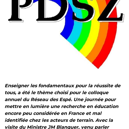
Hongrie : du changement pour les politiques
éducatives, aussi !
25 juin 2026
-
National
En Hongrie, le conservateur Peter Magyar et son parti
Tisza "Respect et liberté" ont remporté une large victoire,
contre le premier ministre sortant, Viktor Orban,…
Lire la suite →
+ D’ACTUALITÉS NATIONALES
Enseigner les fondamentaux pour la réussite de
tous, a été le thème choisi pour le colloque
annuel du Réseau des Espé. Une journée pour
mettre en lumière une recherche en éducation
encore peu considérée en France et mal
identifiée chez les acteurs de terrain. Avec la
visite du Ministre JM Blanquer, venu parler