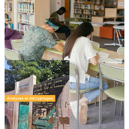
Supérieur privé : une dérive qui met à mal la
promesse républicaine
11 juillet 2026
-
National
Le projet de loi sur la régulation de l’enseignement
supérieur privé met en lumière l’amplification d’un système
qui relègue l’acte pédagogique au superfétatoire, voire à…
Lire la suite →
Analyses et décryptages
258 millions d’enfants victimes de la guerre, des
chocs climatiques et des déplacements de
population