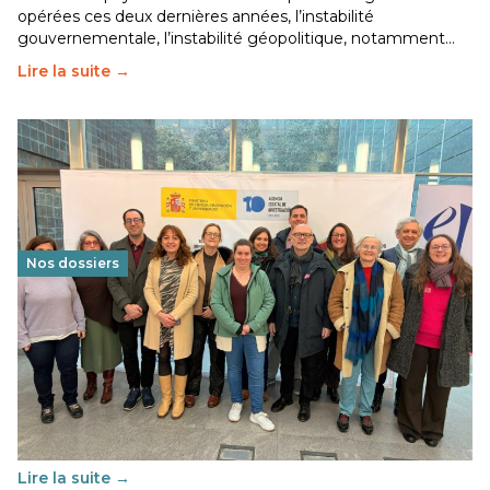
opérées ces deux dernières années, l’instabilité
gouvernementale, l’instabilité géopolitique, notamment…
Lire la suite →
Nos dossiers
Éducation au vivre-ensemble : un échange croisé
franco-espagnol pour changer d’approche
29 juin 2026
-
National
Cette année, l'UNSA Éducation a mené un projet Erasmus
soutenu par l'union Européenne et centré sur l'éducation
au vivre-ensemble : quelles différences entre la France…
Lire la suite →