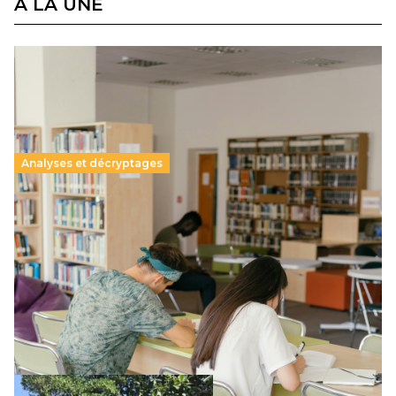
À LA UNE
Analyses et décryptages
Supérieur privé : une dérive qui met à mal la
promesse républicaine
11 juillet 2026
-
National
Le projet de loi sur la régulation de l’enseignement
supérieur privé met en lumière l’amplification d’un système
qui relègue l’acte pédagogique au superfétatoire, voire à…
Lire la suite →