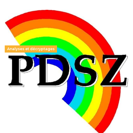
Analyses et décryptages
Hongrie : du changement pour les politiques
éducatives, aussi !
25 juin 2026
-
National
En Hongrie, le conservateur Peter Magyar et son parti
Tisza "Respect et liberté" ont remporté une large victoire,
contre le premier ministre sortant, Viktor Orban,…
Lire la suite →
+ D’ACTUALITÉS NATIONALES