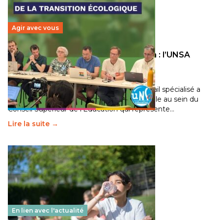
Agir avec vous
Transition écologique de l’éducation : l’UNSA
Éducation fait bouger les lignes
30 juin 2026
-
National
Pendant plusieurs mois, un groupe de travail spécialisé a
travaillé sur la transition écologique de l’Ecole au sein du
Conseil Supérieur de l’Éducation qui représente…
Lire la suite →
En lien avec l'actualité