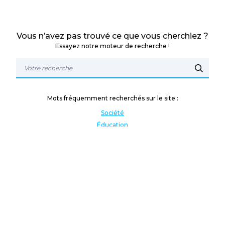
Vous n’avez pas trouvé ce que vous cherchiez ?
Essayez notre moteur de recherche !
Mots fréquemment recherchés sur le site :
Société
Éducation
Fonction publique
Jeunesse et sport
Enseignement supérieur
Rémunération
Vos droits
International
Culture
Enseigner à l'étranger