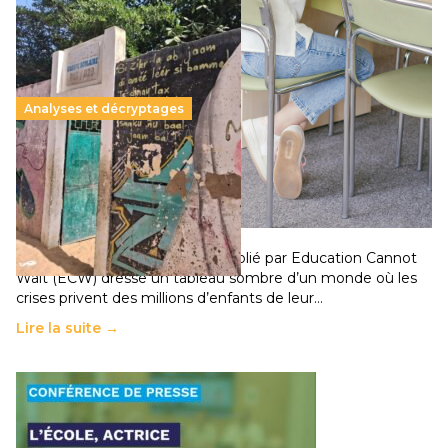
Analyses et décryptages
258 millions d’enfants victimes de la guerre, des
chocs climatiques et des déplacements de
population
11 juillet 2026
-
National
Un nouveau rapport mondial publié par Education Cannot
Wait (ECW) dresse un tableau sombre d’un monde où les
crises privent des millions d’enfants de leur…
Lire la suite →