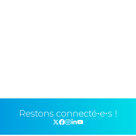
Restons connecté⋅e⋅s !