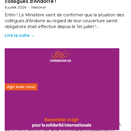
collègues d’Andorre !
6 juillet 2026
-
National
Enfin ! Le Ministère vient de confirmer que la situation des
collègues d’Andorre au regard de leur couverture santé
obligatoire était effective depuis le 1er juillet !…
Lire la suite →
Agir avec vous
Budget 2026 : État d’urgence pour la solidarité
internationale
29 juin 2026
-
National
Le secteur humanitaire connaît des difficultés profondes,
dans notre pays et au-delà. Les coupures budgétaires