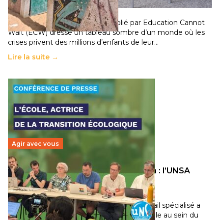
11 juillet 2026
-
National
Un nouveau rapport mondial publié par Education Cannot
Wait (ECW) dresse un tableau sombre d’un monde où les
crises privent des millions d’enfants de leur…
Lire la suite →
Agir avec vous
Transition écologique de l’éducation : l’UNSA
Éducation fait bouger les lignes
30 juin 2026
-
National
Pendant plusieurs mois, un groupe de travail spécialisé a
travaillé sur la transition écologique de l’Ecole au sein du