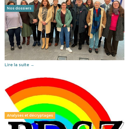
Nos dossiers
Éducation au vivre-ensemble : un échange croisé
franco-espagnol pour changer d’approche
29 juin 2026
-
National
Cette année, l'UNSA Éducation a mené un projet Erasmus
soutenu par l'union Européenne et centré sur l'éducation
au vivre-ensemble : quelles différences entre la France…
Lire la suite →
Analyses et décryptages