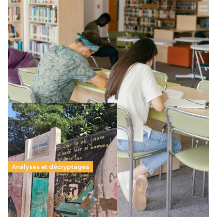
Supérieur privé : une dérive qui met à mal la
promesse républicaine
11 juillet 2026
-
National
Le projet de loi sur la régulation de l’enseignement
supérieur privé met en lumière l’amplification d’un système
qui relègue l’acte pédagogique au superfétatoire, voire à…
Lire la suite →
Analyses et décryptages
258 millions d’enfants victimes de la guerre, des
chocs climatiques et des déplacements de
population