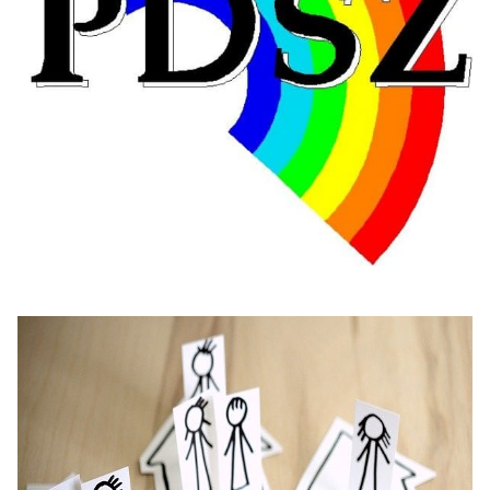
Hongrie : du changement pour les politiques
éducatives, aussi !
25 juin 2026
-
National
En Hongrie, le conservateur Peter Magyar et son parti
Tisza "Respect et liberté" ont remporté une large victoire,
contre le premier ministre sortant, Viktor Orban,…
Lire la suite →
+ D’ACTUALITÉS NATIONALES