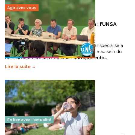
Agir avec vous
Transition écologique de l’éducation : l’UNSA
Éducation fait bouger les lignes
30 juin 2026
-
National
Pendant plusieurs mois, un groupe de travail spécialisé a
travaillé sur la transition écologique de l’Ecole au sein du
Conseil Supérieur de l’Éducation qui représente…
Lire la suite →
En lien avec l'actualité