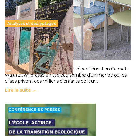
Analyses et décryptages
258 millions d’enfants victimes de la guerre, des
chocs climatiques et des déplacements de
population
11 juillet 2026
-
National
Un nouveau rapport mondial publié par Education Cannot
Wait (ECW) dresse un tableau sombre d’un monde où les
crises privent des millions d’enfants de leur…
Lire la suite →