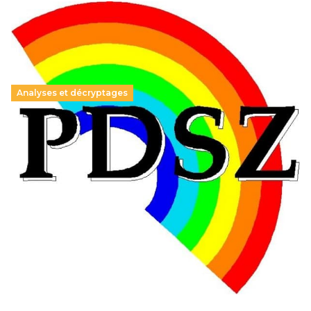
Analyses et décryptages
Hongrie : du changement pour les politiques
éducatives, aussi !
25 juin 2026
-
National
En Hongrie, le conservateur Peter Magyar et son parti
Tisza "Respect et liberté" ont remporté une large victoire,
contre le premier ministre sortant, Viktor Orban,…
Lire la suite →
+ D’ACTUALITÉS NATIONALES