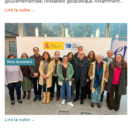
gouvernementale, l’instabilité géopolitique, notamment…
Lire la suite →
Nos dossiers
Éducation au vivre-ensemble : un échange croisé
franco-espagnol pour changer d’approche
29 juin 2026
-
National
Cette année, l'UNSA Éducation a mené un projet Erasmus
soutenu par l'union Européenne et centré sur l'éducation
au vivre-ensemble : quelles différences entre la France…
Lire la suite →