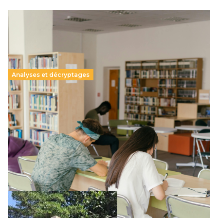
Analyses et décryptages
Supérieur privé : une dérive qui met à mal la
promesse républicaine
11 juillet 2026
-
National
Le projet de loi sur la régulation de l’enseignement
supérieur privé met en lumière l’amplification d’un système
qui relègue l’acte pédagogique au superfétatoire, voire à…
Lire la suite →