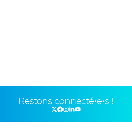
Restons connecté⋅e⋅s !