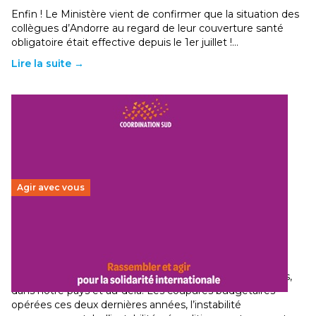
Enfin ! Le Ministère vient de confirmer que la situation des
collègues d’Andorre au regard de leur couverture santé
obligatoire était effective depuis le 1er juillet !…
Lire la suite →
Agir avec vous
Budget 2026 : État d’urgence pour la solidarité
internationale
29 juin 2026
-
National
Le secteur humanitaire connaît des difficultés profondes,
dans notre pays et au-delà. Les coupures budgétaires
opérées ces deux dernières années, l’instabilité