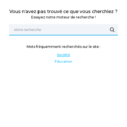
Vous n’avez pas trouvé ce que vous cherchiez ?
Essayez notre moteur de recherche !
Mots fréquemment recherchés sur le site :
Société
Éducation
Fonction publique
Jeunesse et sport
Enseignement supérieur
Rémunération
Vos droits
International
Culture
Enseigner à l'étranger
Covid