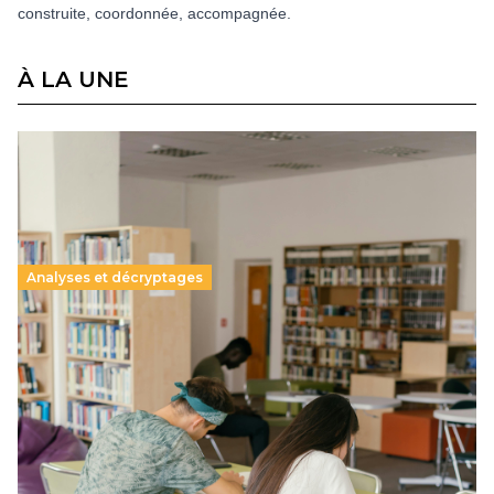
construite, coordonnée, accompagnée.
À LA UNE
Analyses et décryptages
Supérieur privé : une dérive qui met à mal la
promesse républicaine
11 juillet 2026
-
National
Le projet de loi sur la régulation de l’enseignement
supérieur privé met en lumière l’amplification d’un système
qui relègue l’acte pédagogique au superfétatoire, voire à…
Lire la suite →