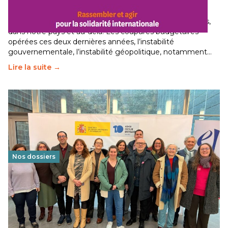
29 juin 2026
-
National
Le secteur humanitaire connaît des difficultés profondes,
dans notre pays et au-delà. Les coupures budgétaires
opérées ces deux dernières années, l’instabilité
gouvernementale, l’instabilité géopolitique, notamment…
Lire la suite →
Nos dossiers
Éducation au vivre-ensemble : un échange croisé
franco-espagnol pour changer d’approche
29 juin 2026
-
National
Cette année, l'UNSA Éducation a mené un projet Erasmus