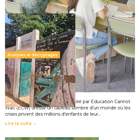
Analyses et décryptages
258 millions d’enfants victimes de la guerre, des
chocs climatiques et des déplacements de
population
11 juillet 2026
-
National
Un nouveau rapport mondial publié par Education Cannot
Wait (ECW) dresse un tableau sombre d’un monde où les
crises privent des millions d’enfants de leur…
Lire la suite →