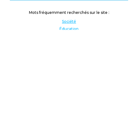
Mots fréquemment recherchés sur le site :
Société
Éducation
Fonction publique
Jeunesse et sport
Enseignement supérieur
Rémunération
Vos droits
International
Culture
Enseigner à l'étranger
Covid
Lutte contre les inégalités
Présidentielle 2022