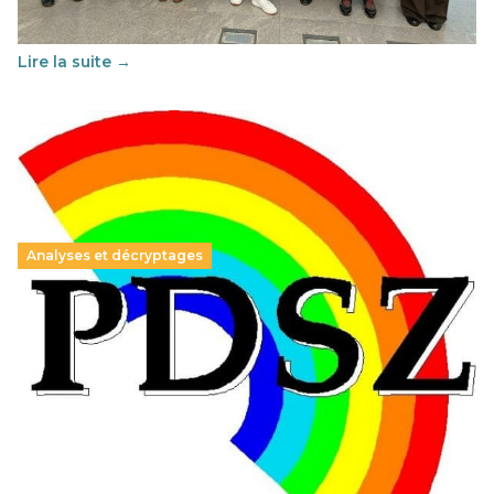
soutenu par l'union Européenne et centré sur l'éducation
au vivre-ensemble : quelles différences entre la France…
Lire la suite →
Analyses et décryptages
Hongrie : du changement pour les politiques
éducatives, aussi !
25 juin 2026
-
National
En Hongrie, le conservateur Peter Magyar et son parti
Tisza "Respect et liberté" ont remporté une large victoire,
contre le premier ministre sortant, Viktor Orban,…
Lire la suite →