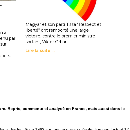
o-
les politiques éducatives, aussi !
25 juin 2026
-
National
En Hongrie, le conservateur Peter
Magyar et son parti Tisza "Respect et
liberté" ont remporté une large
n a
victoire, contre le premier ministre
enu par
sortant, Viktor Orban,…
 sur
 :
Lire la suite →
rance…
bre. Repris, commenté et analysé en France, mais aussi dans le
s individus. Si en 1962 sort une esquisse d’évaluation que testent 12