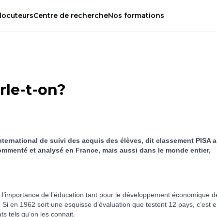
locuteurs
Centre
de
recherche
Nos
formations
rle-t-on?
ernational de suivi des acquis des élèves, dit classement PISA a
commenté et analysé en France, mais aussi dans le monde entier,
l’importance de l’éducation tant pour le développement économique d
. Si en 1962 sort une esquisse d’évaluation que testent 12 pays, c’est 
s tels qu’on les connait.