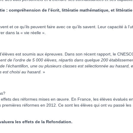
ie : compréhension de l’écrit, littératie mathématique, et littératie
nt et ce qu’ils peuvent faire avec ce qu’ils savent. Leur capacité à l’uti
r dans la « vie réelle ».
 d’élèves est soumis aux épreuves. Dans son récent rapport, le CNESC
ment de l’ordre de 5 000 élèves, répartis dans quelque 200 établisseme
e l’échantillon, une ou plusieurs classes est sélectionnée au hasard, e
 est choisi au hasard.
»
as?
s effets des réformes mises en œuvre. En France, les élèves évalués e
s premières réformes en 2012. Ce sont les élèves qui ont vu passé les
valuera les effets de la Refondation.