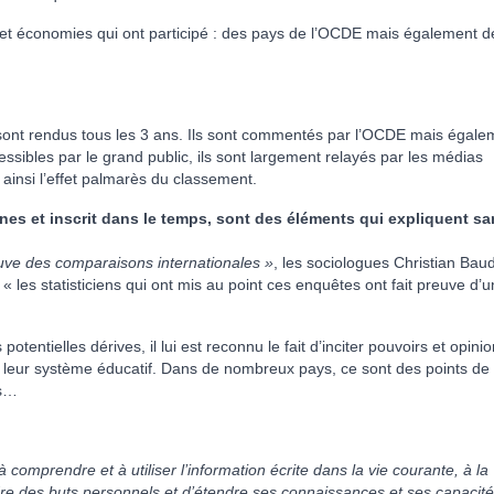
s et économies qui ont participé : des pays de l’OCDE mais également d
 sont rendus tous les 3 ans. Ils sont commentés par l’OCDE mais égale
sibles par le grand public, ils sont largement relayés par les médias
 ainsi l’effet palmarès du classement.
nes et inscrit dans le temps, sont des éléments qui expliquent s
reuve des comparaisons internationales »
, les sociologues Christian Baud
« les statisticiens qui ont mis au point ces enquêtes ont fait preuve d’
 potentielles dérives, il lui est reconnu le fait d’inciter pouvoirs et opini
e leur système éducatif. Dans de nombreux pays, ce sont des points de
es…
à comprendre et à utiliser l’information écrite dans la vie courante, à la
indre des buts personnels et d’étendre ses connaissances et ses capacit