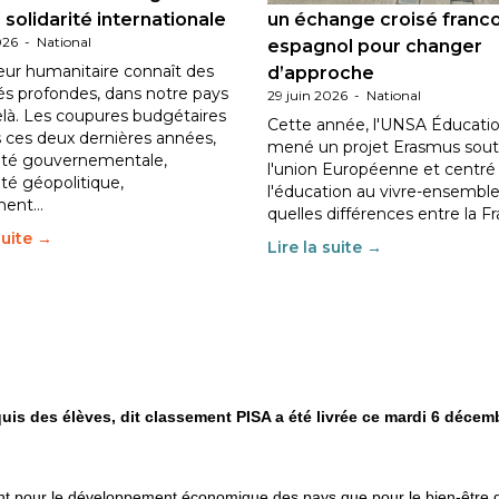
 solidarité internationale
un échange croisé franc
026
-
National
espagnol pour changer
eur humanitaire connaît des
d’approche
tés profondes, dans notre pays
29 juin 2026
-
National
elà. Les coupures budgétaires
Cette année, l'UNSA Éducatio
 ces deux dernières années,
mené un projet Erasmus sout
ilité gouvernementale,
l'union Européenne et centré
lité géopolitique,
l'éducation au vivre-ensemble
ment…
quelles différences entre la F
suite →
Lire la suite →
is des élèves, dit classement PISA a été livrée ce mardi 6 décem
nt pour le développement économique des pays que pour le bien-être de