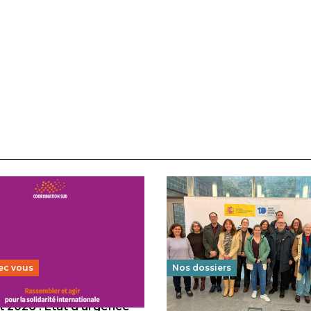
ec vous
Nos dossiers
 2026 : État d’urgence
Éducation au vivre-ensem