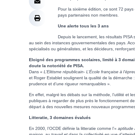
Pour la sixième édition, ce sont 72 pay
pays partenaires non membres.
Une alerte tous les 3 ans
Depuis le lancement, les résultats PISA
au sein des instances gouvernementales des pays. Acces
spécialisés ou généralistes, et les décideurs, renforçant
Eloigné des programmes scolaires, limité à 3 domai
doute la notoriété de PISA.
Dans «
L’Elitisme républicain- L’École française à l’ép
et Roger Establet soulignent la qualité de la démarche : 
prudence et d’une rigueur remarquables ».
En effet, malgré les débats sur la méthode, l’utilité et les
publiques à regarder de plus près le fonctionnement d
départ à des nouvelles mesures nouveaux programm
Litteratie, 3 domaines évalués
En 2000, l’OCDE définie la litteratie comme l’«
aptitude 
maison, au travail et dans la collectivité en vue d’atte