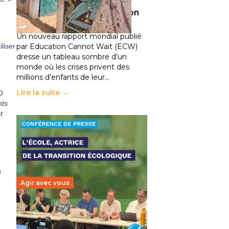
climatiques et des
déplacements de population
11 juillet 2026
-
National
Un nouveau rapport mondial publié
liser
par Education Cannot Wait (ECW)
dresse un tableau sombre d’un
monde où les crises privent des
millions d’enfants de leur…
Lire la suite →
O
nts
t
n
Agir avec vous
Transition écologique de
l’éducation : l’UNSA Éducation