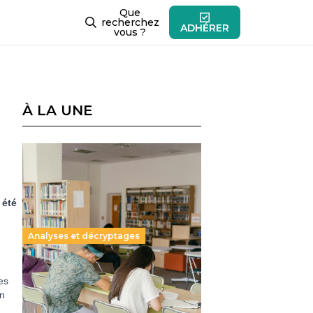
Que
recherchez
ADHÉRER
vous ?
À LA UNE
 été
Analyses et décryptages
Supérieur privé : une dérive
es
qui met à mal la promesse
en
républicaine