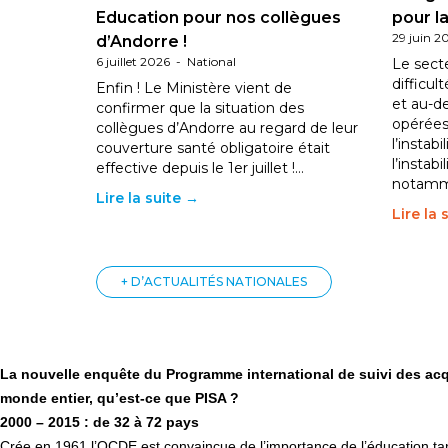
Education pour nos collègues
pour la
29 juin 2
d’Andorre !
6 juillet 2026
-
National
Le sect
difficul
Enfin ! Le Ministère vient de
et au-d
confirmer que la situation des
opérées
collègues d’Andorre au regard de leur
l’instab
couverture santé obligatoire était
l’instabi
effective depuis le 1er juillet !…
notam
Lire la suite →
Lire la 
+ D’ACTUALITÉS NATIONALES
La nouvelle enquête du Programme international de suivi des acqu
monde entier, qu’est-ce que PISA ?
2000 – 2015 : de 32 à 72 pays
Crée en 1961 l’OCDE est convaincue de l’importance de l’éducation ta