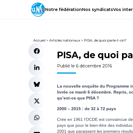
Notre
fédération
Nos
syndicats
Vos
inter
Accueil
>
Articles nationaux
>
PISA, de quoi parle-t-on?
PISA, de quoi pa
Publié le 6 décembre 2016
La nouvelle enquête du Programme int
livrée ce mardi 6 décembre. Repris, 
qu’est-ce que PISA ?
2000 – 2015 : de 32 à 72 pays
Crée en 1961 l’OCDE est convaincue de 
pays que pour le bien-être des individus
2001 que paraissent les premiers résultat