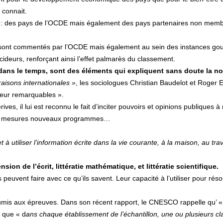
 connait.
ipé : des pays de l’OCDE mais également des pays partenaires non memb
ls sont commentés par l’OCDE mais également au sein des instances gouv
cideurs, renforçant ainsi l’effet palmarès du classement.
 dans le temps, sont des éléments qui expliquent sans doute la no
raisons internationales »
, les sociologues Christian Baudelot et Roger Es
ueur remarquables ».
dérives, il lui est reconnu le fait d’inciter pouvoirs et opinions publiqu
les mesures nouveaux programmes…
 à utiliser l’information écrite dans la vie courante, à la maison, au tra
ion de l’écrit, littératie mathématique, et littératie scientifique.
 peuvent faire avec ce qu’ils savent. Leur capacité à l’utiliser pour rés
oumis aux épreuves. Dans son récent rapport, le CNESCO rappelle qu’ 
 que « d
ans chaque établissement de l’échantillon, une ou plusieurs c