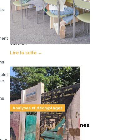
11 juillet 2026
-
National
es
Le projet de loi sur la régulation de
l’enseignement supérieur privé met
en lumière l’amplification d’un
système qui relègue l’acte
pédagogique au superfétatoire,
ment
voire à…
Lire la suite →
ans
elot
une
ons
Analyses et décryptages
258 millions d’enfants victimes
de la guerre, des chocs
és.
»