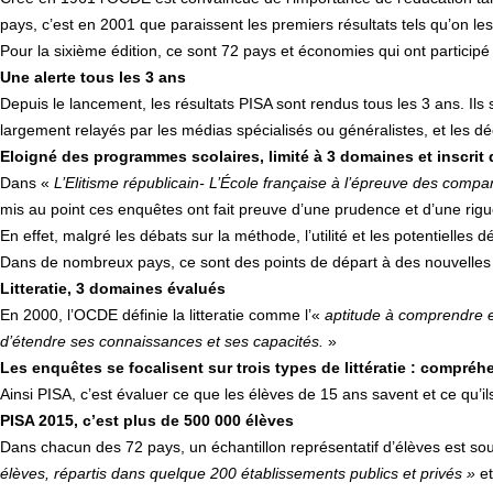
pays, c’est en 2001 que paraissent les premiers résultats tels qu’on les
Pour la sixième édition, ce sont 72 pays et économies qui ont partic
Une alerte tous les 3 ans
Depuis le lancement, les résultats PISA sont rendus tous les 3 ans. I
largement relayés par les médias spécialisés ou généralistes, et les dé
Eloigné des programmes scolaires, limité à 3 domaines et inscrit
Dans «
L’Elitisme républicain- L’École française à l’épreuve des compa
mis au point ces enquêtes ont fait preuve d’une prudence et d’une rig
En effet, malgré les débats sur la méthode, l’utilité et les potentielles 
Dans de nombreux pays, ce sont des points de départ à des nouvel
Litteratie, 3 domaines évalués
En 2000, l’OCDE définie la litteratie comme l’«
aptitude à comprendre et
d’étendre ses connaissances et ses capacités.
»
Les enquêtes se focalisent sur trois types de littératie : compréhens
Ainsi PISA, c’est évaluer ce que les élèves de 15 ans savent et ce qu’ils
PISA 2015, c’est plus de 500 000 élèves
Dans chacun des 72 pays, un échantillon représentatif d’élèves est s
élèves, répartis dans quelque 200 établissements publics et privés »
et