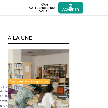
Que
recherchez
ADHÉRER
vous ?
À LA UNE
Analyses et décryptages
ebelo
nt de
Supérieur privé : une dérive
er la
qui met à mal la promesse
cette
ns un
républicaine