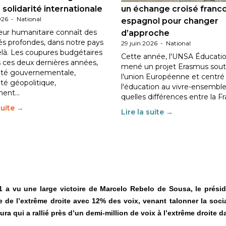
 solidarité internationale
un échange croisé franc
026
-
National
espagnol pour changer
eur humanitaire connaît des
d’approche
tés profondes, dans notre pays
29 juin 2026
-
National
elà. Les coupures budgétaires
Cette année, l'UNSA Éducatio
 ces deux dernières années,
mené un projet Erasmus sout
ilité gouvernementale,
l'union Européenne et centré
lité géopolitique,
l'éducation au vivre-ensemble
ment…
quelles différences entre la F
suite →
Lire la suite →
21 a vu une large victoire de Marcelo Rebelo de Sousa, le prés
te de l’extrême droite avec 12% des voix, venant talonner la so
tura qui a rallié près d’un demi-million de voix à l’extrême droite