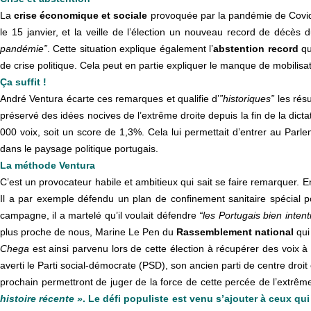
La
crise économique et sociale
provoquée par la pandémie de Covid-1
le 15 janvier, et la veille de l’élection un nouveau record de décès
pandémie”
. Cette situation explique également l’
abstention record
qu
de crise politique. Cela peut en partie expliquer le manque de mobilisat
Ça suffit !
André Ventura écarte ces remarques et qualifie d’
”historiques”
les résu
préservé des idées nocives de l’extrême droite depuis la fin de la dicta
000 voix, soit un score de 1,3%. Cela lui permettait d’entrer au Par
dans le paysage politique portugais.
La méthode Ventura
C’est un provocateur habile et ambitieux qui sait se faire remarquer. En 
Il a par exemple défendu un plan de confinement sanitaire spécial
campagne, il a martelé qu’il voulait défendre
“les Portugais bien inten
plus proche de nous, Marine Le Pen du
Rassemblement national
qui 
Chega
est ainsi parvenu lors de cette élection à récupérer des voix 
averti le Parti social-démocrate (PSD), son ancien parti de centre droit
prochain permettront de juger de la force de cette percée de l’extrême
histoire récente »
. Le défi populiste est venu s’ajouter à ceux 