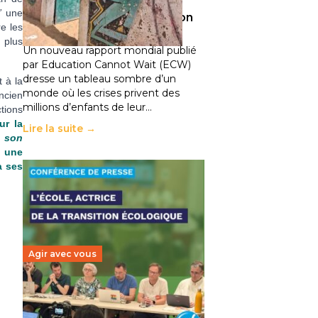
climatiques et des
”
une
déplacements de population
e les
11 juillet 2026
-
National
 plus
Un nouveau rapport mondial publié
par Education Cannot Wait (ECW)
dresse un tableau sombre d’un
 à la
monde où les crises privent des
ncien
millions d’enfants de leur…
tions
ur la
Lire la suite →
e son
: une
à ses
Agir avec vous
Transition écologique de
l’éducation : l’UNSA Éducation