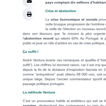
pays comptant dix millions d’habitan
Crise et abstention
La
crise économique et sociale
provo
cette brusque progression de l’extrême dr
la veille de l’élection un nouveau recor
dans son discours que
“la mission la plus urgente
l’
abstention record
qui atteint 60%. Au Portugal, le 
public et joue un rôle d’arbitre en cas de crise politiqu
Ça suffit !
André Ventura écarte ces remarques et qualifie d’
”his
suffit”
). Les chiffres lui donnent raison, car il est vrai 
depuis la fin de la dictature d’inspiration fasciste en 
comme
“antisystème”
avait obtenu 68 000 voix, soit u
unique siège. Depuis l’ancien commentateur sportif 
paysage politique portugais.
La méthode Ventura
C’est un provocateur habile et ambitieux qui sait se f
sexistes
, déclenchant des controverses au sein du 