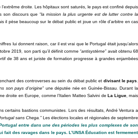
extrême droite. Les hôpitaux sont saturés, le pays est confiné depui
ans son discours que
“la mission la plus urgente est de lutter contre l
is il pèse beaucoup sur le débat public et joue un rôle d’arbitre en ca
hiffres lui donnent raison, car il est vrai que le Portugal était jusqu’alor
ctobre 2019, son parti qu’il définit comme
“antisystème”
avait obtenu 68
ortif de 38 ans et juriste de formation progresse à grandes enjambées
lenchant des controverses au sein du débat public et
divisant le pays
ns son pays d’origine”
une députée née en Guinée-Bissau. Durant l
rême droite en Europe, comme l’Italien Matteo Salvini de
La Ligue
, mai
ans certains bastions communistes. Lors des résultats, André Ventura a
Portugal sans Chega.”
Les élections locales et régionales de septembr
 Portugal entre dans une des périodes les plus complexes de son
e qui fait des ravages dans le pays. L’UNSA Éducation est fermemen