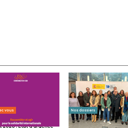
ec vous
Nos dossiers
 2026 : État d’urgence
Éducation au vivre-ensem