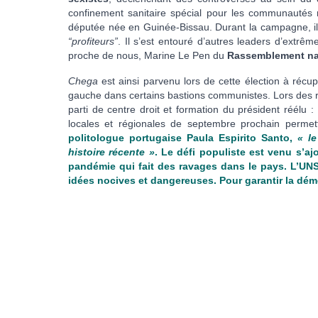
confinement sanitaire spécial pour les communautés
députée née en Guinée-Bissau. Durant la campagne, il 
“profiteurs”
. Il s’est entouré d’autres leaders d’extrê
proche de nous, Marine Le Pen du
Rassemblement na
Chega
est ainsi parvenu lors de cette élection à récup
gauche dans certains bastions communistes. Lors des ré
parti de centre droit et formation du président réélu :
locales et régionales de septembre prochain permett
politologue portugaise Paula Espirito Santo,
« l
histoire récente »
. Le défi populiste est venu s’aj
pandémie qui fait des ravages dans le pays. L’UN
idées nocives et dangereuses. Pour garantir la démocra