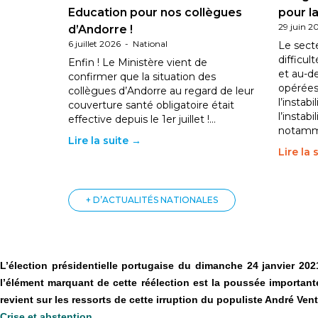
Education pour nos collègues
pour la
29 juin 2
d’Andorre !
6 juillet 2026
-
National
Le sect
difficul
Enfin ! Le Ministère vient de
et au-d
confirmer que la situation des
opérées
collègues d’Andorre au regard de leur
l’instab
couverture santé obligatoire était
l’instabi
effective depuis le 1er juillet !…
notam
Lire la suite →
Lire la 
+ D’ACTUALITÉS NATIONALES
L’élection présidentielle portugaise du dimanche 24 janvier 20
l’élément marquant de cette réélection est la poussée importan
revient sur les ressorts de cette irruption du populiste André Ven
Crise et abstention