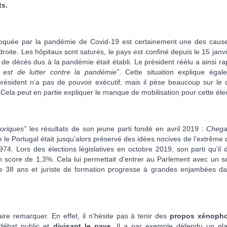
ts.
quée par la pandémie de Covid-19 est certainement une des caus
oite. Les hôpitaux sont saturés, le pays est confiné depuis le 15 janvi
d de décès dus à la pandémie était établi. Le président réélu a ainsi r
 est de lutter contre la pandémie”
. Cette situation explique égal
président n’a pas de pouvoir exécutif, mais il pèse beaucoup sur le 
e. Cela peut en partie expliquer le manque de mobilisation pour cette éle
toriques”
les résultats de son jeune parti fondé en avril 2019 :
Cheg
que le Portugal était jusqu’alors préservé des idées nocives de l’extrême 
1974. Lors des élections législatives en octobre 2019, son parti qu’il d
n score de 1,3%. Cela lui permettait d’entrer au Parlement avec un se
de 38 ans et juriste de formation progresse à grandes enjambées da
aire remarquer. En effet, il n’hésite pas à tenir des
propos xénopho
débat public et
divisant le pays
. Il a par exemple défendu un pl