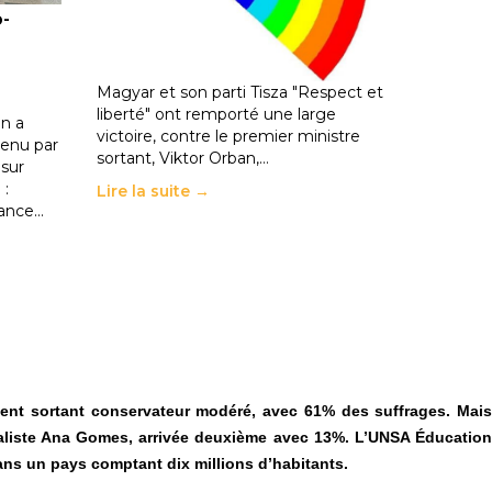
o-
les politiques éducatives, aussi !
25 juin 2026
-
National
En Hongrie, le conservateur Peter
Magyar et son parti Tisza "Respect et
liberté" ont remporté une large
n a
victoire, contre le premier ministre
enu par
sortant, Viktor Orban,…
 sur
 :
Lire la suite →
rance…
ident sortant conservateur modéré, avec 61% des suffrages. Mais
cialiste Ana Gomes, arrivée deuxième avec 13%. L’UNSA Éducation
 dans un pays comptant dix millions d’habitants.