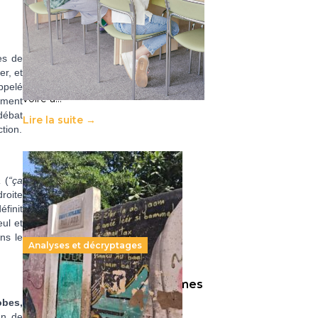
11 juillet 2026
-
National
Le projet de loi sur la régulation de
l’enseignement supérieur privé met
en lumière l’amplification d’un
es de
système qui relègue l’acte
er, et
pédagogique au superfétatoire,
appelé
voire à…
ement
débat
Lire la suite →
ction.
a
(
“ça
droite
éfinit
ul et
ns le
Analyses et décryptages
258 millions d’enfants victimes
de la guerre, des chocs
bes,
an de