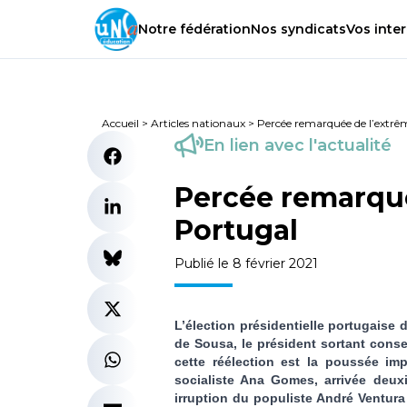
Notre
fédération
Nos
syndicats
Vos
inter
Accueil
>
Articles nationaux
>
Percée remarquée de l’extrê
En lien avec l'actualité
Percée remarqué
Portugal
Publié le 8 février 2021
L’élection présidentielle portugaise
de Sousa, le président sortant cons
cette réélection est la poussée im
socialiste Ana Gomes, arrivée deux
irruption du populiste André Ventura 