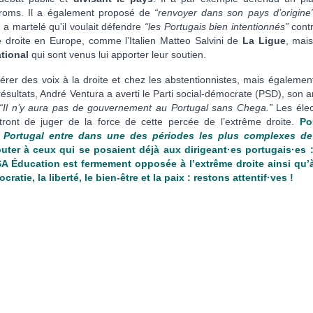
 roms. Il a également proposé de
“renvoyer dans son pays d’origine
a martelé qu’il voulait défendre
“les Portugais bien intentionnés”
contr
me droite en Europe, comme l’Italien Matteo Salvini de
La Ligue
, mais
tional
qui sont venus lui apporter leur soutien.
érer des voix à la droite et chez les abstentionnistes, mais également
sultats, André Ventura a averti le Parti social-démocrate (PSD), son a
“Il n’y aura pas de gouvernement au Portugal sans Chega.”
Les élec
ront de juger de la force de cette percée de l’extrême droite.
Po
e Portugal entre dans une des périodes les plus complexes d
outer à ceux qui se posaient déjà aux dirigeant·es portugais·es 
SA Éducation est fermement opposée à l’extrême droite ainsi qu’
tie, la liberté, le bien-être et la paix : restons attentif·ves !