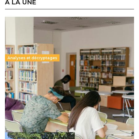
À LA UNE
Analyses et décryptages
Supérieur privé : une dérive qui met à mal la
promesse républicaine
11 juillet 2026
-
National
Le projet de loi sur la régulation de l’enseignement
supérieur privé met en lumière l’amplification d’un système
qui relègue l’acte pédagogique au superfétatoire, voire à…
Lire la suite →