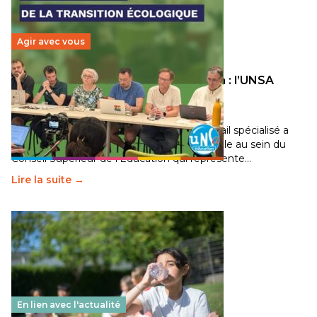
Agir avec vous
Transition écologique de l’éducation : l’UNSA
Éducation fait bouger les lignes
30 juin 2026
-
National
Pendant plusieurs mois, un groupe de travail spécialisé a
travaillé sur la transition écologique de l’Ecole au sein du
Conseil Supérieur de l’Éducation qui représente…
Lire la suite →
En lien avec l'actualité