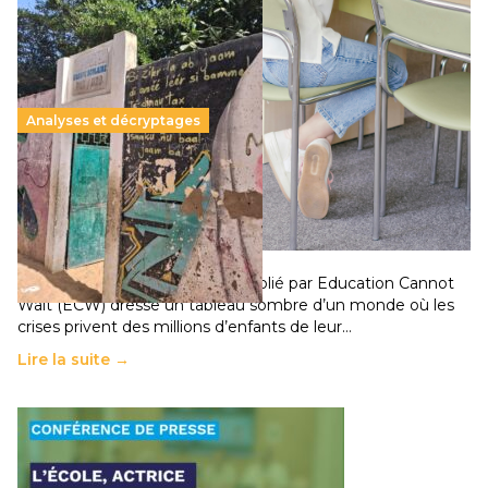
Analyses et décryptages
258 millions d’enfants victimes de la guerre, des
chocs climatiques et des déplacements de
population
11 juillet 2026
-
National
Un nouveau rapport mondial publié par Education Cannot
Wait (ECW) dresse un tableau sombre d’un monde où les
crises privent des millions d’enfants de leur…
Lire la suite →