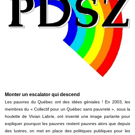
Hongrie : du changement pour les politiques
éducatives, aussi !
25 juin 2026
-
National
En Hongrie, le conservateur Peter Magyar et son parti
Tisza "Respect et liberté" ont remporté une large victoire,
contre le premier ministre sortant, Viktor Orban,…
Lire la suite →
+ D’ACTUALITÉS NATIONALES
Monter un escalator qui descend
Les pauvres du Québec ont des idées géniales ! En 2003, les
membres du « Collectif pour un Québec sans pauvreté », sous la
houlette de Vivian Labrie, ont inventé une image parlante pour
expliquer pourquoi les pauvres restent pauvres alors que depuis
des lustres, on met en place des politiques publiques pour les