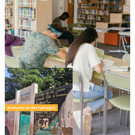
Supérieur privé : une dérive qui met à mal la
promesse républicaine
11 juillet 2026
-
National
Le projet de loi sur la régulation de l’enseignement
supérieur privé met en lumière l’amplification d’un système
qui relègue l’acte pédagogique au superfétatoire, voire à…
Lire la suite →
Analyses et décryptages
258 millions d’enfants victimes de la guerre, des
chocs climatiques et des déplacements de