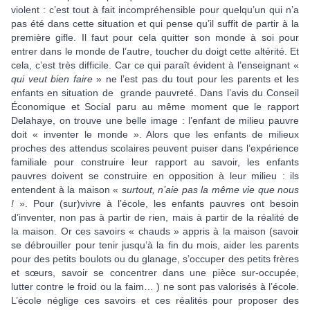
violent : c’est tout à fait incompréhensible pour quelqu’un qui n’a
pas été dans cette situation et qui pense qu’il suffit de partir à la
première gifle. Il faut pour cela quitter son monde à soi pour
entrer dans le monde de l’autre, toucher du doigt cette altérité. Et
cela, c’est très difficile. Car ce qui paraît évident à l’enseignant «
qui veut bien faire
» ne l’est pas du tout pour les parents et les
enfants en situation de grande pauvreté. Dans l’avis du Conseil
Économique et Social paru au même moment que le rapport
Delahaye, on trouve une belle image : l’enfant de milieu pauvre
doit « inventer le monde ». Alors que les enfants de milieux
proches des attendus scolaires peuvent puiser dans l’expérience
familiale pour construire leur rapport au savoir, les enfants
pauvres doivent se construire en opposition à leur milieu : ils
entendent à la maison «
surtout, n’aie pas la même vie que nous
!
». Pour (sur)vivre à l’école, les enfants pauvres ont besoin
d’inventer, non pas à partir de rien, mais à partir de la réalité de
la maison. Or ces savoirs « chauds » appris à la maison (savoir
se débrouiller pour tenir jusqu’à la fin du mois, aider les parents
pour des petits boulots ou du glanage, s’occuper des petits frères
et sœurs, savoir se concentrer dans une pièce sur-occupée,
lutter contre le froid ou la faim… ) ne sont pas valorisés à l’école.
L’école néglige ces savoirs et ces réalités pour proposer des