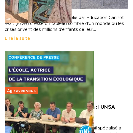
population
11 juillet 2026
-
National
Un nouveau rapport mondial publié par Education Cannot
Wait (ECW) dresse un tableau sombre d’un monde où les
crises privent des millions d’enfants de leur…
Lire la suite →
Agir avec vous
Transition écologique de l’éducation : l’UNSA
Éducation fait bouger les lignes
30 juin 2026
-
National
Pendant plusieurs mois, un groupe de travail spécialisé a