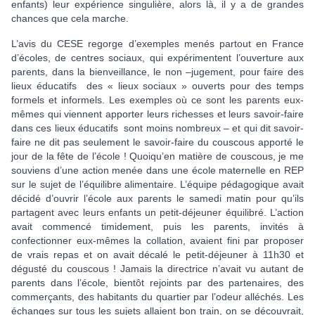
enfants) leur expérience singulière, alors là, il y a de grandes
chances que cela marche.
L’avis du CESE regorge d’exemples menés partout en France
d’écoles, de centres sociaux, qui expérimentent l’ouverture aux
parents, dans la bienveillance, le non –jugement, pour faire des
lieux éducatifs des « lieux sociaux » ouverts pour des temps
formels et informels. Les exemples où ce sont les parents eux-
mêmes qui viennent apporter leurs richesses et leurs savoir-faire
dans ces lieux éducatifs sont moins nombreux – et qui dit savoir-
faire ne dit pas seulement le savoir-faire du couscous apporté le
jour de la fête de l’école ! Quoiqu’en matière de couscous, je me
souviens d’une action menée dans une école maternelle en REP
sur le sujet de l’équilibre alimentaire. L’équipe pédagogique avait
décidé d’ouvrir l’école aux parents le samedi matin pour qu’ils
partagent avec leurs enfants un petit-déjeuner équilibré. L’action
avait commencé timidement, puis les parents, invités à
confectionner eux-mêmes la collation, avaient fini par proposer
de vrais repas et on avait décalé le petit-déjeuner à 11h30 et
dégusté du couscous ! Jamais la directrice n’avait vu autant de
parents dans l’école, bientôt rejoints par des partenaires, des
commerçants, des habitants du quartier par l’odeur alléchés. Les
échanges sur tous les sujets allaient bon train, on se découvrait,