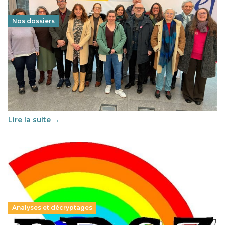
Nos dossiers
Éducation au vivre-ensemble : un échange croisé
franco-espagnol pour changer d’approche
29 juin 2026
-
National
Cette année, l'UNSA Éducation a mené un projet Erasmus
soutenu par l'union Européenne et centré sur l'éducation
au vivre-ensemble : quelles différences entre la France…
Lire la suite →
Analyses et décryptages