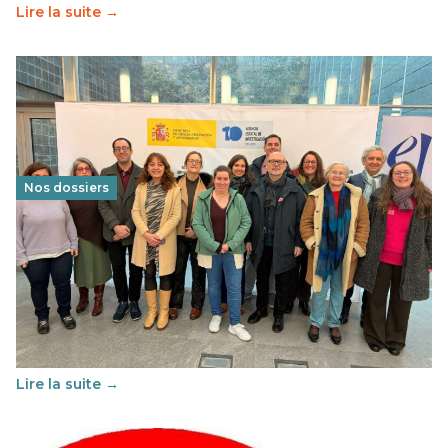
Lire la suite →
Nos dossiers
Éducation au vivre-ensemble : un échange croisé
franco-espagnol pour changer d’approche
29 juin 2026
-
National
Cette année, l'UNSA Éducation a mené un projet Erasmus
soutenu par l'union Européenne et centré sur l'éducation
au vivre-ensemble : quelles différences entre la France…
Lire la suite →