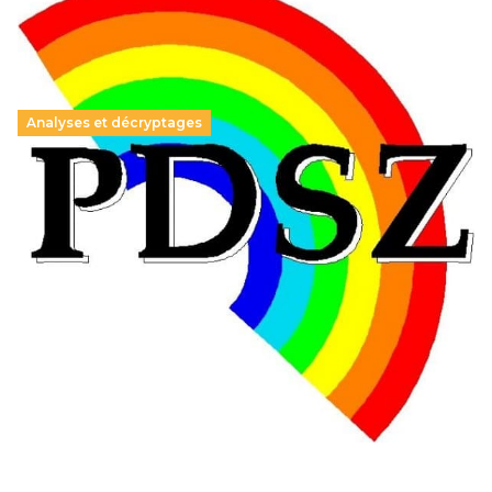
Analyses et décryptages
Hongrie : du changement pour les politiques
éducatives, aussi !
25 juin 2026
-
National
En Hongrie, le conservateur Peter Magyar et son parti
Tisza "Respect et liberté" ont remporté une large victoire,
contre le premier ministre sortant, Viktor Orban,…
Lire la suite →
+ D’ACTUALITÉS NATIONALES