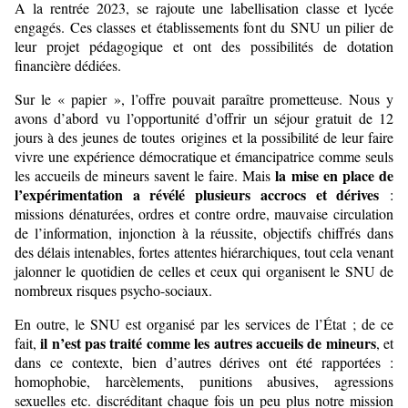
A la rentrée 2023, se rajoute une labellisation classe et lycée
engagés. Ces classes et établissements font du SNU un pilier de
leur projet pédagogique et ont des possibilités de dotation
financière dédiées.
Sur le « papier », l’offre pouvait paraître prometteuse. Nous y
avons d’abord vu l’opportunité d’offrir un séjour gratuit de 12
jours à des jeunes de toutes origines et la possibilité de leur faire
vivre une expérience démocratique et émancipatrice comme seuls
la mise en place de
les accueils de mineurs savent le faire. Mais
l’expérimentation a révélé plusieurs accrocs et dérives
:
missions dénaturées, ordres et contre ordre, mauvaise circulation
de l’information, injonction à la réussite, objectifs chiffrés dans
des délais intenables, fortes attentes hiérarchiques, tout cela venant
jalonner le quotidien de celles et ceux qui organisent le SNU de
nombreux risques psycho-sociaux.
En outre, le SNU est organisé par les services de l’État ; de ce
il n’est pas traité comme les autres accueils de mineurs
fait,
, et
dans ce contexte, bien d’autres dérives ont été rapportées :
homophobie, harcèlements, punitions abusives, agressions
sexuelles etc. discréditant chaque fois un peu plus notre mission