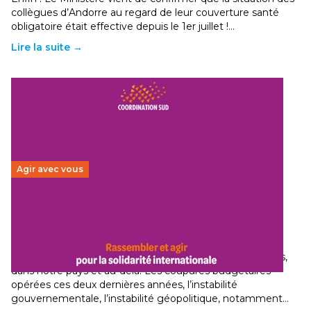
collègues d’Andorre au regard de leur couverture santé
obligatoire était effective depuis le 1er juillet !…
Lire la suite →
Agir avec vous
Budget 2026 : État d’urgence pour la solidarité
internationale
29 juin 2026
-
National
Le secteur humanitaire connaît des difficultés profondes,
dans notre pays et au-delà. Les coupures budgétaires
opérées ces deux dernières années, l’instabilité
gouvernementale, l’instabilité géopolitique, notamment…