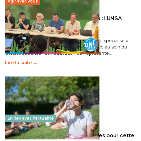
Agir avec vous
Transition écologique de l’éducation : l’UNSA
Éducation fait bouger les lignes
30 juin 2026
-
National
Pendant plusieurs mois, un groupe de travail spécialisé a
travaillé sur la transition écologique de l’Ecole au sein du
Conseil Supérieur de l’Éducation qui représente…
Lire la suite →
En lien avec l'actualité
Les décisions ministérielles attendues pour cette