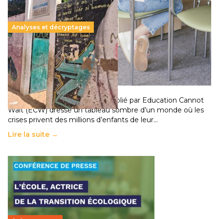
Analyses et décryptages
258 millions d’enfants victimes de la guerre, des
chocs climatiques et des déplacements de
population
11 juillet 2026
-
National
Un nouveau rapport mondial publié par Education Cannot
Wait (ECW) dresse un tableau sombre d’un monde où les
crises privent des millions d’enfants de leur…
Lire la suite →