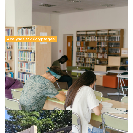
Analyses et décryptages
Supérieur privé : une dérive qui met à mal la
promesse républicaine
11 juillet 2026
-
National
Le projet de loi sur la régulation de l’enseignement
supérieur privé met en lumière l’amplification d’un système
qui relègue l’acte pédagogique au superfétatoire, voire à…
Lire la suite →