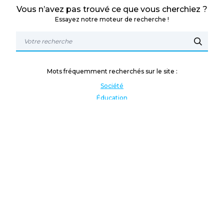
Vous n’avez pas trouvé ce que vous cherchiez ?
Essayez notre moteur de recherche !
Mots fréquemment recherchés sur le site :
Société
Éducation
Fonction publique
Jeunesse et sport
Enseignement supérieur
Rémunération
Vos droits
International
Culture
Enseigner à l'étranger
Covid
Lutte contre les inégalités