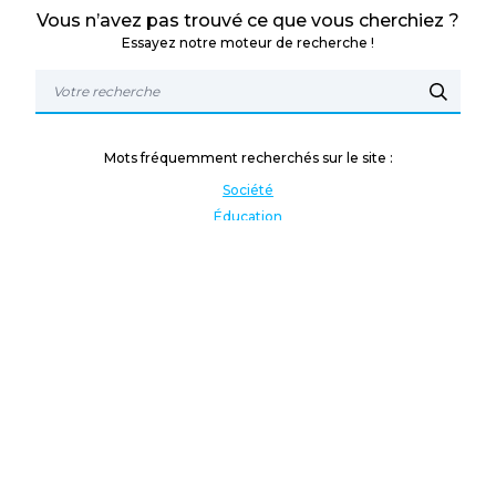
Vous n’avez pas trouvé ce que vous cherchiez ?
Essayez notre moteur de recherche !
Mots fréquemment recherchés sur le site :
Société
Éducation
Fonction publique
Jeunesse et sport
Enseignement supérieur
Rémunération
Vos droits
International
Culture
Enseigner à l'étranger
Covid
Lutte contre les inégalités