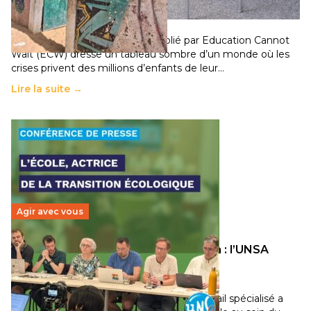
population
11 juillet 2026
-
National
Un nouveau rapport mondial publié par Education Cannot
Wait (ECW) dresse un tableau sombre d’un monde où les
crises privent des millions d’enfants de leur…
Lire la suite →
Agir avec vous
Transition écologique de l’éducation : l’UNSA
Éducation fait bouger les lignes
30 juin 2026
-
National
Pendant plusieurs mois, un groupe de travail spécialisé a