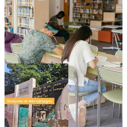
Supérieur privé : une dérive qui met à mal la
promesse républicaine
11 juillet 2026
-
National
Le projet de loi sur la régulation de l’enseignement
supérieur privé met en lumière l’amplification d’un système
qui relègue l’acte pédagogique au superfétatoire, voire à…
Lire la suite →
Analyses et décryptages
258 millions d’enfants victimes de la guerre, des
chocs climatiques et des déplacements de