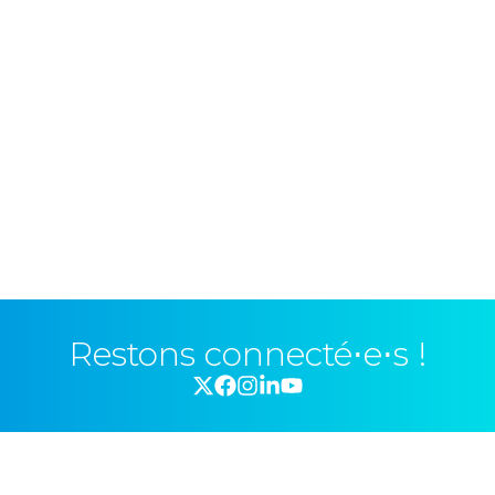
Restons connecté⋅e⋅s !