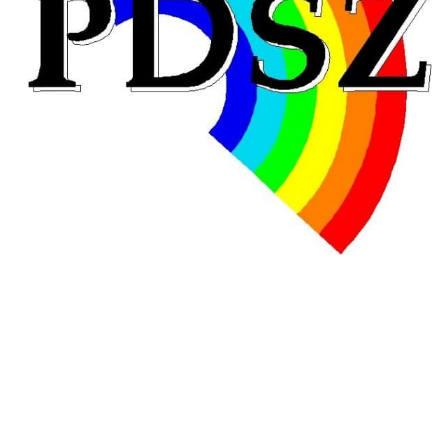
Hongrie : du changement pour les politiques
éducatives, aussi !
25 juin 2026
-
National
En Hongrie, le conservateur Peter Magyar et son parti
Tisza "Respect et liberté" ont remporté une large victoire,
contre le premier ministre sortant, Viktor Orban,…
Lire la suite →
+ D’ACTUALITÉS NATIONALES