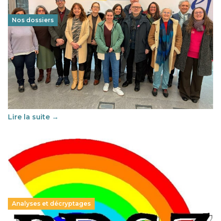
Nos dossiers
Éducation au vivre-ensemble : un échange croisé
franco-espagnol pour changer d’approche
29 juin 2026
-
National
Cette année, l'UNSA Éducation a mené un projet Erasmus
soutenu par l'union Européenne et centré sur l'éducation
au vivre-ensemble : quelles différences entre la France…
Lire la suite →
Analyses et décryptages