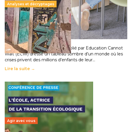
Analyses et décryptages
258 millions d’enfants victimes de la guerre, des
chocs climatiques et des déplacements de
population
11 juillet 2026
-
National
Un nouveau rapport mondial publié par Education Cannot
Wait (ECW) dresse un tableau sombre d’un monde où les
crises privent des millions d’enfants de leur…
Lire la suite →
Agir avec vous