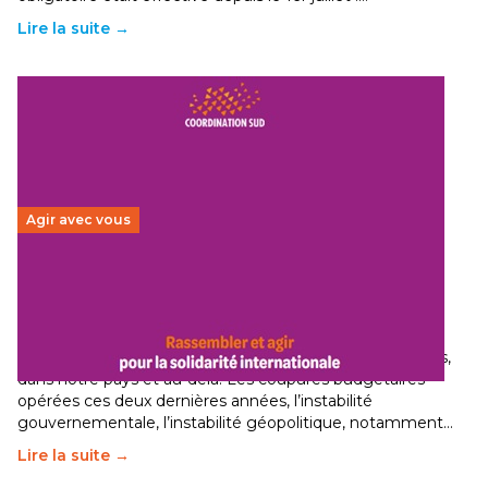
Lire la suite →
Agir avec vous
Budget 2026 : État d’urgence pour la solidarité
internationale
29 juin 2026
-
National
Le secteur humanitaire connaît des difficultés profondes,
dans notre pays et au-delà. Les coupures budgétaires
opérées ces deux dernières années, l’instabilité
gouvernementale, l’instabilité géopolitique, notamment…
Lire la suite →