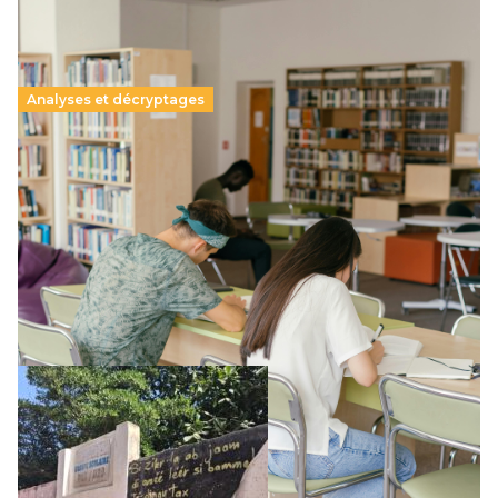
Analyses et décryptages
Supérieur privé : une dérive qui met à mal la
promesse républicaine
11 juillet 2026
-
National
Le projet de loi sur la régulation de l’enseignement
supérieur privé met en lumière l’amplification d’un système
qui relègue l’acte pédagogique au superfétatoire, voire à…
Lire la suite →