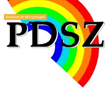
Analyses et décryptages
Hongrie : du changement pour les politiques
éducatives, aussi !
25 juin 2026
-
National
En Hongrie, le conservateur Peter Magyar et son parti
Tisza "Respect et liberté" ont remporté une large victoire,
contre le premier ministre sortant, Viktor Orban,…
Lire la suite →
+ D’ACTUALITÉS NATIONALES