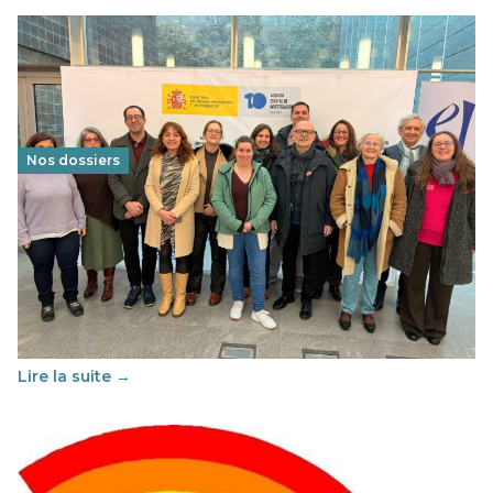
Nos dossiers
Éducation au vivre-ensemble : un échange croisé
franco-espagnol pour changer d’approche
29 juin 2026
-
National
Cette année, l'UNSA Éducation a mené un projet Erasmus
soutenu par l'union Européenne et centré sur l'éducation
au vivre-ensemble : quelles différences entre la France…
Lire la suite →