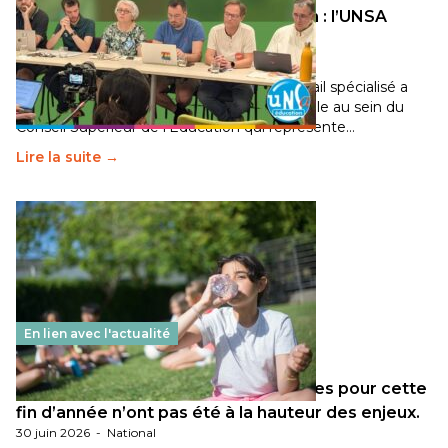
Transition écologique de l’éducation : l’UNSA
Éducation fait bouger les lignes
30 juin 2026
-
National
Pendant plusieurs mois, un groupe de travail spécialisé a
travaillé sur la transition écologique de l’Ecole au sein du
Conseil Supérieur de l’Éducation qui représente…
Lire la suite →
En lien avec l'actualité
Les décisions ministérielles attendues pour cette
fin d’année n’ont pas été à la hauteur des enjeux.
30 juin 2026
-
National