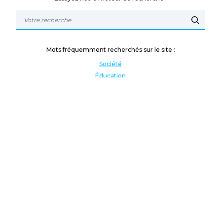
Mots fréquemment recherchés sur le site :
Société
Éducation
Fonction publique
Jeunesse et sport
Enseignement supérieur
Rémunération
Vos droits
International
Culture
Enseigner à l'étranger
Covid
Lutte contre les inégalités
Présidentielle 2022