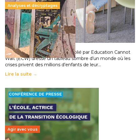
Analyses et décryptages
258 millions d’enfants victimes de la guerre, des
chocs climatiques et des déplacements de
population
11 juillet 2026
-
National
Un nouveau rapport mondial publié par Education Cannot
Wait (ECW) dresse un tableau sombre d’un monde où les
crises privent des millions d’enfants de leur…
Lire la suite →
Agir avec vous