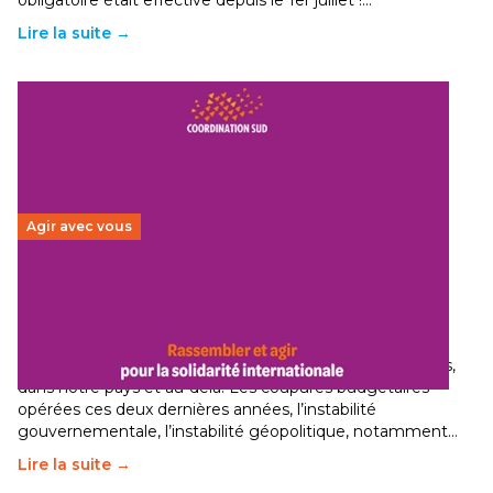
obligatoire était effective depuis le 1er juillet !…
Lire la suite →
Agir avec vous
Budget 2026 : État d’urgence pour la solidarité
internationale
29 juin 2026
-
National
Le secteur humanitaire connaît des difficultés profondes,
dans notre pays et au-delà. Les coupures budgétaires
opérées ces deux dernières années, l’instabilité
gouvernementale, l’instabilité géopolitique, notamment…
Lire la suite →