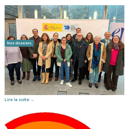
Nos dossiers
Éducation au vivre-ensemble : un échange croisé
franco-espagnol pour changer d’approche
29 juin 2026
-
National
Cette année, l'UNSA Éducation a mené un projet Erasmus
soutenu par l'union Européenne et centré sur l'éducation
au vivre-ensemble : quelles différences entre la France…
Lire la suite →