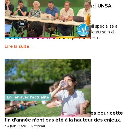
Transition écologique de l’éducation : l’UNSA
Éducation fait bouger les lignes
30 juin 2026
-
National
Pendant plusieurs mois, un groupe de travail spécialisé a
travaillé sur la transition écologique de l’Ecole au sein du
Conseil Supérieur de l’Éducation qui représente…
Lire la suite →
En lien avec l'actualité
Les décisions ministérielles attendues pour cette
fin d’année n’ont pas été à la hauteur des enjeux.
30 juin 2026
-
National