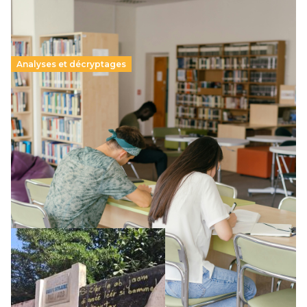
Analyses et décryptages
Supérieur privé : une dérive qui met à mal la
promesse républicaine
11 juillet 2026
-
National
Le projet de loi sur la régulation de l’enseignement
supérieur privé met en lumière l’amplification d’un système
qui relègue l’acte pédagogique au superfétatoire, voire à…
Lire la suite →