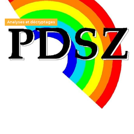
Analyses et décryptages
Hongrie : du changement pour les politiques
éducatives, aussi !
25 juin 2026
-
National
En Hongrie, le conservateur Peter Magyar et son parti
Tisza "Respect et liberté" ont remporté une large victoire,
contre le premier ministre sortant, Viktor Orban,…
Lire la suite →
+ D’ACTUALITÉS NATIONALES