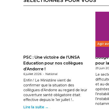
SÉLECTIONNÉS POUR VOUS
Agir av
PSC : Une victoire de l’UNSA
Budget
Education pour nos collègues
pour la
29 juin 2
d’Andorre !
6 juillet 2026
-
National
Le sect
difficul
Enfin ! Le Ministère vient de
et au-d
confirmer que la situation des
opérées
collègues d’Andorre au regard de leur
l’instab
couverture santé obligatoire était
l’instabi
effective depuis le 1er juillet !…
notam
Lire la suite →