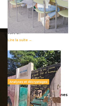
11 juillet 2026
-
National
Le projet de loi sur la régulation de
l’enseignement supérieur privé met
en lumière l’amplification d’un
système qui relègue l’acte
pédagogique au superfétatoire,
voire à…
Lire la suite →
Analyses et décryptages
258 millions d’enfants victimes
de la guerre, des chocs