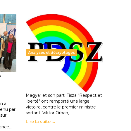
Analyses et décryptages
ble :
Hongrie : du changement pour
o-
les politiques éducatives, aussi !
25 juin 2026
-
National
En Hongrie, le conservateur Peter
Magyar et son parti Tisza "Respect et
liberté" ont remporté une large
n a
victoire, contre le premier ministre
enu par
sortant, Viktor Orban,…
 sur
 :
Lire la suite →
rance…