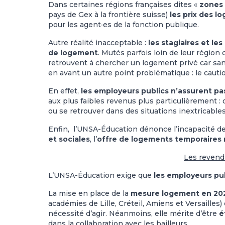
Dans certaines régions françaises dites «
zones
pays de Gex à la frontière suisse)
les prix des l
pour les agent∙es de la fonction publique.
Autre réalité inacceptable :
les stagiaires et le
de logement
. Mutés parfois loin de leur région
retrouvent à chercher un logement privé car sans
en avant un autre point problématique : le cauti
En effet,
les employeurs publics n’assurent pa
aux plus faibles revenus plus particulièrement : o
ou se retrouver dans des situations inextricable
Enfin, l’UNSA-Éducation dénonce l’incapacité de
et sociales
, l’
offre de logements temporaires 
Les revend
L’UNSA-Éducation exige que
les employeurs pu
La mise en place de la
mesure logement en 20
académies de Lille, Créteil, Amiens et Versaille
nécessité d’agir. Néanmoins, elle mérite d’être
é
dans la collaboration avec les bailleurs.