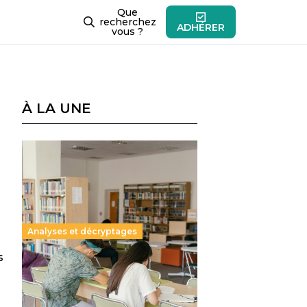
Que
recherchez
ADHÉRER
vous ?
À LA UNE
Analyses et décryptages
s
Supérieur privé : une dérive
qui met à mal la promesse
républicaine