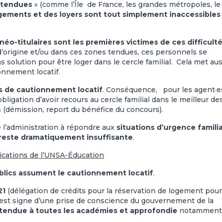
 tendues
» (comme l’Île de France, les grandes métropoles, le
ogements et des loyers sont tout simplement inaccessibles
s néo-titulaires sont les premières victimes de ces difficult
 d’origine et/ou dans ces zones tendues, ces personnels se
 solution pour être loger dans le cercle familial. Cela met aus
onnement locatif.
s de cautionnement locatif
. Conséquence, pour les agent·e
bligation d’avoir recours au cercle familial dans le meilleur de
s (démission, report du bénéfice du concours).
 l’administration à répondre aux
situations d’urgence famili
reste dramatiquement insuffisante
.
ications de l’UNSA-Éducation
blics assument le cautionnement locatif
.
21
(délégation de crédits pour la réservation de logement pour
s) est signe d’une prise de conscience du gouvernement de la
tendue à toutes les académies et approfondie
notamment