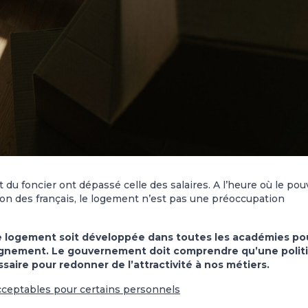
t du foncier ont dépassé celle des salaires. A l’heure où le pou
on des français, le logement n’est pas une préoccupation
e logement soit développée dans toutes les académies po
 dignement. Le gouvernement doit comprendre qu’une polit
aire pour redonner de l’attractivité à nos métiers.
cceptables pour certains personnels