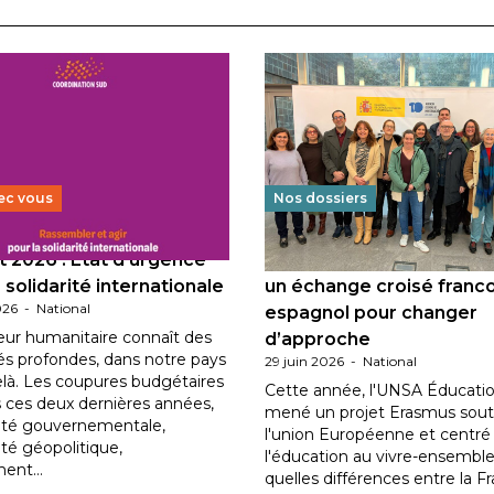
ec vous
Nos dossiers
 2026 : État d’urgence
Éducation au vivre-ensem
 solidarité internationale
un échange croisé franc
026
-
National
espagnol pour changer
eur humanitaire connaît des
d’approche
tés profondes, dans notre pays
29 juin 2026
-
National
elà. Les coupures budgétaires
Cette année, l'UNSA Éducatio
 ces deux dernières années,
mené un projet Erasmus sout
ilité gouvernementale,
l'union Européenne et centré
lité géopolitique,
l'éducation au vivre-ensemble
ment…
quelles différences entre la F