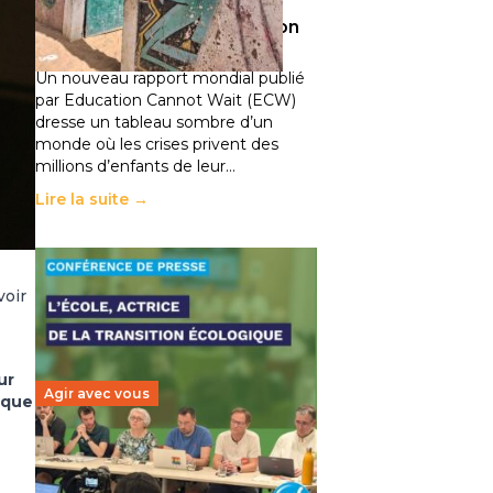
climatiques et des
déplacements de population
11 juillet 2026
-
National
Un nouveau rapport mondial publié
par Education Cannot Wait (ECW)
dresse un tableau sombre d’un
monde où les crises privent des
millions d’enfants de leur…
Lire la suite →
voir
ur
Agir avec vous
ique
Transition écologique de
l’éducation : l’UNSA Éducation