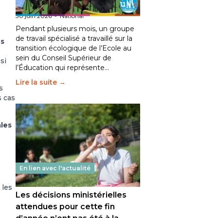
fait bouger les lignes
30 juin 2026
-
National
Pendant plusieurs mois, un groupe
de travail spécialisé a travaillé sur la
és
transition écologique de l’Ecole au
sein du Conseil Supérieur de
si
l’Éducation qui représente…
Lire la suite →
s
s cas
ales
En lien avec l'actualité
 les
Les décisions ministérielles
attendues pour cette fin