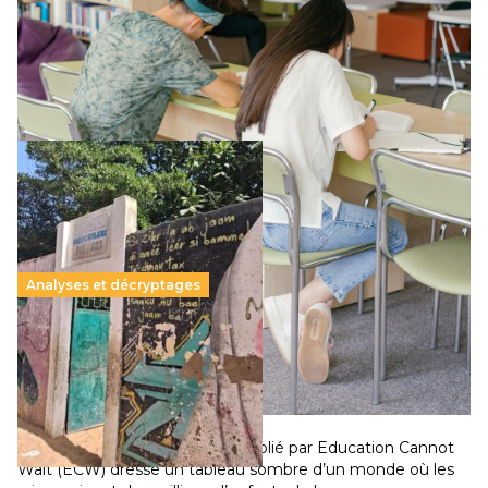
Le projet de loi sur la régulation de l’enseignement
supérieur privé met en lumière l’amplification d’un système
qui relègue l’acte pédagogique au superfétatoire, voire à…
Lire la suite →
Analyses et décryptages
258 millions d’enfants victimes de la guerre, des
chocs climatiques et des déplacements de
population
11 juillet 2026
-
National
Un nouveau rapport mondial publié par Education Cannot
Wait (ECW) dresse un tableau sombre d’un monde où les