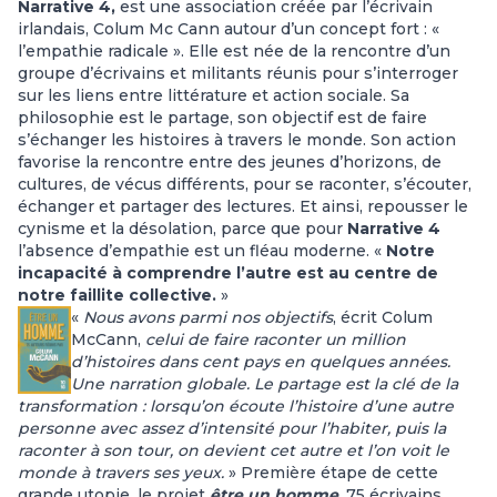
Narrative 4,
est une association créée par l’écrivain
irlandais, Colum Mc Cann autour d’un concept fort : «
l’empathie radicale ». Elle est née de la rencontre d’un
groupe d’écrivains et militants réunis pour s’interroger
sur les liens entre littérature et action sociale. Sa
philosophie est le partage, son objectif est de faire
s’échanger les histoires à travers le monde. Son action
favorise la rencontre entre des jeunes d’horizons, de
cultures, de vécus différents, pour se raconter, s’écouter,
échanger et partager des lectures. Et ainsi, repousser le
cynisme et la désolation, parce que pour
Narrative 4
l’absence d’empathie est un fléau moderne. «
Notre
incapacité à comprendre l’autre est au centre de
notre faillite collective.
»
«
Nous avons parmi nos objectifs
, écrit Colum
McCann,
celui de faire raconter un million
d’histoires dans cent pays en quelques années.
Une narration globale. Le partage est la clé de la
transformation : lorsqu’on écoute l’histoire d’une autre
personne avec assez d’intensité pour l’habiter, puis la
raconter à son tour, on devient cet autre et l’on voit le
monde à travers ses yeux.
» Première étape de cette
grande utopie, le projet
être un homme
, 75 écrivains