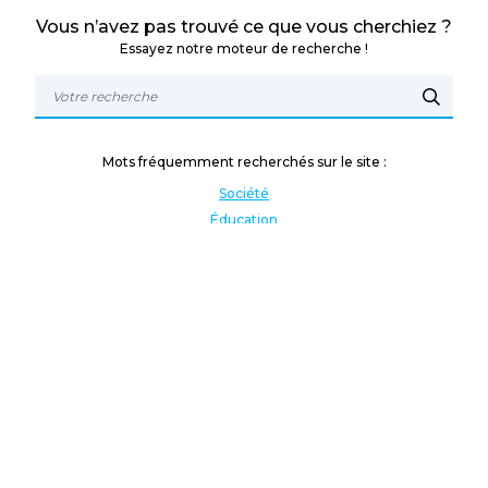
Vous n’avez pas trouvé ce que vous cherchiez ?
Essayez notre moteur de recherche !
Mots fréquemment recherchés sur le site :
Société
Éducation
Fonction publique
Jeunesse et sport
Enseignement supérieur
Rémunération
Vos droits
International
Culture
Enseigner à l'étranger
Covid
Lutte contre les inégalités