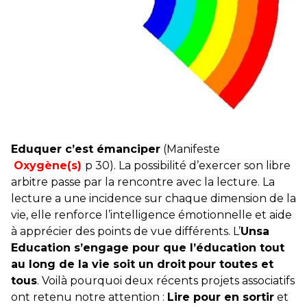
Tisza "Respect et liberté" ont remporté une large victoire,
contre le premier ministre sortant, Viktor Orban,…
Lire la suite →
+ D’ACTUALITÉS NATIONALES
Eduquer c’est émanciper
(Manifeste
Oxygène(s)
p 30). La possibilité d’exercer son libre
arbitre passe par la rencontre avec la lecture. La
lecture a une incidence sur chaque dimension de la
vie, elle renforce l’intelligence émotionnelle et aide
à apprécier des points de vue différents. L’
Unsa
Education s’engage pour que l’éducation tout
au long de la vie soit un droit
pour toutes et
tous
. Voilà pourquoi deux récents projets associatifs
ont retenu notre attention :
Lire pour en sortir
et