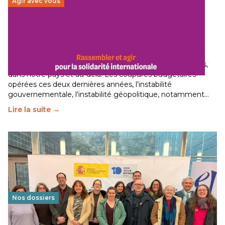
Agir avec vous
Budget 2026 : État d’urgence pour la solidarité
internationale
29 juin 2026
-
National
Le secteur humanitaire connaît des difficultés profondes,
dans notre pays et au-delà. Les coupures budgétaires
opérées ces deux dernières années, l’instabilité
gouvernementale, l’instabilité géopolitique, notamment…
Lire la suite →
Nos dossiers