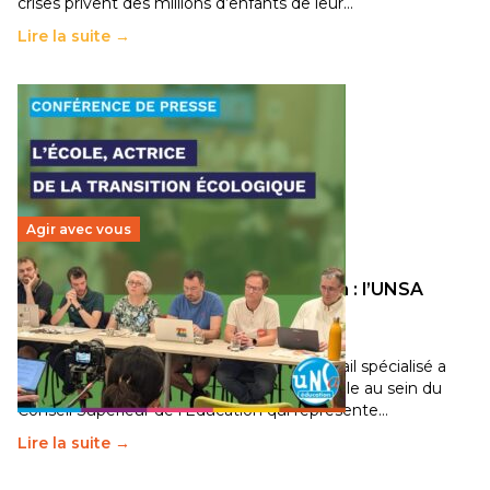
crises privent des millions d’enfants de leur…
Lire la suite →
Agir avec vous
Transition écologique de l’éducation : l’UNSA
Éducation fait bouger les lignes
30 juin 2026
-
National
Pendant plusieurs mois, un groupe de travail spécialisé a
travaillé sur la transition écologique de l’Ecole au sein du
Conseil Supérieur de l’Éducation qui représente…
Lire la suite →