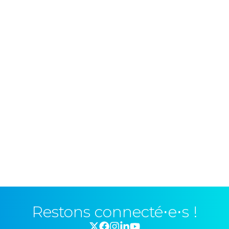
Restons connecté⋅e⋅s !