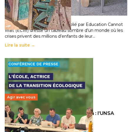
chocs climatiques et des déplacements de
population
11 juillet 2026
-
National
Un nouveau rapport mondial publié par Education Cannot
Wait (ECW) dresse un tableau sombre d’un monde où les
crises privent des millions d’enfants de leur…
Lire la suite →
Agir avec vous
Transition écologique de l’éducation : l’UNSA
Éducation fait bouger les lignes
30 juin 2026
-
National