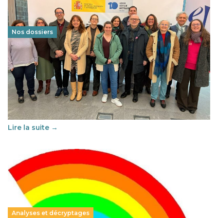
Nos dossiers
Éducation au vivre-ensemble : un échange croisé
franco-espagnol pour changer d’approche
29 juin 2026
-
National
Cette année, l'UNSA Éducation a mené un projet Erasmus
soutenu par l'union Européenne et centré sur l'éducation
au vivre-ensemble : quelles différences entre la France…
Lire la suite →
Analyses et décryptages