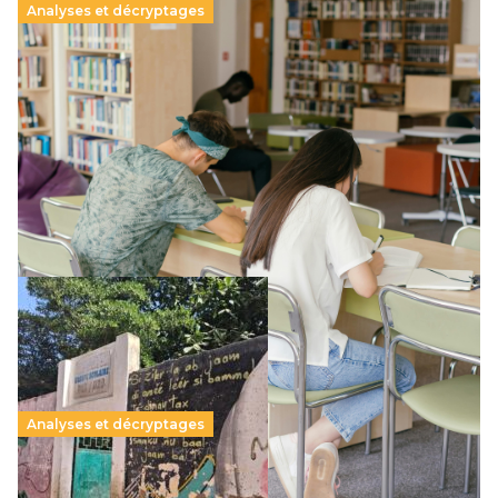
Analyses et décryptages
Supérieur privé : une dérive qui met à mal la
promesse républicaine
11 juillet 2026
-
National
Le projet de loi sur la régulation de l’enseignement
supérieur privé met en lumière l’amplification d’un système
qui relègue l’acte pédagogique au superfétatoire, voire à…
Lire la suite →
Analyses et décryptages
258 millions d’enfants victimes de la guerre, des