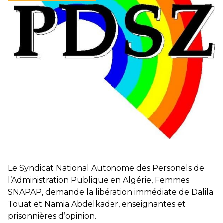
Hongrie : du changement pour les politiques
éducatives, aussi !
25 juin 2026
-
National
En Hongrie, le conservateur Peter Magyar et son parti
Tisza "Respect et liberté" ont remporté une large victoire,
contre le premier ministre sortant, Viktor Orban,…
Lire la suite →
+ D’ACTUALITÉS NATIONALES
Le Syndicat National Autonome des Personels de
l’Administration Publique en Algérie, Femmes
SNAPAP
, demande la libération immédiate de Dalila
Touat et Namia Abdelkader, enseignantes et
prisonnières d’opinion.