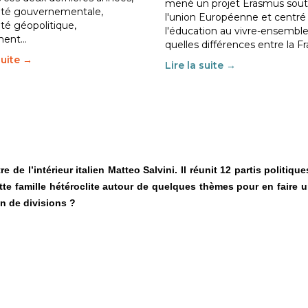
mené un projet Erasmus sout
ilité gouvernementale,
l'union Européenne et centré
lité géopolitique,
l'éducation au vivre-ensemble
ment…
quelles différences entre la F
suite →
Lire la suite →
 de l’intérieur italien Matteo Salvini. Il réunit 12 partis politiq
e famille hétéroclite autour de quelques thèmes pour en faire u
n de divisions ?