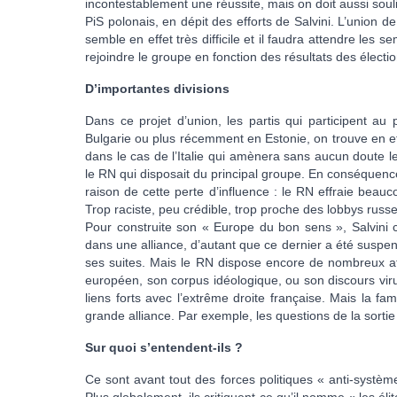
incontestablement une réussite, mais on doit aussi soul
PiS polonais, en dépit des efforts de Salvini. L’union
semble en effet très difficile et il faudra attendre les s
rejoindre le groupe en fonction des résultats des électio
D’importantes divisions
Dans ce projet d’union, les partis qui participent au 
Bulgarie ou plus récemment en Estonie, on trouve en eff
dans le cas de l’Italie qui amènera sans aucun doute l
le RN qui disposait du principal groupe. En conséquence
raison de cette perte d’influence : le RN effraie beauc
Trop raciste, peu crédible, trop proche des lobbys russ
Pour construite son « Europe du bon sens », Salvini c
dans une alliance, d’autant que ce dernier a été suspe
ses suites. Mais le RN dispose encore de nombreux at
européen, son corpus idéologique, ou son discours virule
liens forts avec l’extrême droite française. Mais la fa
grande alliance. Par exemple, les questions de la sortie
Sur quoi s’entendent-ils ?
Ce sont avant tout des forces politiques « anti-système