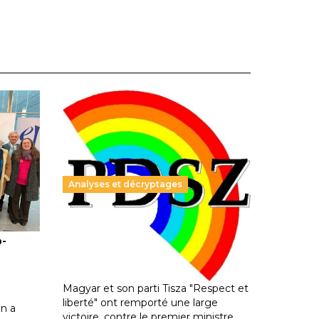
Analyses et décryptages
ble :
Hongrie : du changement pour
o-
les politiques éducatives, aussi !
25 juin 2026
-
National
En Hongrie, le conservateur Peter
Magyar et son parti Tisza "Respect et
liberté" ont remporté une large
n a
victoire, contre le premier ministre