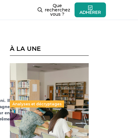
Que
recherchez
ADHÉRER
vous ?
À LA UNE
i. Il
Analyses et décryptages
pagne
ur en
trême
Supérieur privé : une dérive
qui met à mal la promesse
républicaine