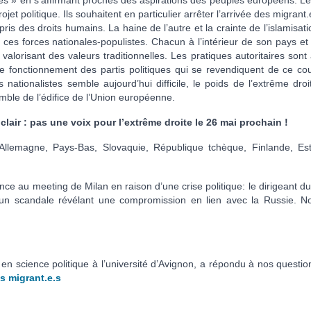
ites » en s’affirmant proches des aspirations des peuples européens. Le
jet politique. Ils souhaitent en particulier arrêter l’arrivée des migrant.
is des droits humains. La haine de l’autre et la crainte de l’islamisat
ces forces nationales-populistes. Chacun à l’intérieur de son pays et
valorisant des valeurs traditionnelles. Les pratiques autoritaires sont
e fonctionnement des partis politiques qui se revendiquent de ce cou
ationalistes semble aujourd’hui difficile, le poids de l’extrême droi
mble de l’édifice de l’Union européenne.
lair : pas une voix pour l’extrême droite le 26 mai prochain !
 Allemagne, Pays-Bas, Slovaquie, République tchèque, Finlande, Est
ce au meeting de Milan en raison d’une crise politique: le dirigeant du
d’un scandale révélant une compromission en lien avec la Russie. N
en science politique à l’université d’Avignon, a répondu à nos questio
es migrant.e.s