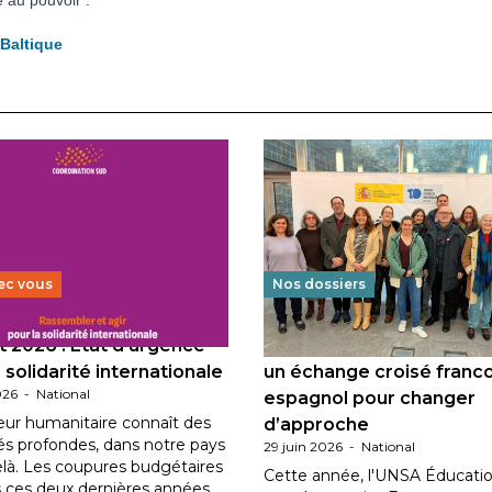
e au pouvoir :
 Baltique
ec vous
Nos dossiers
 2026 : État d’urgence
Éducation au vivre-ensem
 solidarité internationale
un échange croisé franc
026
-
National
espagnol pour changer
eur humanitaire connaît des
d’approche
tés profondes, dans notre pays
29 juin 2026
-
National
elà. Les coupures budgétaires
Cette année, l'UNSA Éducatio
 ces deux dernières années,