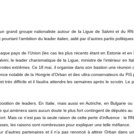
’un grand groupe nationaliste autour de la Ligue de Salvini et du RN
ourtant l’ambition du leader italien, aidé par d’autres partis politiques
ue pays de l’Union (les cas les plus récents étant en Estonie et en 
i, le leader charismatique de la Ligue, ministre de l’intérieur en Ital
droites extrêmes. Ce 18 mai, il organise dans son bastion une réunion 
ence notable de la Hongrie d’Orban et des ultra-conservateurs du PiS po
ès difficile et il faudra attendre les semaines après le scrutin. Le pa
 position de leaders. En Italie, mais aussi en Autriche, en Bulgarie 
alie qui amènera sans aucun doute le plus fort contingent de députés au
. Mais ce n’est pas la seule raison de cette perte d’influence : le RN
russes, les raisons sont nombreuses pour expliquer une telle méfiance.
r d’autres partenaires et il n’a pas renoncé à attirer Orban dans u