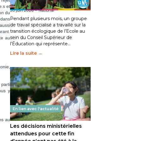
 rejet
fait bouger les lignes
e.s et
30 juin 2026
-
National
ion du
Pendant plusieurs mois, un groupe
 dans
de travail spécialisé a travaillé sur la
 aussi
transition écologique de l’Ecole au
rant.
sein du Conseil Supérieur de
te au
l’Éducation qui représente…
Lire la suite →
onie,
 parti
ous y
En lien avec l'actualité
ns au
Les décisions ministérielles
attendues pour cette fin