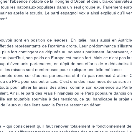
igner l’absence notable de la Hongrie d’Orban et des ultra-conservateu
 de tous les nationaux-populistes dans un seul groupe au Parlement eur
emaines après le scrutin. Le parti espagnol Vox a ainsi expliqué qu’il ver
ns**.
pouvoir sont en position de leaders. En Italie, mais aussi en Autrich
et des représentants de l’extrême droite. Leur prédominance s’illustre
e plus fort contingent de députés au nouveau parlement. Auparavant, c’
 aujourd’hui, son poids en Europe est moins fort. Mais ce n’est pas la
oup d’éventuels partenaires, en dépit de ses efforts de « dédiabolisat
es, les raisons sont nombreuses pour expliquer une telle méfiance.
ompte donc sur d’autres partenaires et il n’a pas renoncé à attirer 
ndu du PPE pour ses outrances. C’est une des inconnues de ce scrutin 
outs pour attirer lui aussi des alliés, comme son expérience au Parl
nt. Ainsi, le parti des Vrais Finlandais ou le Parti populaire danois o
mille est toutefois soumise à des tensions, ce qui handicape le projet
 de l’euro ou des liens avec la Russie restent en débat.
 » qui considèrent qu’il faut rénover totalement le fonctionnement de 