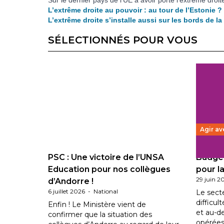
Sur le dernier pays de l’UE à avoir porté l’extrême droit
L’extrême droite au pouvoir : au tour de l’Estonie ?
L’extrême droite s’installe aussi sur les bords de la
SÉLECTIONNÉS POUR VOUS
Agir av
PSC : Une victoire de l’UNSA
Budget
Education pour nos collègues
pour la
29 juin 2
d’Andorre !
6 juillet 2026
-
National
Le sect
difficul
Enfin ! Le Ministère vient de
et au-d
confirmer que la situation des
opérées