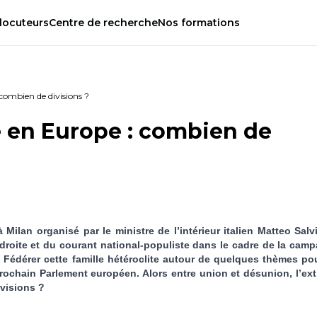
locuteurs
Centre
de
recherche
Nos
formations
 combien de divisions ?
e en Europe : combien de
ilan organisé par le ministre de l’intérieur italien Matteo Salvin
e droite et du courant national-populiste dans le cadre de la cam
Fédérer cette famille hétéroclite autour de quelques thèmes po
prochain Parlement européen. Alors entre union et désunion, l’ex
ivisions ?