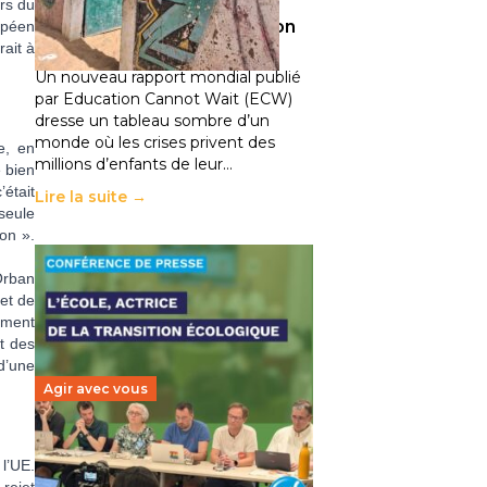
climatiques et des
rs du
déplacements de population
opéen
rait à
11 juillet 2026
-
National
Un nouveau rapport mondial publié
par Education Cannot Wait (ECW)
dresse un tableau sombre d’un
monde où les crises privent des
e, en
millions d’enfants de leur…
 bien
était
Lire la suite →
 seule
ion ».
Orban
et de
ement
nt des
 d’une
Agir avec vous
Transition écologique de
l’UE.
l’éducation : l’UNSA Éducation