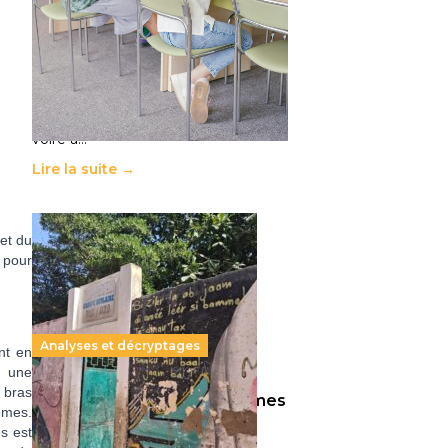
11 juillet 2026
-
National
Le projet de loi sur la régulation de
l’enseignement supérieur privé met
en lumière l’amplification d’un
système qui relègue l’acte
pédagogique au superfétatoire,
voire à…
Lire la suite →
 et du
 pour
Analyses et décryptages
nt en
s une
s bras
258 millions d’enfants victimes
êmes.
de la guerre, des chocs
s est