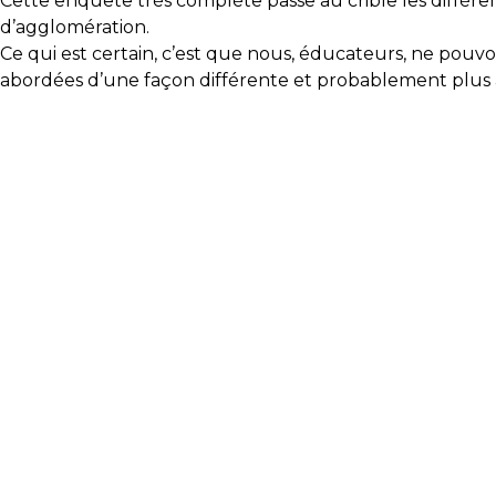
Cette enquête très complète passe au crible les différenc
d’agglomération.
Ce qui est certain, c’est que nous, éducateurs, ne pou
abordées d’une façon différente et probablement plus acc