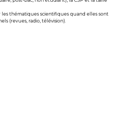
re, post-bac, non étudiant), la CSP et la taille
 les thématiques scientifiques quand elles sont
 (revues, radio, télévision).