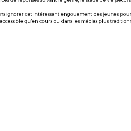
es de réponses suivant le genre, le stade de vie (secondai
vons ignorer cet intéressant engouement des jeunes pour
essible qu’en cours ou dans les médias plus traditionnels