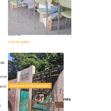
11 juillet 2026
-
National
Le projet de loi sur la régulation de
l’enseignement supérieur privé met
en lumière l’amplification d’un
système qui relègue l’acte
pédagogique au superfétatoire,
voire à…
Lire la suite →
 de
hone
Analyses et décryptages
ment
258 millions d’enfants victimes
e
de la guerre, des chocs
s