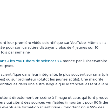
dent leur première vidéo scientifique sur YouTube. Même si la
ée pour son caractère distrayant, plus de 4 jeunes sur 10
 fois par semaine.
 ans « les YouTubers de sciences » »
menée par l’Observatoire
t Ipsos.
scientifique dans leur intégralité, le plus souvent sur smartp
s) ou sur ordinateur (plutôt les jeunes actifs). Une majorité
entifiques dans une autre langue que le français, essentielle
ettent directement en scène à l’image et ceux qui font preuv
rs qui citent des sources vérifiables (important pour 90% de
eur éventuelle formation scientifique (important pour 55% des