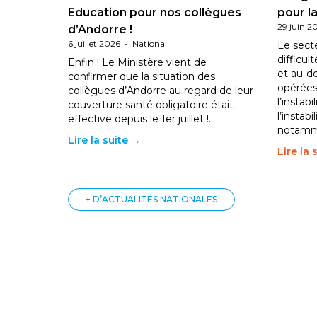
Education pour nos collègues
pour la
29 juin 2
d’Andorre !
6 juillet 2026
-
National
Le sect
difficul
Enfin ! Le Ministère vient de
et au-d
confirmer que la situation des
opérées
collègues d’Andorre au regard de leur
l’instab
couverture santé obligatoire était
l’instabi
effective depuis le 1er juillet !…
notam
Lire la suite →
Lire la 
+ D’ACTUALITÉS NATIONALES