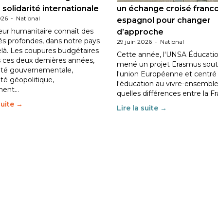
 solidarité internationale
un échange croisé franc
026
-
National
espagnol pour changer
eur humanitaire connaît des
d’approche
tés profondes, dans notre pays
29 juin 2026
-
National
elà. Les coupures budgétaires
Cette année, l'UNSA Éducatio
 ces deux dernières années,
mené un projet Erasmus sout
ilité gouvernementale,
l'union Européenne et centré
lité géopolitique,
l'éducation au vivre-ensemble
ment…
quelles différences entre la F
suite →
Lire la suite →