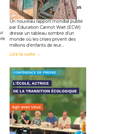
climatiques et des
déplacements de population
11 juillet 2026
-
National
Un nouveau rapport mondial publié
par Education Cannot Wait (ECW)
ur
dresse un tableau sombre d’un
ble
monde où les crises privent des
millions d’enfants de leur…
Lire la suite →
Agir avec vous
Transition écologique de
l’éducation : l’UNSA Éducation