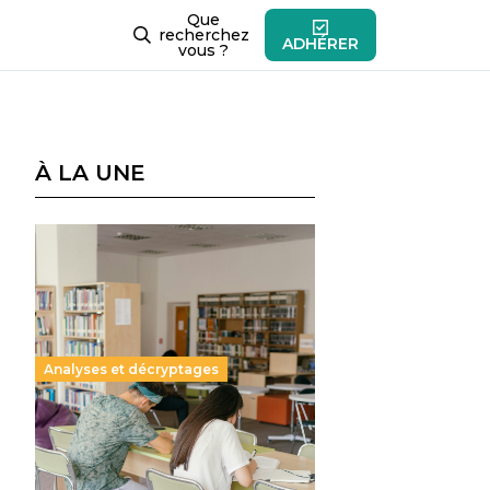
Que
recherchez
ADHÉRER
vous ?
À LA UNE
Analyses et décryptages
Supérieur privé : une dérive
qui met à mal la promesse
républicaine