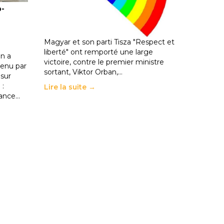
o-
les politiques éducatives, aussi !
25 juin 2026
-
National
En Hongrie, le conservateur Peter
Magyar et son parti Tisza "Respect et
liberté" ont remporté une large
n a
victoire, contre le premier ministre
enu par
sortant, Viktor Orban,…
 sur
 :
Lire la suite →
rance…