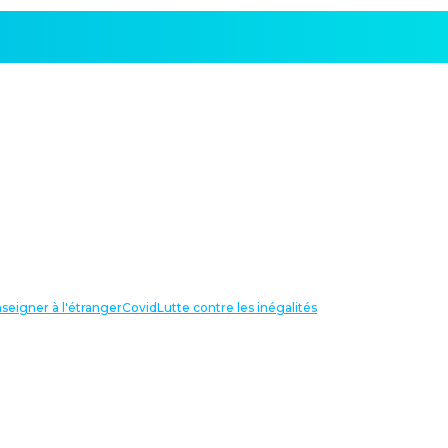
seigner à l'étranger
Covid
Lutte contre les inégalités
LIENS UTILES