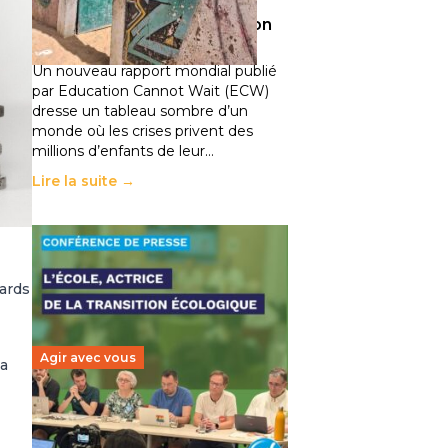
climatiques et des
déplacements de population
11 juillet 2026
-
National
Un nouveau rapport mondial publié
par Education Cannot Wait (ECW)
dresse un tableau sombre d’un
monde où les crises privent des
millions d’enfants de leur…
Lire la suite →
iards
Agir avec vous
la
Transition écologique de
l’éducation : l’UNSA Éducation