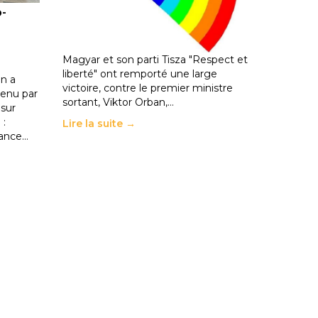
o-
les politiques éducatives, aussi !
25 juin 2026
-
National
En Hongrie, le conservateur Peter
Magyar et son parti Tisza "Respect et
liberté" ont remporté une large
n a
victoire, contre le premier ministre
enu par
sortant, Viktor Orban,…
 sur
 :
Lire la suite →
rance…