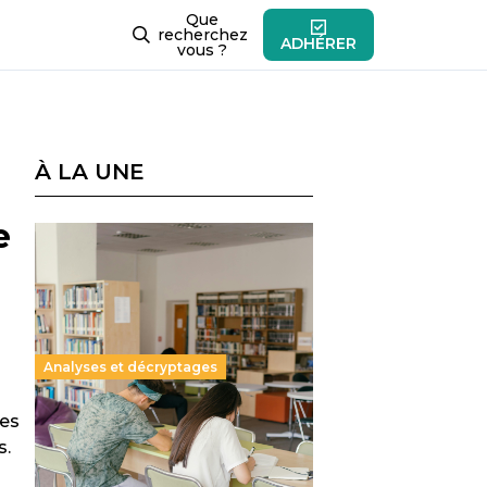
Que
recherchez
ADHÉRER
vous ?
À LA UNE
e
Analyses et décryptages
ées
Supérieur privé : une dérive
s.
qui met à mal la promesse
républicaine