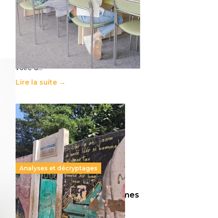
11 juillet 2026
-
National
Le projet de loi sur la régulation de
l’enseignement supérieur privé met
en lumière l’amplification d’un
système qui relègue l’acte
pédagogique au superfétatoire,
voire à…
Lire la suite →
Analyses et décryptages
258 millions d’enfants victimes
de la guerre, des chocs