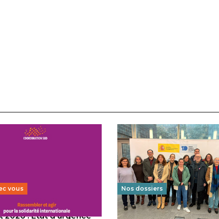
ec vous
Nos dossiers
 2026 : État d’urgence
Éducation au vivre-ensem