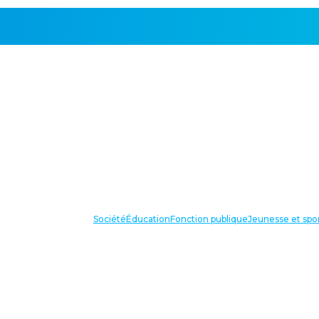
Société
Éducation
Fonction publique
Jeunesse et spo
VOS IN