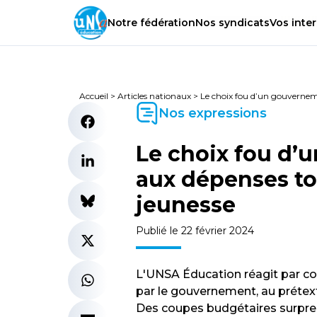
Notre
fédération
Nos
syndicats
Vos
inter
Accueil
>
Articles nationaux
>
Le choix fou d’un gouverneme
Nos expressions
Le choix fou d’
aux dépenses tou
jeunesse
Publié le 22 février 2024
L'UNSA Éducation réagit par 
par le gouvernement, au prétex
Des coupes budgétaires surprena