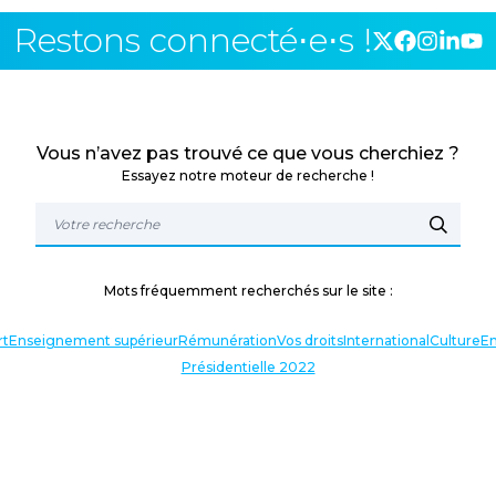
Restons connecté⋅e⋅s !
Vous n’avez pas trouvé ce que vous cherchiez ?
Essayez notre moteur de recherche !
Mots fréquemment recherchés sur le site :
rt
Enseignement supérieur
Rémunération
Vos droits
International
Culture
En
Présidentielle 2022
TERLOCUTEURS
NOS THÉMATIQUES