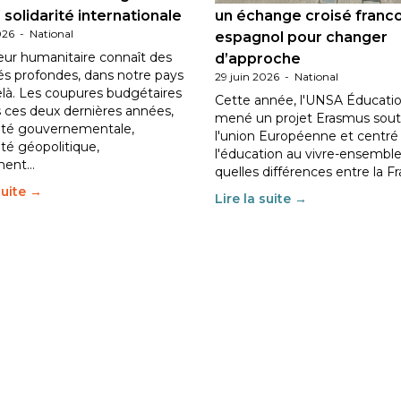
 solidarité internationale
un échange croisé franc
026
-
National
espagnol pour changer
eur humanitaire connaît des
d’approche
tés profondes, dans notre pays
29 juin 2026
-
National
elà. Les coupures budgétaires
Cette année, l'UNSA Éducatio
 ces deux dernières années,
mené un projet Erasmus sout
ilité gouvernementale,
l'union Européenne et centré
lité géopolitique,
l'éducation au vivre-ensemble
ment…
quelles différences entre la F
suite →
Lire la suite →