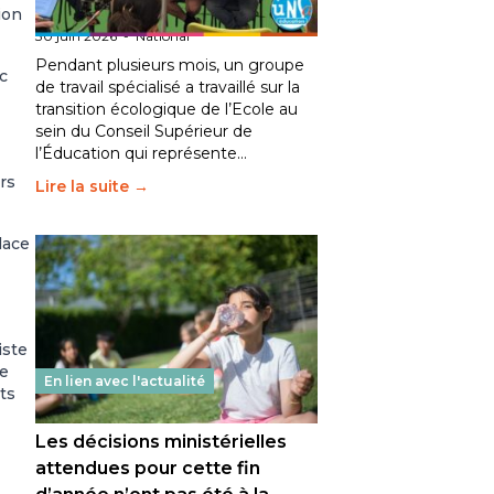
fait bouger les lignes
ion
30 juin 2026
-
National
Pendant plusieurs mois, un groupe
c
de travail spécialisé a travaillé sur la
transition écologique de l’Ecole au
sein du Conseil Supérieur de
l’Éducation qui représente…
rs
Lire la suite →
lace
iste
le
En lien avec l'actualité
ts
Les décisions ministérielles
attendues pour cette fin