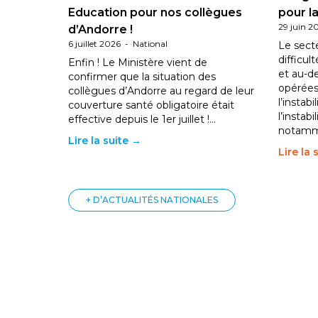
Education pour nos collègues
pour la
29 juin 2
d’Andorre !
6 juillet 2026
-
National
Le sect
difficul
Enfin ! Le Ministère vient de
et au-d
confirmer que la situation des
opérées
collègues d’Andorre au regard de leur
l’instab
couverture santé obligatoire était
l’instabi
effective depuis le 1er juillet !…
notam
Lire la suite →
Lire la 
+ D’ACTUALITÉS NATIONALES