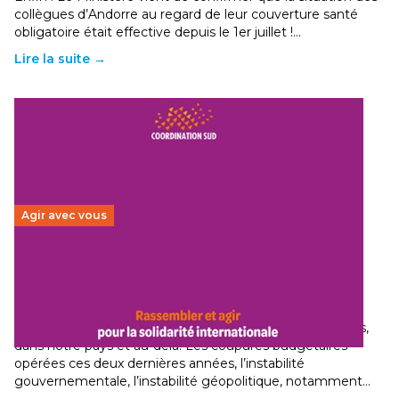
collègues d’Andorre au regard de leur couverture santé
obligatoire était effective depuis le 1er juillet !…
Lire la suite →
Agir avec vous
Budget 2026 : État d’urgence pour la solidarité
internationale
29 juin 2026
-
National
Le secteur humanitaire connaît des difficultés profondes,
dans notre pays et au-delà. Les coupures budgétaires
opérées ces deux dernières années, l’instabilité
gouvernementale, l’instabilité géopolitique, notamment…