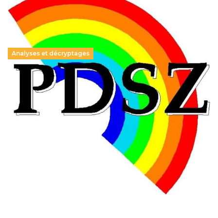
Analyses et décryptages
Hongrie : du changement pour les politiques
éducatives, aussi !
25 juin 2026
-
National
En Hongrie, le conservateur Peter Magyar et son parti
Tisza "Respect et liberté" ont remporté une large victoire,
contre le premier ministre sortant, Viktor Orban,…
Lire la suite →
+ D’ACTUALITÉS NATIONALES