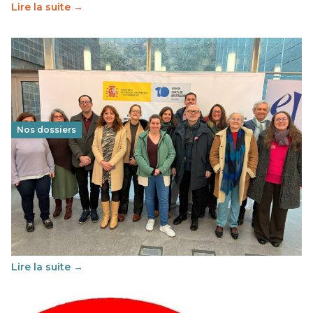
Lire la suite →
Nos dossiers
Éducation au vivre-ensemble : un échange croisé
franco-espagnol pour changer d’approche
29 juin 2026
-
National
Cette année, l'UNSA Éducation a mené un projet Erasmus
soutenu par l'union Européenne et centré sur l'éducation
au vivre-ensemble : quelles différences entre la France…
Lire la suite →