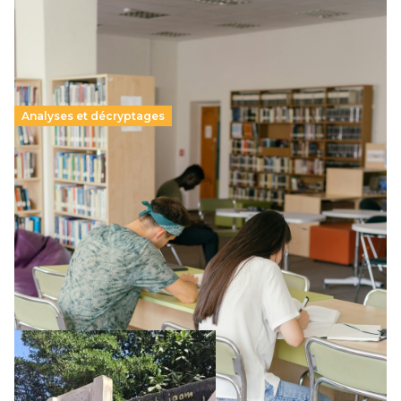
Analyses et décryptages
Supérieur privé : une dérive qui met à mal la
promesse républicaine
11 juillet 2026
-
National
Le projet de loi sur la régulation de l’enseignement
supérieur privé met en lumière l’amplification d’un système
qui relègue l’acte pédagogique au superfétatoire, voire à…
Lire la suite →