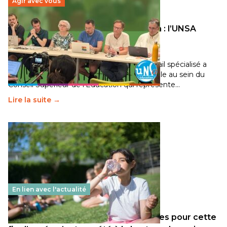
Agir avec vous
Transition écologique de l’éducation : l’UNSA
Éducation fait bouger les lignes
30 juin 2026
-
National
Pendant plusieurs mois, un groupe de travail spécialisé a
travaillé sur la transition écologique de l’Ecole au sein du
Conseil Supérieur de l’Éducation qui représente…
Lire la suite →
En lien avec l'actualité
Les décisions ministérielles attendues pour cette