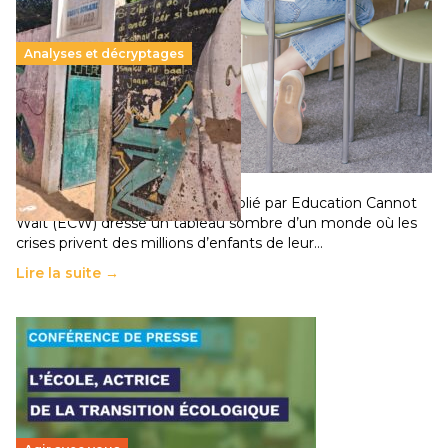
Analyses et décryptages
258 millions d’enfants victimes de la guerre, des
chocs climatiques et des déplacements de
population
11 juillet 2026
-
National
Un nouveau rapport mondial publié par Education Cannot
Wait (ECW) dresse un tableau sombre d’un monde où les
crises privent des millions d’enfants de leur…
Lire la suite →