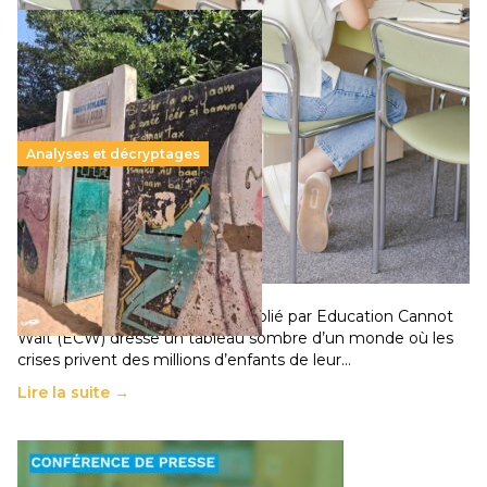
Analyses et décryptages
258 millions d’enfants victimes de la guerre, des
chocs climatiques et des déplacements de
population
11 juillet 2026
-
National
Un nouveau rapport mondial publié par Education Cannot
Wait (ECW) dresse un tableau sombre d’un monde où les
crises privent des millions d’enfants de leur…
Lire la suite →