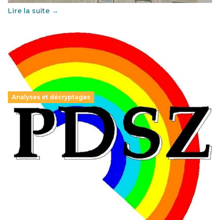
Lire la suite →
Analyses et décryptages
Hongrie : du changement pour les politiques
éducatives, aussi !
25 juin 2026
-
National
En Hongrie, le conservateur Peter Magyar et son parti
Tisza "Respect et liberté" ont remporté une large victoire,
contre le premier ministre sortant, Viktor Orban,…
Lire la suite →