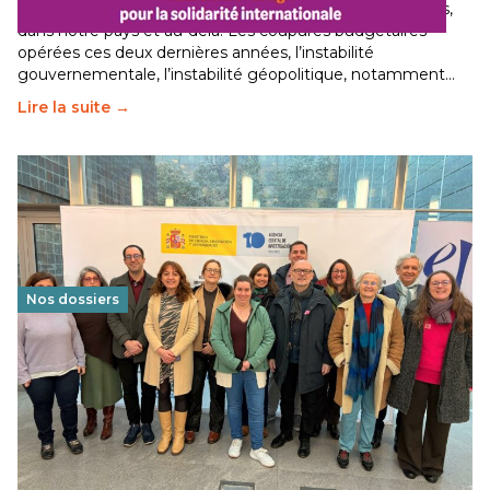
Le secteur humanitaire connaît des difficultés profondes,
dans notre pays et au-delà. Les coupures budgétaires
opérées ces deux dernières années, l’instabilité
gouvernementale, l’instabilité géopolitique, notamment…
Lire la suite →
Nos dossiers
Éducation au vivre-ensemble : un échange croisé
franco-espagnol pour changer d’approche
29 juin 2026
-
National
Cette année, l'UNSA Éducation a mené un projet Erasmus
soutenu par l'union Européenne et centré sur l'éducation
au vivre-ensemble : quelles différences entre la France…