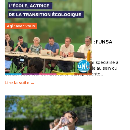
Agir avec vous
Transition écologique de l’éducation : l’UNSA
Éducation fait bouger les lignes
30 juin 2026
-
National
Pendant plusieurs mois, un groupe de travail spécialisé a
travaillé sur la transition écologique de l’Ecole au sein du
Conseil Supérieur de l’Éducation qui représente…
Lire la suite →