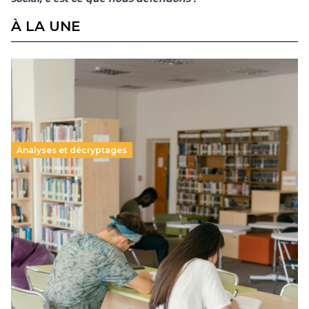
À LA UNE
Analyses et décryptages
Supérieur privé : une dérive qui met à mal la
promesse républicaine
11 juillet 2026
-
National
Le projet de loi sur la régulation de l’enseignement
supérieur privé met en lumière l’amplification d’un système
qui relègue l’acte pédagogique au superfétatoire, voire à…
Lire la suite →