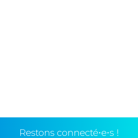
Restons connecté⋅e⋅s !