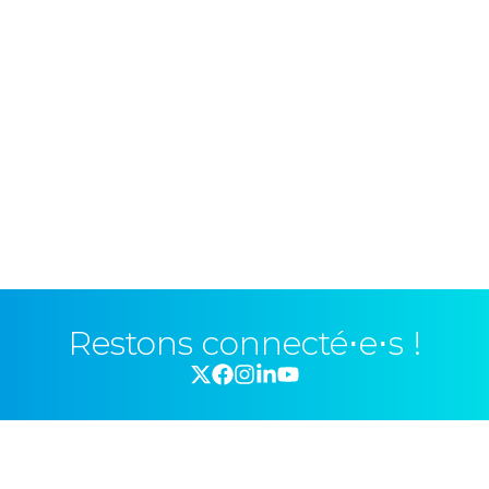
Restons connecté⋅e⋅s !