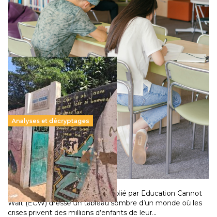
Le projet de loi sur la régulation de l’enseignement
supérieur privé met en lumière l’amplification d’un système
qui relègue l’acte pédagogique au superfétatoire, voire à…
Lire la suite →
Analyses et décryptages
258 millions d’enfants victimes de la guerre, des
chocs climatiques et des déplacements de
population
11 juillet 2026
-
National
Un nouveau rapport mondial publié par Education Cannot
Wait (ECW) dresse un tableau sombre d’un monde où les
crises privent des millions d’enfants de leur…