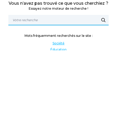
Vous n’avez pas trouvé ce que vous cherchiez ?
Essayez notre moteur de recherche !
Mots fréquemment recherchés sur le site :
Société
Éducation
Fonction publique
Jeunesse et sport
Enseignement supérieur
Rémunération
Vos droits
International
Culture
Enseigner à l'étranger
Covid
Lutte contre les inégalités