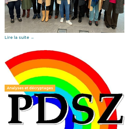
franco-espagnol pour changer d’approche
29 juin 2026
-
National
Cette année, l'UNSA Éducation a mené un projet Erasmus
soutenu par l'union Européenne et centré sur l'éducation
au vivre-ensemble : quelles différences entre la France…
Lire la suite →
Analyses et décryptages
Hongrie : du changement pour les politiques
éducatives, aussi !
25 juin 2026
-
National
En Hongrie, le conservateur Peter Magyar et son parti