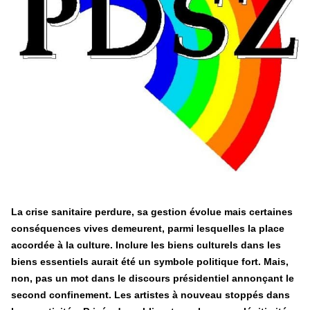
Hongrie : du changement pour les politiques
éducatives, aussi !
25 juin 2026
-
National
En Hongrie, le conservateur Peter Magyar et son parti
Tisza "Respect et liberté" ont remporté une large victoire,
contre le premier ministre sortant, Viktor Orban,…
Lire la suite →
+ D’ACTUALITÉS NATIONALES
La crise sanitaire perdure, sa gestion évolue mais certaines
conséquences vives demeurent, parmi lesquelles la place
accordée à la culture. Inclure les biens culturels dans les
biens essentiels aurait été un symbole politique fort. Mais,
non, pas un mot dans le discours présidentiel annonçant le
second confinement. Les artistes à nouveau stoppés dans