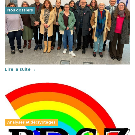
Nos dossiers
Éducation au vivre-ensemble : un échange croisé
franco-espagnol pour changer d’approche
29 juin 2026
-
National
Cette année, l'UNSA Éducation a mené un projet Erasmus
soutenu par l'union Européenne et centré sur l'éducation
au vivre-ensemble : quelles différences entre la France…
Lire la suite →
Analyses et décryptages