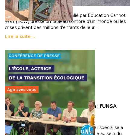
population
11 juillet 2026
-
National
Un nouveau rapport mondial publié par Education Cannot
Wait (ECW) dresse un tableau sombre d’un monde où les
crises privent des millions d’enfants de leur…
Lire la suite →
Agir avec vous
Transition écologique de l’éducation : l’UNSA
Éducation fait bouger les lignes
30 juin 2026
-
National
Pendant plusieurs mois, un groupe de travail spécialisé a
travaillé sur la transition écologique de l’Ecole au sein du