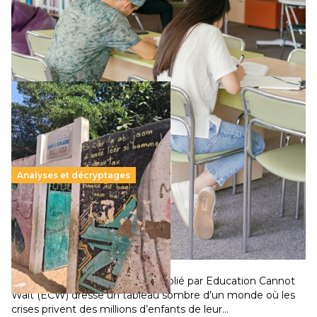
Le projet de loi sur la régulation de l’enseignement
supérieur privé met en lumière l’amplification d’un système
qui relègue l’acte pédagogique au superfétatoire, voire à…
Lire la suite →
Analyses et décryptages
258 millions d’enfants victimes de la guerre, des
chocs climatiques et des déplacements de
population
11 juillet 2026
-
National
Un nouveau rapport mondial publié par Education Cannot
Wait (ECW) dresse un tableau sombre d’un monde où les
crises privent des millions d’enfants de leur…