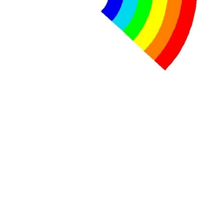
Tisza "Respect et liberté" ont remporté une large victoire,
contre le premier ministre sortant, Viktor Orban,…
Lire la suite →
+ D’ACTUALITÉS NATIONALES