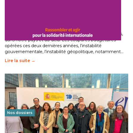
Budget 2026 : État d’urgence pour la solidarité
internationale
29 juin 2026
-
National
Le secteur humanitaire connaît des difficultés profondes,
dans notre pays et au-delà. Les coupures budgétaires
opérées ces deux dernières années, l’instabilité
gouvernementale, l’instabilité géopolitique, notamment…
Lire la suite →
Nos dossiers
Éducation au vivre-ensemble : un échange croisé