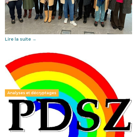
franco-espagnol pour changer d’approche
29 juin 2026
-
National
Cette année, l'UNSA Éducation a mené un projet Erasmus
soutenu par l'union Européenne et centré sur l'éducation
au vivre-ensemble : quelles différences entre la France…
Lire la suite →
Analyses et décryptages
Hongrie : du changement pour les politiques
éducatives, aussi !
25 juin 2026
-
National
En Hongrie, le conservateur Peter Magyar et son parti