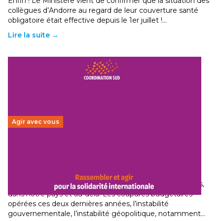
Enfin ! Le Ministère vient de confirmer que la situation des
collègues d’Andorre au regard de leur couverture santé
obligatoire était effective depuis le 1er juillet !…
Lire la suite →
Agir avec vous
Budget 2026 : État d’urgence pour la solidarité
internationale
29 juin 2026
-
National
Le secteur humanitaire connaît des difficultés profondes,
dans notre pays et au-delà. Les coupures budgétaires
opérées ces deux dernières années, l’instabilité
gouvernementale, l’instabilité géopolitique, notamment…