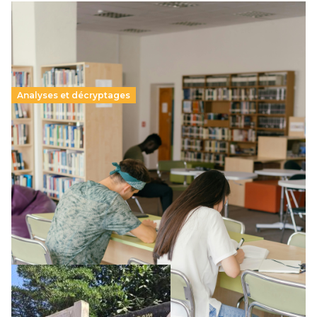
Analyses et décryptages
Supérieur privé : une dérive qui met à mal la
promesse républicaine
11 juillet 2026
-
National
Le projet de loi sur la régulation de l’enseignement
supérieur privé met en lumière l’amplification d’un système
qui relègue l’acte pédagogique au superfétatoire, voire à…
Lire la suite →