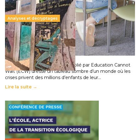
Analyses et décryptages
258 millions d’enfants victimes de la guerre, des
chocs climatiques et des déplacements de
population
11 juillet 2026
-
National
Un nouveau rapport mondial publié par Education Cannot
Wait (ECW) dresse un tableau sombre d’un monde où les
crises privent des millions d’enfants de leur…
Lire la suite →