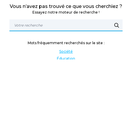
Vous n’avez pas trouvé ce que vous cherchiez ?
Essayez notre moteur de recherche !
Mots fréquemment recherchés sur le site :
Société
Éducation
Fonction publique
Jeunesse et sport
Enseignement supérieur
Rémunération
Vos droits
International
Culture
Enseigner à l'étranger
Covid
Lutte contre les inégalités