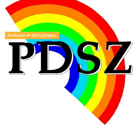
Analyses et décryptages
Hongrie : du changement pour les politiques
éducatives, aussi !
25 juin 2026
-
National
En Hongrie, le conservateur Peter Magyar et son parti
Tisza "Respect et liberté" ont remporté une large victoire,
contre le premier ministre sortant, Viktor Orban,…
Lire la suite →
+ D’ACTUALITÉS NATIONALES