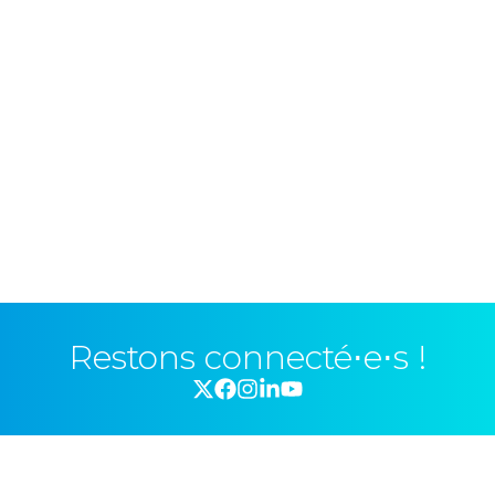
Restons connecté⋅e⋅s !