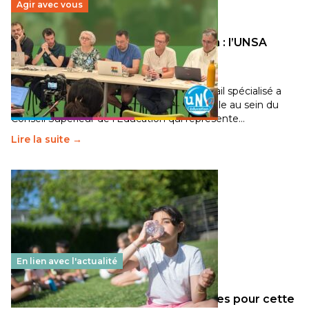
Agir avec vous
Transition écologique de l’éducation : l’UNSA
Éducation fait bouger les lignes
30 juin 2026
-
National
Pendant plusieurs mois, un groupe de travail spécialisé a
travaillé sur la transition écologique de l’Ecole au sein du
Conseil Supérieur de l’Éducation qui représente…
Lire la suite →
En lien avec l'actualité
Les décisions ministérielles attendues pour cette