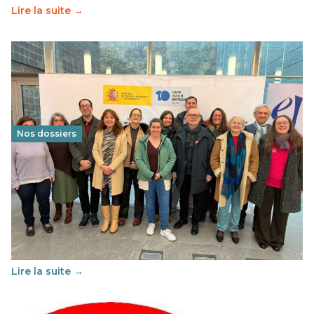
Lire la suite →
Nos dossiers
Éducation au vivre-ensemble : un échange croisé
franco-espagnol pour changer d’approche
29 juin 2026
-
National
Cette année, l'UNSA Éducation a mené un projet Erasmus
soutenu par l'union Européenne et centré sur l'éducation
au vivre-ensemble : quelles différences entre la France…
Lire la suite →