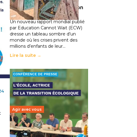
climatiques et des
déplacements de population
11 juillet 2026
-
National
Un nouveau rapport mondial publié
par Education Cannot Wait (ECW)
dresse un tableau sombre d’un
monde où les crises privent des
millions d’enfants de leur…
Lire la suite →
24
Agir avec vous
t
Transition écologique de
l’éducation : l’UNSA Éducation