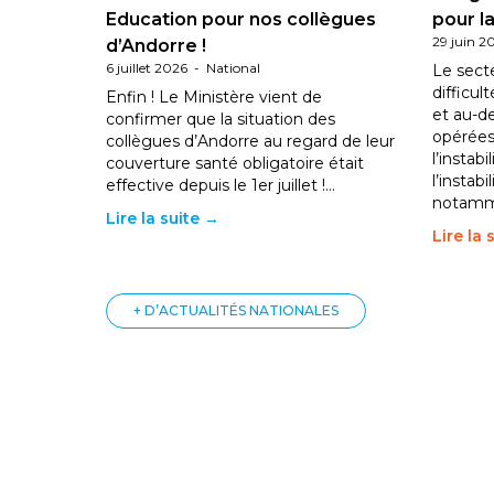
Education pour nos collègues
pour la
29 juin 2
d’Andorre !
6 juillet 2026
-
National
Le sect
difficul
Enfin ! Le Ministère vient de
et au-d
confirmer que la situation des
opérées
collègues d’Andorre au regard de leur
l’instab
couverture santé obligatoire était
l’instabi
effective depuis le 1er juillet !…
notam
Lire la suite →
Lire la 
+ D’ACTUALITÉS NATIONALES