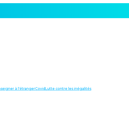
seigner à l'étranger
Covid
Lutte contre les inégalités
LIENS UTILES