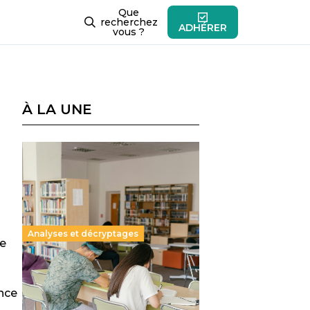
Que
recherchez
ADHÉRER
vous ?
À LA UNE
Analyses et décryptages
ue
Supérieur privé : une dérive
qui met à mal la promesse
ance
républicaine