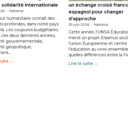
 solidarité internationale
un échange croisé franc
026
-
National
espagnol pour changer
eur humanitaire connaît des
d’approche
tés profondes, dans notre pays
29 juin 2026
-
National
elà. Les coupures budgétaires
Cette année, l'UNSA Éducatio
 ces deux dernières années,
mené un projet Erasmus sout
ilité gouvernementale,
l'union Européenne et centré
lité géopolitique,
l'éducation au vivre-ensemble
ment…
quelles différences entre la F
suite →
Lire la suite →