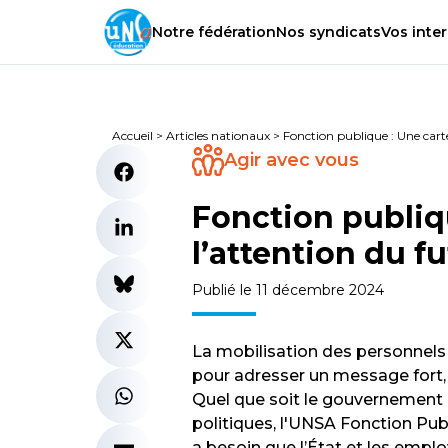
Notre
fédération
Nos
syndicats
Vos
inter
Accueil
>
Articles nationaux
>
Fonction publique : Une car
Agir avec vous
Fonction publiq
l’attention du 
Publié le 11 décembre 2024
La mobilisation des personnel
pour adresser un message fort, 
Quel que soit le gouvernement 
politiques, l'UNSA Fonction Publi
a besoin que l’État et les empl