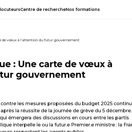
locuteurs
Centre
de
recherche
Nos
formations
te de vœux à l’attention du futur gouvernement
ue : Une carte de vœux à
futur gouvernement
s contre les mesures proposées du budget 2025 contin
après la réussite de la journée de grève du 5 décembre.
qui émergera des discussions en cours entre les partis
que interpelle le ou la futur.e Premier.e ministre : la Fr
oyeurs respectent les agents publics.