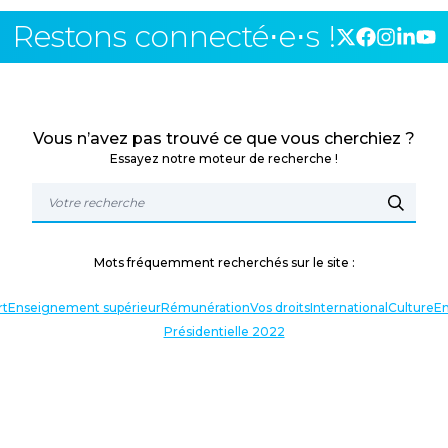
Restons connecté⋅e⋅s !
Vous n’avez pas trouvé ce que vous cherchiez ?
Essayez notre moteur de recherche !
Mots fréquemment recherchés sur le site :
rt
Enseignement supérieur
Rémunération
Vos droits
International
Culture
En
Présidentielle 2022
TERLOCUTEURS
NOS THÉMATIQUES