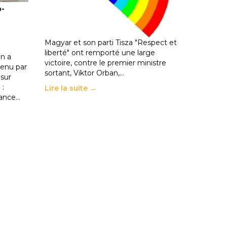
o-
les politiques éducatives, aussi !
25 juin 2026
-
National
En Hongrie, le conservateur Peter
Magyar et son parti Tisza "Respect et
liberté" ont remporté une large
n a
victoire, contre le premier ministre
enu par
sortant, Viktor Orban,…
 sur
 :
Lire la suite →
rance…