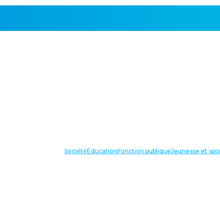
Société
Éducation
Fonction publique
Jeunesse et spo
VOS IN