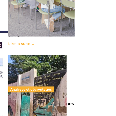
11 juillet 2026
-
National
Le projet de loi sur la régulation de
l’enseignement supérieur privé met
en lumière l’amplification d’un
système qui relègue l’acte
pédagogique au superfétatoire,
voire à…
Lire la suite →
Analyses et décryptages
258 millions d’enfants victimes
de la guerre, des chocs