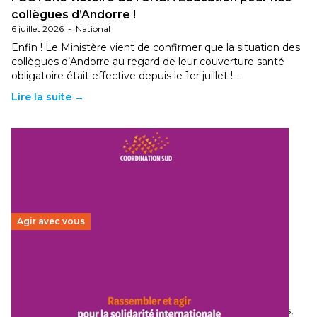
collègues d’Andorre !
6 juillet 2026
-
National
Enfin ! Le Ministère vient de confirmer que la situation des
collègues d’Andorre au regard de leur couverture santé
obligatoire était effective depuis le 1er juillet !…
Lire la suite →
Agir avec vous
Budget 2026 : État d’urgence pour la solidarité
internationale
29 juin 2026
-
National
Le secteur humanitaire connaît des difficultés profondes,