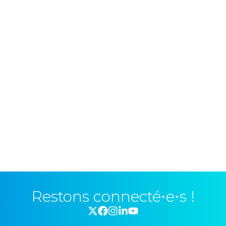
Restons connecté⋅e⋅s !