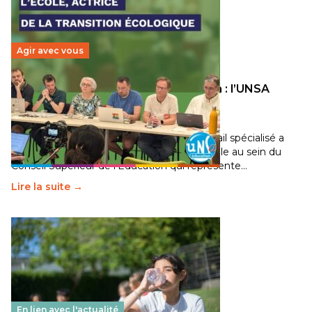
Agir avec vous
Transition écologique de l’éducation : l’UNSA
Éducation fait bouger les lignes
30 juin 2026
-
National
Pendant plusieurs mois, un groupe de travail spécialisé a
travaillé sur la transition écologique de l’Ecole au sein du
Conseil Supérieur de l’Éducation qui représente…
Lire la suite →
En lien avec l'actualité