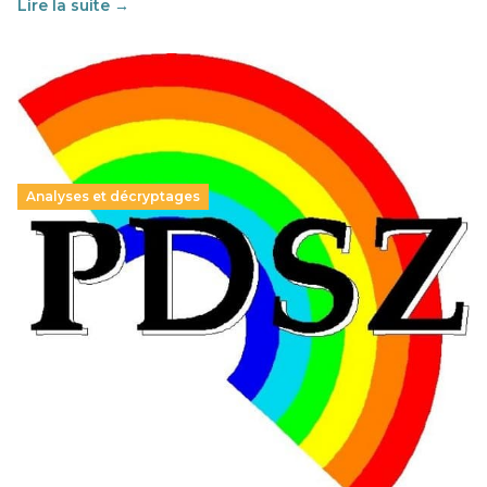
Lire la suite →
Analyses et décryptages
Hongrie : du changement pour les politiques
éducatives, aussi !
25 juin 2026
-
National
En Hongrie, le conservateur Peter Magyar et son parti
Tisza "Respect et liberté" ont remporté une large victoire,
contre le premier ministre sortant, Viktor Orban,…
Lire la suite →
+ D’ACTUALITÉS NATIONALES