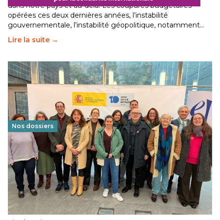
dans notre pays et au-delà. Les coupures budgétaires
opérées ces deux dernières années, l’instabilité
gouvernementale, l’instabilité géopolitique, notamment…
Lire la suite →
Nos dossiers
Éducation au vivre-ensemble : un échange croisé
franco-espagnol pour changer d’approche
29 juin 2026
-
National
Cette année, l'UNSA Éducation a mené un projet Erasmus
soutenu par l'union Européenne et centré sur l'éducation
au vivre-ensemble : quelles différences entre la France…