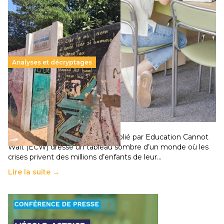
Analyses et décryptages
258 millions d’enfants victimes de la guerre, des
chocs climatiques et des déplacements de
population
11 juillet 2026
-
National
Un nouveau rapport mondial publié par Education Cannot
Wait (ECW) dresse un tableau sombre d’un monde où les
crises privent des millions d’enfants de leur…
Lire la suite →