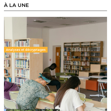
À LA UNE
Analyses et décryptages
Supérieur privé : une dérive qui met à mal la
promesse républicaine
11 juillet 2026
-
National
Le projet de loi sur la régulation de l’enseignement
supérieur privé met en lumière l’amplification d’un système
qui relègue l’acte pédagogique au superfétatoire, voire à…
Lire la suite →