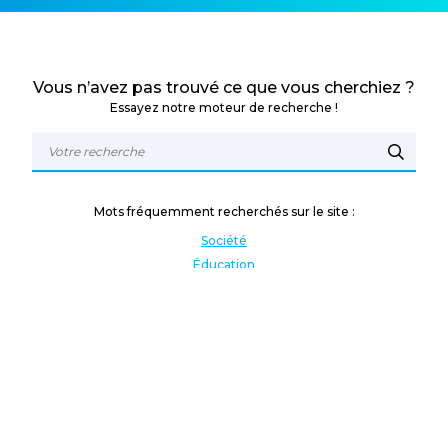
Vous n’avez pas trouvé ce que vous cherchiez ?
Essayez notre moteur de recherche !
Mots fréquemment recherchés sur le site :
Société
Éducation
Fonction publique
Jeunesse et sport
Enseignement supérieur
Rémunération
Vos droits
International
Culture