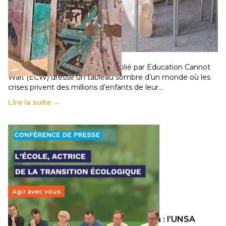
258 millions d’enfants victimes de la guerre, des
chocs climatiques et des déplacements de
population
11 juillet 2026
-
National
Un nouveau rapport mondial publié par Education Cannot
Wait (ECW) dresse un tableau sombre d’un monde où les
crises privent des millions d’enfants de leur…
Lire la suite →
Agir avec vous
Transition écologique de l’éducation : l’UNSA