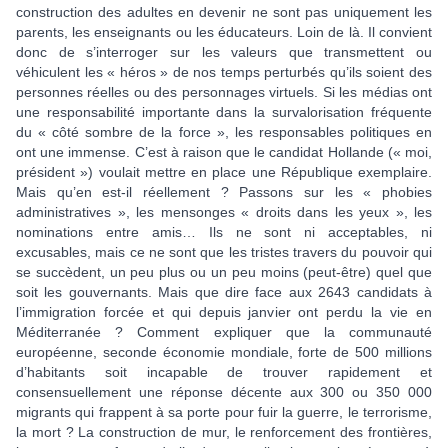
construction des adultes en devenir ne sont pas uniquement les
parents, les enseignants ou les éducateurs. Loin de là. Il convient
donc de s’interroger sur les valeurs que transmettent ou
véhiculent les « héros » de nos temps perturbés qu’ils soient des
personnes réelles ou des personnages virtuels. Si les médias ont
une responsabilité importante dans la survalorisation fréquente
du « côté sombre de la force », les responsables politiques en
ont une immense. C’est à raison que le candidat Hollande (« moi,
président ») voulait mettre en place une République exemplaire.
Mais qu’en est-il réellement ? Passons sur les « phobies
administratives », les mensonges « droits dans les yeux », les
nominations entre amis… Ils ne sont ni acceptables, ni
excusables, mais ce ne sont que les tristes travers du pouvoir qui
se succèdent, un peu plus ou un peu moins (peut-être) quel que
soit les gouvernants. Mais que dire face aux 2643 candidats à
l’immigration forcée et qui depuis janvier ont perdu la vie en
Méditerranée ? Comment expliquer que la communauté
européenne, seconde économie mondiale, forte de 500 millions
d’habitants soit incapable de trouver rapidement et
consensuellement une réponse décente aux 300 ou 350 000
migrants qui frappent à sa porte pour fuir la guerre, le terrorisme,
la mort ? La construction de mur, le renforcement des frontières,