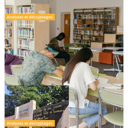
Analyses et décryptages
Supérieur privé : une dérive qui met à mal la
promesse républicaine
11 juillet 2026
-
National
Le projet de loi sur la régulation de l’enseignement
supérieur privé met en lumière l’amplification d’un système
qui relègue l’acte pédagogique au superfétatoire, voire à…
Lire la suite →
Analyses et décryptages