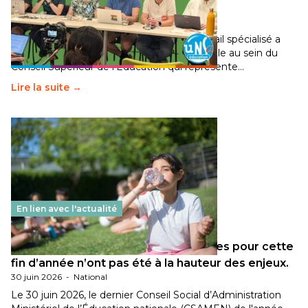
Éducation fait bouger les lignes
30 juin 2026
-
National
Pendant plusieurs mois, un groupe de travail spécialisé a
travaillé sur la transition écologique de l’Ecole au sein du
Conseil Supérieur de l’Éducation qui représente…
Lire la suite →
En lien avec l'actualité
Les décisions ministérielles attendues pour cette
fin d’année n’ont pas été à la hauteur des enjeux.
30 juin 2026
-
National
Le 30 juin 2026, le dernier Conseil Social d’Administration