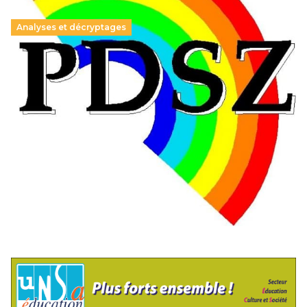
Analyses et décryptages
Hongrie : du changement pour les politiques
éducatives, aussi !
25 juin 2026
-
National
En Hongrie, le conservateur Peter Magyar et son parti
Tisza "Respect et liberté" ont remporté une large victoire,
contre le premier ministre sortant, Viktor Orban,…
Lire la suite →
+ D’ACTUALITÉS NATIONALES