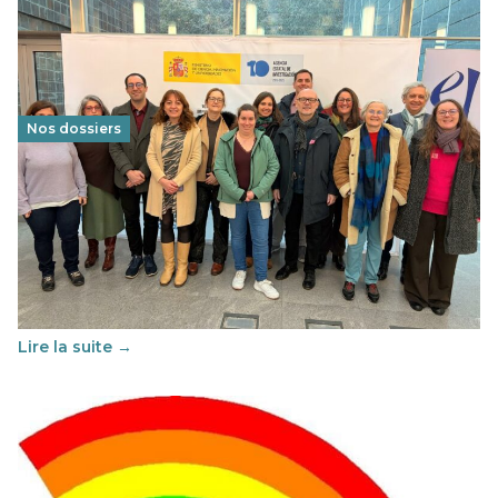
Nos dossiers
Éducation au vivre-ensemble : un échange croisé
franco-espagnol pour changer d’approche
29 juin 2026
-
National
Cette année, l'UNSA Éducation a mené un projet Erasmus
soutenu par l'union Européenne et centré sur l'éducation
au vivre-ensemble : quelles différences entre la France…
Lire la suite →