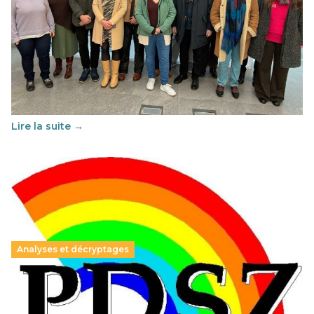
Éducation au vivre-ensemble : un échange croisé
franco-espagnol pour changer d’approche
29 juin 2026
-
National
Cette année, l'UNSA Éducation a mené un projet Erasmus
soutenu par l'union Européenne et centré sur l'éducation
au vivre-ensemble : quelles différences entre la France…
Lire la suite →
Analyses et décryptages
Hongrie : du changement pour les politiques
éducatives, aussi !