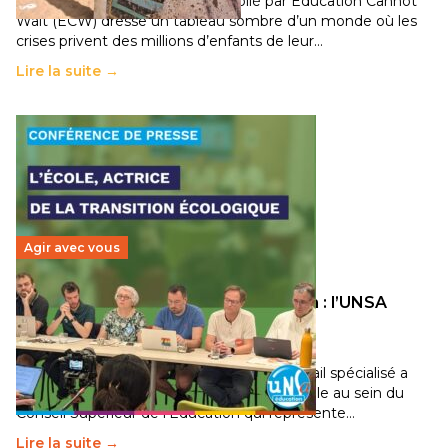
Un nouveau rapport mondial publié par Education Cannot
Wait (ECW) dresse un tableau sombre d’un monde où les
crises privent des millions d’enfants de leur…
Lire la suite →
Agir avec vous
Transition écologique de l’éducation : l’UNSA
Éducation fait bouger les lignes
30 juin 2026
-
National
Pendant plusieurs mois, un groupe de travail spécialisé a
travaillé sur la transition écologique de l’Ecole au sein du
Conseil Supérieur de l’Éducation qui représente…
Lire la suite →