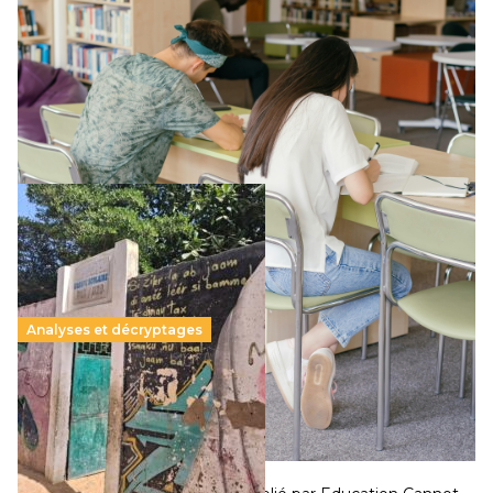
promesse républicaine
11 juillet 2026
-
National
Le projet de loi sur la régulation de l’enseignement
supérieur privé met en lumière l’amplification d’un système
qui relègue l’acte pédagogique au superfétatoire, voire à…
Lire la suite →
Analyses et décryptages
258 millions d’enfants victimes de la guerre, des
chocs climatiques et des déplacements de
population
11 juillet 2026
-
National