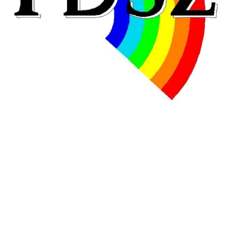
25 juin 2026
-
National
En Hongrie, le conservateur Peter Magyar et son parti
Tisza "Respect et liberté" ont remporté une large victoire,
contre le premier ministre sortant, Viktor Orban,…
Lire la suite →
+ D’ACTUALITÉS NATIONALES