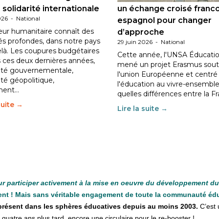
 solidarité internationale
un échange croisé franc
026
-
National
espagnol pour changer
eur humanitaire connaît des
d’approche
tés profondes, dans notre pays
29 juin 2026
-
National
elà. Les coupures budgétaires
Cette année, l'UNSA Éducatio
 ces deux dernières années,
mené un projet Erasmus sout
ilité gouvernementale,
l'union Européenne et centré
lité géopolitique,
l'éducation au vivre-ensemble
ment…
quelles différences entre la F
suite →
Lire la suite →
our participer activement à la mise en oeuvre du développement d
ent ! Mais sans véritable engagement de toute la communauté éd
 présent dans les sphères éducatives depuis au moins 2003.
C’est u
quatre ans plus tard, encore une circulaire pour le re-booster !