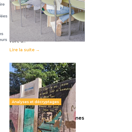
11 juillet 2026
-
National
ire
Le projet de loi sur la régulation de
dées
l’enseignement supérieur privé met
en lumière l’amplification d’un
système qui relègue l’acte
es
pédagogique au superfétatoire,
eurs
voire à…
Lire la suite →
Analyses et décryptages
258 millions d’enfants victimes
de la guerre, des chocs