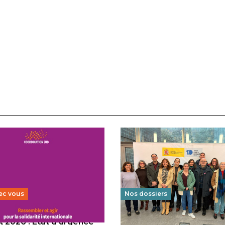
ec vous
Nos dossiers
 2026 : État d’urgence
Éducation au vivre-ensem