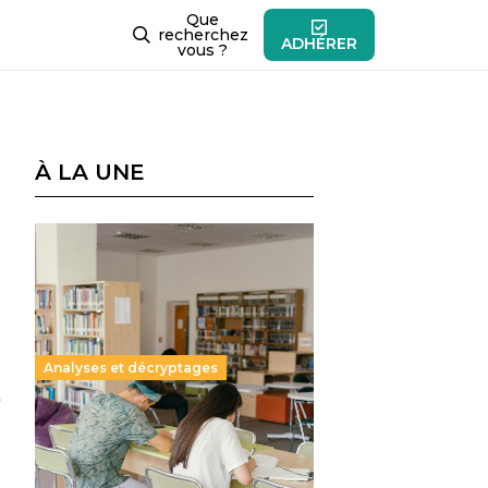
Que
recherchez
ADHÉRER
vous ?
À LA UNE
Analyses et décryptages
e
Supérieur privé : une dérive
qui met à mal la promesse
républicaine