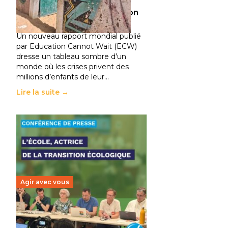
climatiques et des
déplacements de population
11 juillet 2026
-
National
Un nouveau rapport mondial publié
par Education Cannot Wait (ECW)
dresse un tableau sombre d’un
monde où les crises privent des
millions d’enfants de leur…
Lire la suite →
Agir avec vous
Transition écologique de
l’éducation : l’UNSA Éducation