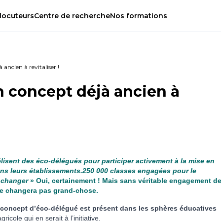
locuteurs
Centre
de
recherche
Nos
formations
ancien à revitaliser !
n concept déjà ancien à
élisent des éco-délégués pour participer activement à la mise en
s leurs établissements.250 000 classes engagées pour le
t changer
» Oui, certainement ! Mais sans véritable engagement d
ne changera pas grand-chose.
le concept d’éco-délégué est présent dans les sphères éducatives
ricole qui en serait à l’initiative.