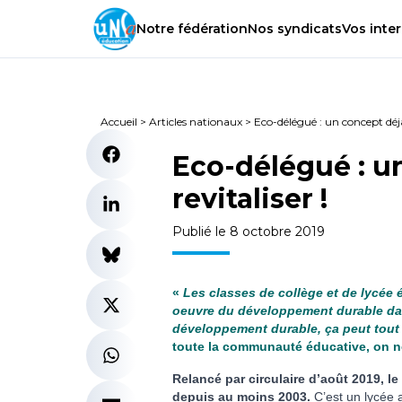
Notre
fédération
Nos
syndicats
Vos
inter
Accueil
>
Articles nationaux
>
Eco-délégué : un concept déjà 
Eco-délégué : u
revitaliser !
Publié le 8 octobre 2019
«
Les classes de collège et de lycée 
oeuvre du développement durable dan
développement durable, ça peut tou
toute la communauté éducative, on 
Relancé par circulaire d’août 2019, 
depuis au moins 2003.
C’est un lycée ag