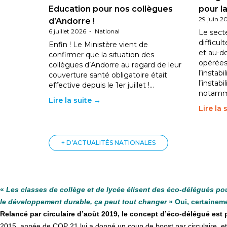
Education pour nos collègues
pour la
29 juin 2
d’Andorre !
6 juillet 2026
-
National
Le sect
difficul
Enfin ! Le Ministère vient de
et au-d
confirmer que la situation des
opérées
collègues d’Andorre au regard de leur
l’instab
couverture santé obligatoire était
l’instabi
effective depuis le 1er juillet !…
notam
Lire la suite →
Lire la 
+ D’ACTUALITÉS NATIONALES
«
Les classes de collège et de lycée élisent des éco-délégués p
le développement durable, ça peut tout changer
» Oui, certainem
Relancé par circulaire d’août 2019, le concept d’éco-délégué est
2015, année de COP 21 lui a donné un coup de boost par circulaire, et 