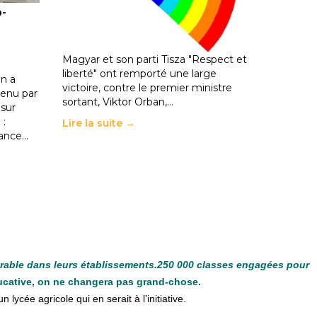
o-
les politiques éducatives, aussi !
25 juin 2026
-
National
En Hongrie, le conservateur Peter
Magyar et son parti Tisza "Respect et
liberté" ont remporté une large
n a
victoire, contre le premier ministre
enu par
sortant, Viktor Orban,…
 sur
 :
Lire la suite →
rance…
urable dans leurs établissements.250 000 classes engagées pour
ucative, on ne changera pas grand-chose.
n lycée agricole qui en serait à l’initiative.