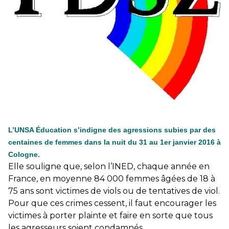
25 juin 2026
-
National
En Hongrie, le conservateur Peter Magyar et son parti
Tisza "Respect et liberté" ont remporté une large victoire,
contre le premier ministre sortant, Viktor Orban,…
Lire la suite →
+ D’ACTUALITÉS NATIONALES
L’UNSA Éducation s’indigne des agressions subies par des
centaines de femmes dans la nuit du 31 au 1er janvier 2016 à
Cologne.
Elle souligne que, selon l’INED, chaque année en
France, en moyenne 84 000 femmes âgées de 18 à
75 ans sont victimes de viols ou de tentatives de viol.
Pour que ces crimes cessent, il faut encourager les
victimes à porter plainte et faire en sorte que tous
les agresseurs soient condamnés.