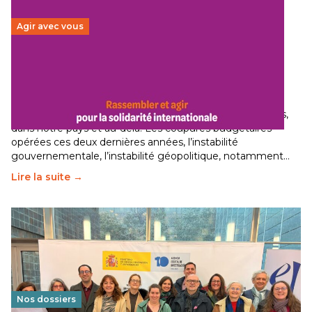
Agir avec vous
Budget 2026 : État d’urgence pour la solidarité
internationale
29 juin 2026
-
National
Le secteur humanitaire connaît des difficultés profondes,
dans notre pays et au-delà. Les coupures budgétaires
opérées ces deux dernières années, l’instabilité
gouvernementale, l’instabilité géopolitique, notamment…
Lire la suite →
Nos dossiers