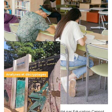
promesse républicaine
11 juillet 2026
-
National
Le projet de loi sur la régulation de l’enseignement
supérieur privé met en lumière l’amplification d’un système
qui relègue l’acte pédagogique au superfétatoire, voire à…
Lire la suite →
Analyses et décryptages
258 millions d’enfants victimes de la guerre, des
chocs climatiques et des déplacements de
population
11 juillet 2026
-
National
Un nouveau rapport mondial publié par Education Cannot