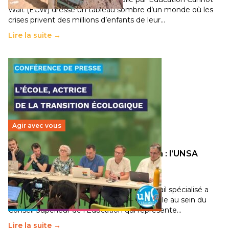
Wait (ECW) dresse un tableau sombre d’un monde où les
crises privent des millions d’enfants de leur…
Lire la suite →
Agir avec vous
Transition écologique de l’éducation : l’UNSA
Éducation fait bouger les lignes
30 juin 2026
-
National
Pendant plusieurs mois, un groupe de travail spécialisé a
travaillé sur la transition écologique de l’Ecole au sein du
Conseil Supérieur de l’Éducation qui représente…
Lire la suite →