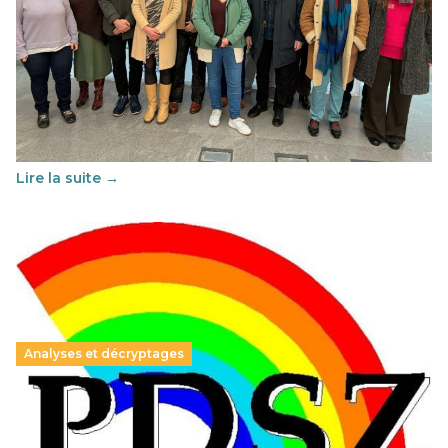
Éducation au vivre-ensemble : un échange croisé
franco-espagnol pour changer d’approche
29 juin 2026
-
National
Cette année, l'UNSA Éducation a mené un projet Erasmus
soutenu par l'union Européenne et centré sur l'éducation
au vivre-ensemble : quelles différences entre la France…
Lire la suite →
Analyses et décryptages
Hongrie : du changement pour les politiques
éducatives, aussi !