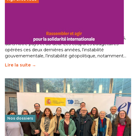
Budget 2026 : État d’urgence pour la solidarité
internationale
29 juin 2026
-
National
Le secteur humanitaire connaît des difficultés profondes,
dans notre pays et au-delà. Les coupures budgétaires
opérées ces deux dernières années, l’instabilité
gouvernementale, l’instabilité géopolitique, notamment…
Lire la suite →
Nos dossiers
Éducation au vivre-ensemble : un échange croisé