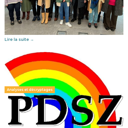
franco-espagnol pour changer d’approche
29 juin 2026
-
National
Cette année, l'UNSA Éducation a mené un projet Erasmus
soutenu par l'union Européenne et centré sur l'éducation
au vivre-ensemble : quelles différences entre la France…
Lire la suite →
Analyses et décryptages
Hongrie : du changement pour les politiques
éducatives, aussi !
25 juin 2026
-
National
En Hongrie, le conservateur Peter Magyar et son parti