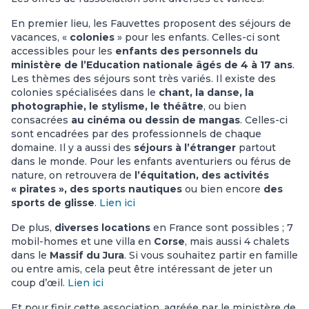
En premier lieu, les Fauvettes proposent des séjours de
vacances, «
colonies
» pour les enfants. Celles-ci sont
accessibles pour les
enfants des personnels du
ministère de l’Education nationale âgés de 4 à 17 ans
.
Les thèmes des séjours sont très variés. Il existe des
colonies spécialisées dans le
chant, la danse, la
photographie, le stylisme, le théâtre
, ou bien
consacrées
au cinéma ou dessin de mangas
. Celles-ci
sont encadrées par des professionnels de chaque
domaine. Il y a aussi des
séjours à l’étranger
partout
dans le monde. Pour les enfants aventuriers ou férus de
nature, on retrouvera de
l’équitation, des activités
« pirates », des sports nautiques
ou bien encore
des
sports de glisse
.
Lien ici
De plus,
diverses locations
en France sont possibles ; 7
mobil-homes et une villa en
Corse
, mais aussi 4 chalets
dans le
Massif du Jura
. Si vous souhaitez partir en famille
ou entre amis, cela peut être intéressant de jeter un
coup d’œil.
Lien ici
Et pour finir cette association, agréée par le ministère de