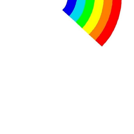
Tisza "Respect et liberté" ont remporté une large victoire,
contre le premier ministre sortant, Viktor Orban,…
Lire la suite →
+ D’ACTUALITÉS NATIONALES