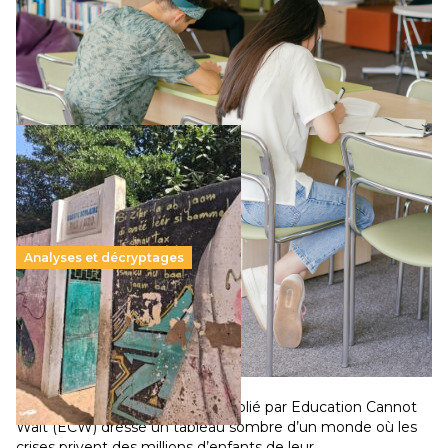
Le projet de loi sur la régulation de l’enseignement
supérieur privé met en lumière l’amplification d’un système
qui relègue l’acte pédagogique au superfétatoire, voire à…
Lire la suite →
Analyses et décryptages
258 millions d’enfants victimes de la guerre, des
chocs climatiques et des déplacements de
population
11 juillet 2026
-
National
Un nouveau rapport mondial publié par Education Cannot
Wait (ECW) dresse un tableau sombre d’un monde où les
crises privent des millions d’enfants de leur…