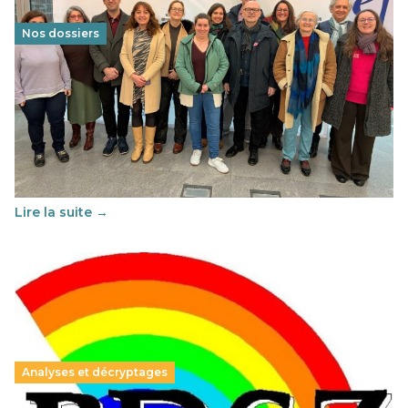
Nos dossiers
Éducation au vivre-ensemble : un échange croisé
franco-espagnol pour changer d’approche
29 juin 2026
-
National
Cette année, l'UNSA Éducation a mené un projet Erasmus
soutenu par l'union Européenne et centré sur l'éducation
au vivre-ensemble : quelles différences entre la France…
Lire la suite →
Analyses et décryptages