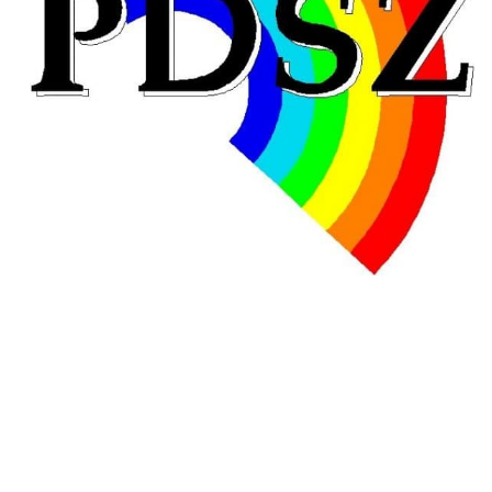
Hongrie : du changement pour les politiques
éducatives, aussi !
25 juin 2026
-
National
En Hongrie, le conservateur Peter Magyar et son parti
Tisza "Respect et liberté" ont remporté une large victoire,
contre le premier ministre sortant, Viktor Orban,…
Lire la suite →
+ D’ACTUALITÉS NATIONALES