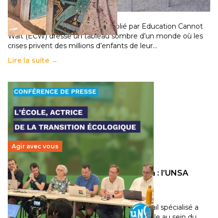
population
11 juillet 2026
-
National
Un nouveau rapport mondial publié par Education Cannot
Wait (ECW) dresse un tableau sombre d’un monde où les
crises privent des millions d’enfants de leur…
Lire la suite →
Agir avec vous
Transition écologique de l’éducation : l’UNSA
Éducation fait bouger les lignes
30 juin 2026
-
National
Pendant plusieurs mois, un groupe de travail spécialisé a
travaillé sur la transition écologique de l’Ecole au sein du