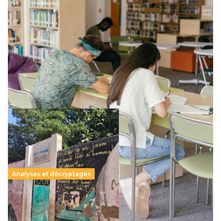
Supérieur privé : une dérive qui met à mal la
promesse républicaine
11 juillet 2026
-
National
Le projet de loi sur la régulation de l’enseignement
supérieur privé met en lumière l’amplification d’un système
qui relègue l’acte pédagogique au superfétatoire, voire à…
Lire la suite →
Analyses et décryptages
258 millions d’enfants victimes de la guerre, des
chocs climatiques et des déplacements de