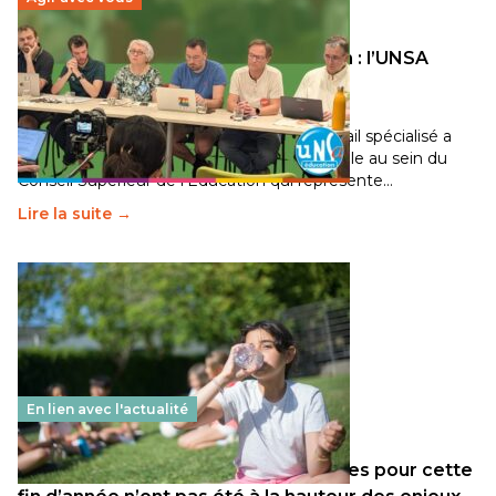
Transition écologique de l’éducation : l’UNSA
Éducation fait bouger les lignes
30 juin 2026
-
National
Pendant plusieurs mois, un groupe de travail spécialisé a
travaillé sur la transition écologique de l’Ecole au sein du
Conseil Supérieur de l’Éducation qui représente…
Lire la suite →
En lien avec l'actualité
Les décisions ministérielles attendues pour cette