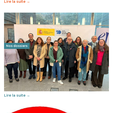
Lire la suite →
Nos dossiers
Éducation au vivre-ensemble : un échange croisé
franco-espagnol pour changer d’approche
29 juin 2026
-
National
Cette année, l'UNSA Éducation a mené un projet Erasmus
soutenu par l'union Européenne et centré sur l'éducation
au vivre-ensemble : quelles différences entre la France…
Lire la suite →