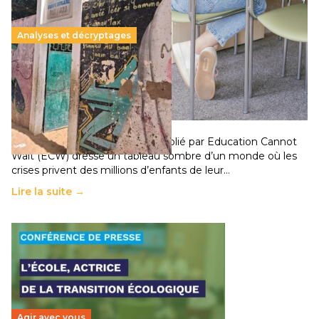
Analyses et décryptages
258 millions d’enfants victimes de la guerre, des
chocs climatiques et des déplacements de
population
11 juillet 2026
-
National
Un nouveau rapport mondial publié par Education Cannot
Wait (ECW) dresse un tableau sombre d’un monde où les
crises privent des millions d’enfants de leur…
Lire la suite →
Agir avec vous