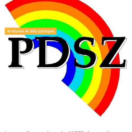
Analyses et décryptages
Hongrie : du changement pour les politiques
éducatives, aussi !
25 juin 2026
-
National
En Hongrie, le conservateur Peter Magyar et son parti
Tisza "Respect et liberté" ont remporté une large victoire,
contre le premier ministre sortant, Viktor Orban,…
Lire la suite →
+ D’ACTUALITÉS NATIONALES