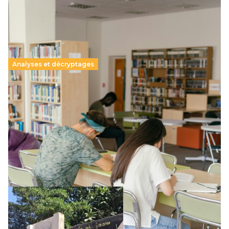
Analyses et décryptages
Supérieur privé : une dérive qui met à mal la
promesse républicaine
11 juillet 2026
-
National
Le projet de loi sur la régulation de l’enseignement
supérieur privé met en lumière l’amplification d’un système
qui relègue l’acte pédagogique au superfétatoire, voire à…
Lire la suite →