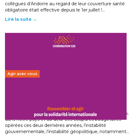
collègues d’Andorre au regard de leur couverture santé
obligatoire était effective depuis le 1er juillet !…
Lire la suite →
Agir avec vous
Budget 2026 : État d’urgence pour la solidarité
internationale
29 juin 2026
-
National
Le secteur humanitaire connaît des difficultés profondes,
dans notre pays et au-delà. Les coupures budgétaires
opérées ces deux dernières années, l’instabilité
gouvernementale, l’instabilité géopolitique, notamment…