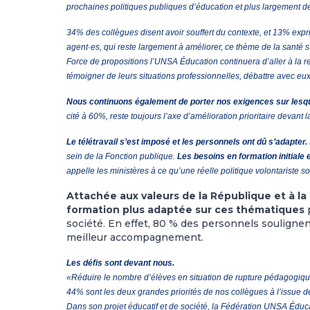
prochaines politiques publiques d’éducation et plus largement de
34% des collègues disent avoir souffert du contexte, et 13% ex
agent·es, qui reste largement à améliorer, ce thème de la santé
Force de propositions l’UNSA Éducation continuera d’aller à la r
témoigner de leurs situations professionnelles, débattre avec eux
Nous continuons également de porter nos exigences sur lesqu
cité à 60%, reste toujours l’axe d’amélioration prioritaire devant 
Le télétravail s’est imposé et les personnels ont dû s’adapter.
sein de la Fonction publique.
Les besoins en formation initiale
appelle les ministères à ce qu’une réelle politique volontariste
Attachée aux valeurs de la République et à la 
formation plus adaptée sur ces thématiques
p
société. En effet, 80 % des personnels soulignent
meilleur accompagnement.
Les défis sont devant nous.
«Réduire le nombre d’élèves en situation de rupture pédagogique»
44% sont les deux grandes priorités de nos collègues à l’issue de 
Dans son projet éducatif et de société, la Fédération UNSA Éduca