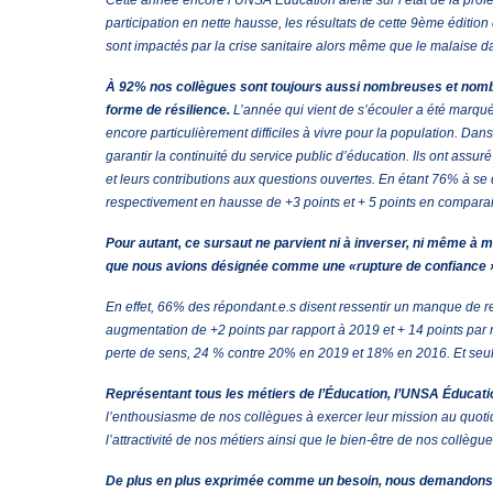
Cette année encore l’UNSA Éducation alerte sur l’état de la pro
participation en nette hausse, les résultats de cette 9ème éditio
sont impactés par la crise sanitaire alors même que le malaise 
À 92% nos collègues sont toujours aussi nombreuses et nombre
forme de résilience.
L’année qui vient de s’écouler a été marqué
encore particulièrement difficiles à vivre pour la population. Da
garantir la continuité du service public d’éducation. Ils ont assur
et leurs contributions aux questions ouvertes. En étant 76% à se 
respectivement en hausse de +3 points et + 5 points en comparai
Pour autant, ce sursaut ne parvient ni à inverser, ni même à
que nous avions désignée comme une «rupture de confiance 
En effet, 66% des répondant.e.s disent ressentir un manque de re
augmentation de +2 points par rapport à 2019 et + 14 points par r
perte de sens, 24 % contre 20% en 2019 et 18% en 2016. Et seulem
Représentant tous les métiers de l’Éducation, l’UNSA Éducatio
l’enthousiasme de nos collègues à exercer leur mission au quotidie
l’attractivité de nos métiers ainsi que le bien-être de nos collègue
De plus en plus exprimée comme un besoin, nous demandons ains