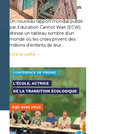
climatiques et des
déplacements de population
11 juillet 2026
-
National
Un nouveau rapport mondial publié
par Education Cannot Wait (ECW)
dresse un tableau sombre d’un
monde où les crises privent des
millions d’enfants de leur…
Lire la suite →
Agir avec vous
Transition écologique de
l’éducation : l’UNSA Éducation