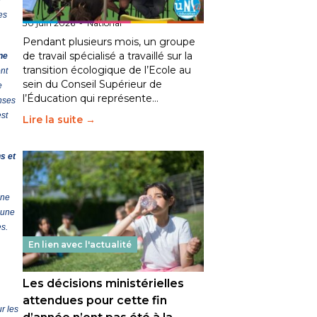
e
fait bouger les lignes
es
30 juin 2026
-
National
Pendant plusieurs mois, un groupe
de travail spécialisé a travaillé sur la
ne
transition écologique de l’Ecole au
nt
sein du Conseil Supérieur de
e
l’Éducation qui représente…
onses
est
Lire la suite →
s et
une
 une
es.
En lien avec l'actualité
Les décisions ministérielles
attendues pour cette fin
r les