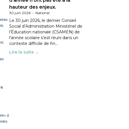
d’année n’ont pas été à la
hauteur des enjeux.
30 juin 2026
-
National
uveau.
Le 30 juin 2026, le dernier Conseil
Social d’Administration Ministériel de
le,
l’Éducation nationale (CSAMEN) de
l'année scolaire s’est réuni dans un
ui,
contexte difficile de fin…
Lire la suite →
 au
re
ire» à
ertes.