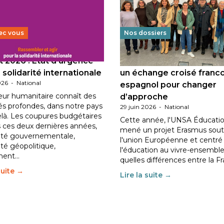
ec vous
Nos dossiers
 2026 : État d’urgence
Éducation au vivre-ensem
 solidarité internationale
un échange croisé franc
026
-
National
espagnol pour changer
eur humanitaire connaît des
d’approche
tés profondes, dans notre pays
29 juin 2026
-
National
elà. Les coupures budgétaires
Cette année, l'UNSA Éducatio
 ces deux dernières années,
mené un projet Erasmus sout
ilité gouvernementale,
l'union Européenne et centré
lité géopolitique,
l'éducation au vivre-ensemble
ment…
quelles différences entre la F
suite →
Lire la suite →