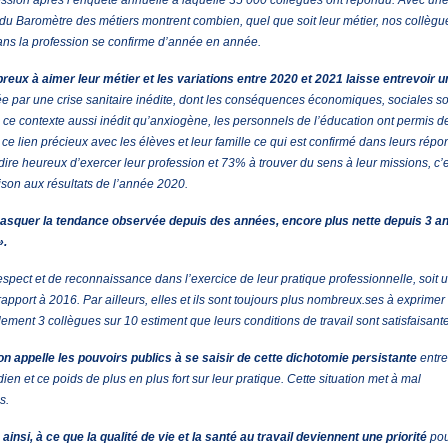
fession après l’enquête annuelle à laquelle 35 000 collègues ont répondu. Avec un
n du Baromètre des métiers montrent combien, quel que soit leur métier, nos collègu
dans la profession se confirme d’année en année.
ux à aimer leur métier et les variations entre 2020 et 2021 laisse entrevoir u
e par une crise sanitaire inédite, dont les conséquences économiques, sociales so
ns ce contexte aussi inédit qu’anxiogène, les personnels de l’éducation ont permis d
é ce lien précieux avec les élèves et leur famille ce qui est confirmé dans leurs rép
dire heureux d’exercer leur profession et 73% à trouver du sens à leur missions, c’
son aux résultats de l’année 2020.
 masquer la tendance observée depuis des années, encore plus nette depuis 3 an
».
spect et de reconnaissance dans l’exercice de leur pratique professionnelle, soit 
apport à 2016. Par ailleurs, elles et ils sont toujours plus nombreux.ses à exprimer
ent 3 collègues sur 10 estiment que leurs conditions de travail sont satisfaisant
n appelle les pouvoirs publics à se saisir de cette dichotomie persistante
entre
n et ce poids de plus en plus fort sur leur pratique. Cette situation met à mal
s.
i, à ce que la qualité de vie et la santé au travail deviennent une priorité
pou