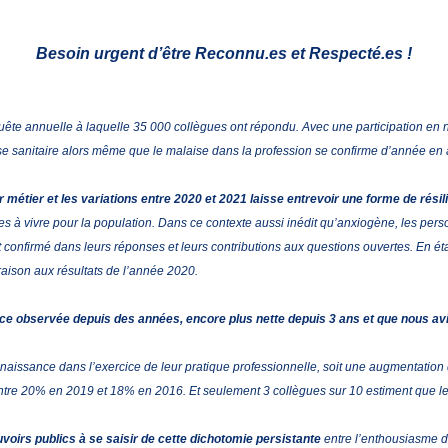
Besoin urgent d’être Reconnu.es et Respecté.es !
quête annuelle à laquelle 35 000 collègues ont répondu. Avec une participation en 
rise sanitaire alors même que le malaise dans la profession se confirme d’année en
étier et les variations entre 2020 et 2021 laisse entrevoir une forme de résil
 à vivre pour la population. Dans ce contexte aussi inédit qu’anxiogène, les person
 est confirmé dans leurs réponses et leurs contributions aux questions ouvertes. En 
raison aux résultats de l’année 2020.
ance observée depuis des années, encore plus nette depuis 3 ans et que nous 
aissance dans l’exercice de leur pratique professionnelle, soit une augmentation de
ntre 20% en 2019 et 18% en 2016. Et seulement 3 collègues sur 10 estiment que leur
voirs publics à se saisir de cette dichotomie persistante
entre l’enthousiasme d