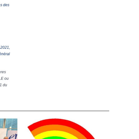
ns des
 2021,
énéral
ères
PLE ou
21 du