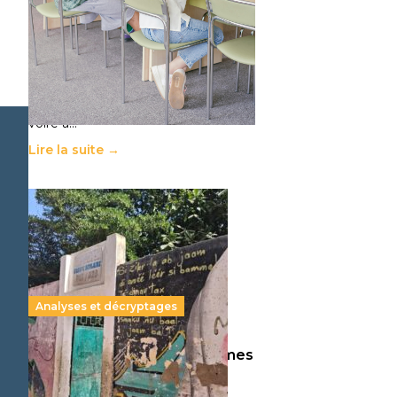
11 juillet 2026
-
National
Le projet de loi sur la régulation de
l’enseignement supérieur privé met
en lumière l’amplification d’un
système qui relègue l’acte
pédagogique au superfétatoire,
voire à…
Lire la suite →
Analyses et décryptages
258 millions d’enfants victimes
de la guerre, des chocs