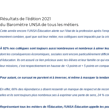
Résultats de l’édition 2021
du Baromètre UNSA de tous les métiers.
Cette année encore l’UNSA Éducation alerte sur l’état de la profession après l’en
montrent combien, quel que soit leur métier, nos collègues sont impactés par la c
À 92% nos collègues sont toujours aussi nombreuses et nombreux à aimer leur m
dont les conséquences économiques, sociales sont encore particulièrement difficiles
d’éducation. Ils ont assuré ce lien précieux avec les élèves et leur famille ce qui
leur missions, c’est respectivement en hausse de +3 points et + 5 points en compa
Pour autant, ce sursaut ne parvient ni à inverser, ni même à masquer la tend
En effet, 66% des répondant.e.s disent ressentir un manque de respect et de reconn
elles et ils sont toujours plus nombreux.ses à exprimer une perte de sens, 24 % co
Représentant tous les métiers de l’Éducation, l’UNSA Éducation appelle les pou